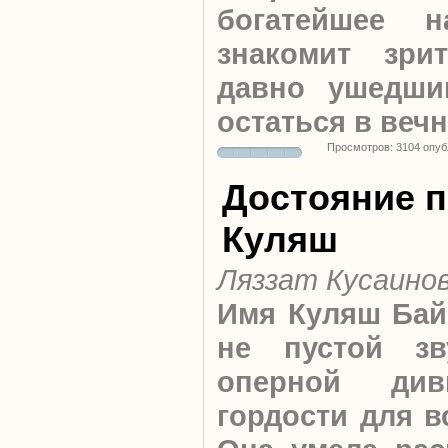
богатейшее н
знакомит зри
давно ушедши
остаться в вечн
Просмотров: 3104 опуб
Достояние 
Куляш
Ляззат Кусаино
Имя Куляш Бай
не пустой зв
оперной ди
гордости для в