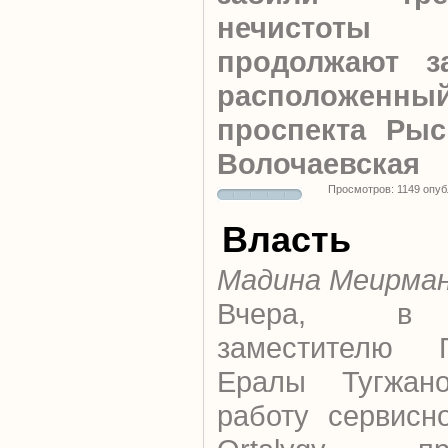
нечистоты 
продолжают з
расположенный
проспекта Ры
Волочаевская
Просмотров: 1149 опу
Власть
Мадина Меирма
Вчера,
заместителю П
Ералы Тугжано
работу сервисно