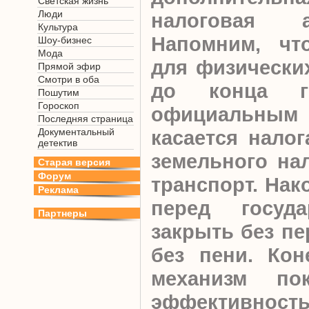
Светская жизнь
Люди
налоговая а
Культура
Напомним, чт
Шоу-бизнес
Мода
для физически
Прямой эфир
Смотри в оба
до конца го
Пошутим
Гороскоп
официальным
Последняя страница
Документальный
касается налог
детектив
земельного нал
Старая версия
Форум
транспорт. Нак
Реклама
перед госуд
Партнеры
закрыть без пе
без пени.
Кон
механизм по
эффективност