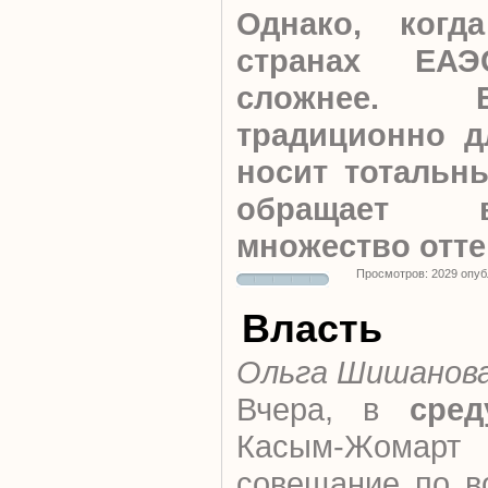
Однако, ког
странах ЕА
сложнее. В
традиционно д
носит тотальн
обращает 
множество отт
Просмотров: 2029 опуб
Власть
Ольга Шишанов
Вчера, в
сред
Касым-Жомарт
совещание по в