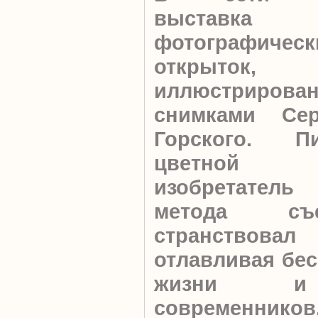
выставка
фотографическ
открыток,
иллюстрирова
снимками Сер
Горского. П
цветной ф
изобретате
метода съ
странствов
отлавливая бе
жизни и 
современник