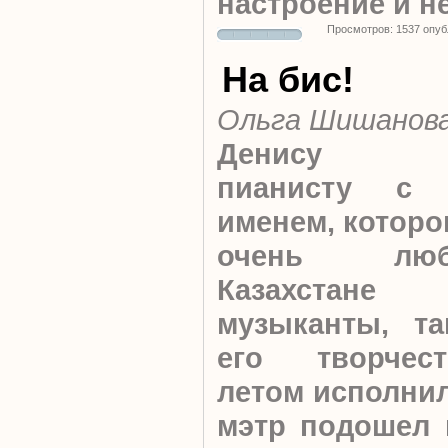
настроение и н
Просмотров: 1537 опуб
На бис!
Ольга Шишанов
Денису Ма
пианисту с 
именем, которо
очень л
Казахстане
музыканты, т
его творчес
летом исполнил
мэтр подошел 