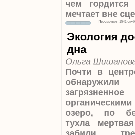
чем гордится
мечтает вне сц
Просмотров: 1541 опуб
Экология до
дна
Ольга Шишанов
Почти в цент
обнаружили
загрязненное
органическими
озеро, по бе
тухла мертва
забили тре