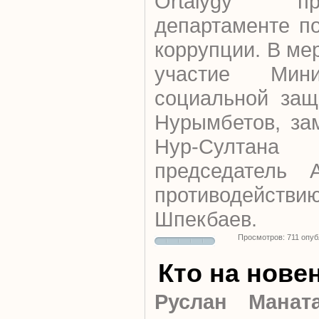
Оrtalygy п
департаменте п
коррупции. В ме
участие Ми
социальной защ
Нурымбетов, зам
Нур-Султан
председатель 
противодейств
Шпекбаев.
Просмотров: 711 опу
Кто на нове
Руслан Манат