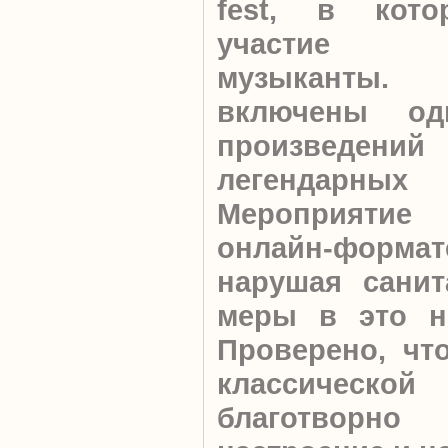
fest, в кот
участие от
музыканты.
включены о
произведен
легендарных
Мероприяти
онлайн-формат
нарушая сани
меры в это н
Проверено, чт
классичес
благотворн