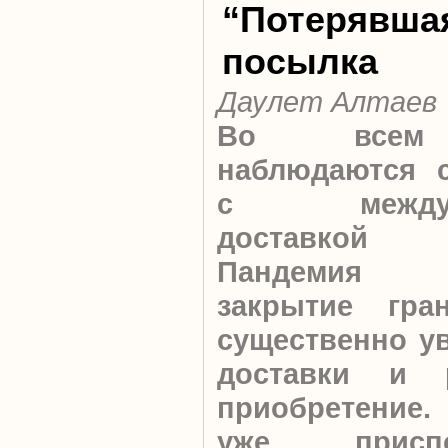
“Потерявша
посылка
Даулет Алтаев
Во всем
наблюдаются 
с междуна
доставкой т
Пандемия к
закрытие гр
существенно у
доставки и 
приобретение.
уже присп