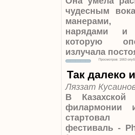
Она умела рас
чудесным вок
манерами, 
нарядами и 
которую оп
излучала посто
Просмотров: 1663 опуб
Так далеко и
Ляззат Кусаино
В Казахской 
филармонии 
стартовал
фестиваль - Ph