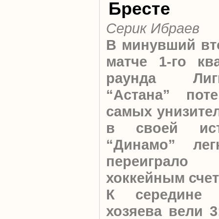
Бресте
Серик Ибраев
В минувший вт
матче 1-го кв
раунда Лиг
“Астана” пот
самых унизите
в своей ист
“Динамо” ле
переиграло
хоккейным счет
К середине 
хозяева вели 3