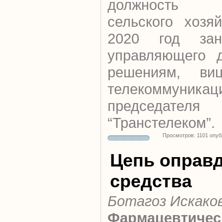
должность 
сельского хозя
2020 год зан
управляющего 
решениям, виц
телекоммуникац
председател
“Транстелеком”.
Просмотров: 1101 опу
Цепь оправ
средства
Ботагоз Искако
Фармацевтичес