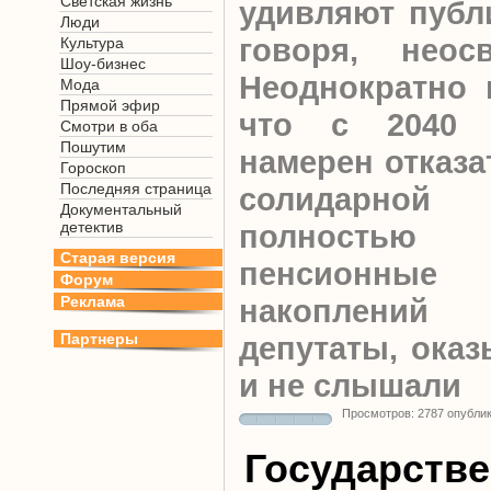
Светская жизнь
удивляют публи
Люди
говоря, неосв
Культура
Шоу-бизнес
Неоднократно 
Мода
Прямой эфир
что с 2040 г
Смотри в оба
Пошутим
намерен отказа
Гороскоп
Последняя страница
солидарно
Документальный
детектив
полностью
Старая версия
пенсионные
Форум
Реклама
накоплений
Партнеры
депутаты, оказ
и не слышали
Просмотров: 2787 опубли
Государств