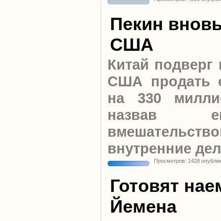
Пекин вновь
США
Китай подверг 
CША продать 
на 330 милли
назвав е
вмешательс
внутренние дел
Просмотров: 1428 опубли
Готовят нае
Йемена