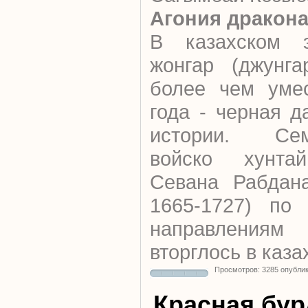
Агония дракон
В казахском э
жонгар (джунга
более чем умес
года - черная д
истории. Семи
войско хунтай
Севана Рабдана
1665-1727) по
направлениям
вторглось в каза
Просмотров: 3285 опубли
Красная бур