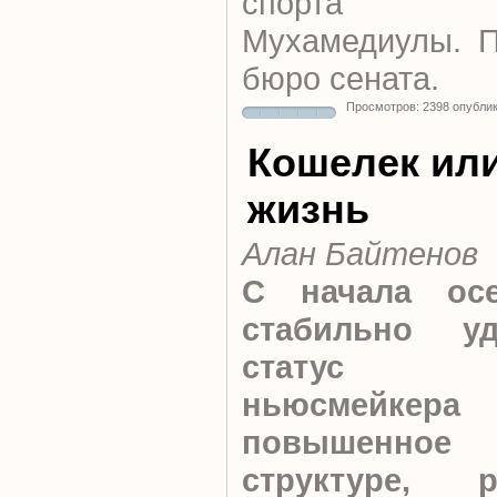
спорта А
Мухамедиулы.
П
бюро сената.
Просмотров: 2398 опубли
Кошелек ил
жизнь
Алан Байтенов
С начала ос
стабильно уд
статус гл
ньюсмейк
повышенное
структуре, 