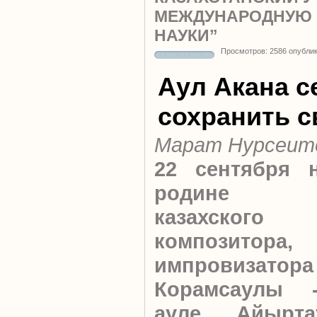
МЕЖДУНАРОДНУЮ 
НАУКИ”
Просмотров: 2586 опубли
Аул Акана се
сохранить 
Марат Нурсеит
22 сентября 
родине ве
казахского
композитора
импровизато
Корамсаулы 
ауле Айырта