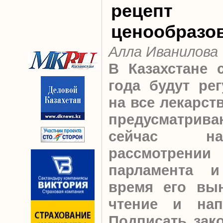
рецепт
ценообразо
Алла Иванилова
В Казахстане 
года будут ре
на все лекарст
предусматр
сейчас на
рассмотрени
парламента 
время его вын
чтение и нап
Подписать зак