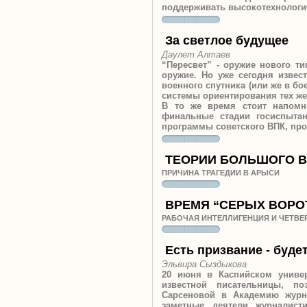
поддерживать высокотехнологи
За светлое будущее
Даулет Алтаев
“Пересвет” - оружие нового ти
оружие. Но уже сегодня извес
военного спутника (или же в бо
системы ориентирования тех же 
В то же время стоит напомн
финальные стадии госиспытан
программы советского ВПК, про
ТЕОРИИ БОЛЬШОГО 
ПРИЧИНА ТРАГЕДИИ В АРЫСИ
ВРЕМЯ “СЕРЫХ ВОРО
РАБОЧАЯ ИНТЕЛЛИГЕНЦИЯ И ЧЕТВ
Есть призвание - буде
Эльвира Сыздыкова
20 июня в Каспийском универ
известной писательницы, п
Сарсеновой в Академию журна
заметные деятели журналист