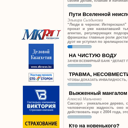
своим делам, планам и начина
Пути Вселенной неис
Эльвира Сыздыкова
“Люди в черном: Интернэшнл” 
прокат и уже нахватавший ть
агентах, регулирующих подозр
франшизы главные роли достал
дуэт не уступил по зрелищност
НА ЧИСТУЮ ВОДУ
ЗАЧЕМ ВСЕМИРНЫЙ БАНК “ДЕЛАЕТ 
ТРАВМА, НЕСОВМЕСТ
ЧТОБЫ ДОКАЗАТЬ ИНВАЛИДНОСТЬ,
Выжженный мангалом
Алексей Мальченко
Саксаул - уникальное дерево,
человеческую жадность оно н
действовать еще с 2004 года, э
Кто на новенького?