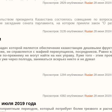
Просмотров: 2829 опубликовал:
Ruslan
28 июня 2019
льством президента Казахстана состоялось совещание по вопрос
ое заседание сената парламента, на котором приняли закон “О ра
Просмотров: 3135 опубликовал:
Ruslan
28 июня 2019
и
 задач которой является обеспечение казахстанцев дешевыми фрук
же, не справляется с мафией перекупщиков, посредников. Равно к
 по-прежнему не могут найти на них управу. Хуже того - этим про
уже через полгода, заниматься всерьез никто и не думал
Просмотров: 1294 опубликовал:
Ruslan
28 июня 2019
Просмотров: 4382 опубликовал:
Ruslan
28 июня 2019
7 июля 2019 года
агоприятным периодом, который потребует более трезвого и расч