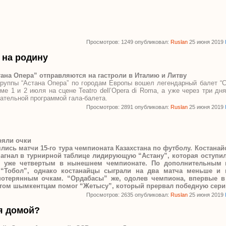
Просмотров: 1249 опубликовал:
Ruslan
25 июня 2019
 на родину
тана Опера” отправляются на гастроли в Италию и Литву
руппы “Астана Опера” по городам Европы вошел легендарный балет “Сп
е 1 и 2 июля на сцене Teatro dell’Opera di Roma, а уже через три дня
тательной программой гала-балета.
Просмотров: 2891 опубликовал:
Ruslan
25 июня 2019
ряли очки
лись матчи 15-го тура чемпионата Казахстана по футболу. Костана
нагнал в турнирной таблице лидирующую “Астану”, которая оступи
о уже четвертым в нынешнем чемпионате. По дополнительным 
 “Тобол”, однако костанайцы сыграли на два матча меньше и
 потерянным очкам.
“Ордабасы” же, одолев чемпиона, впервые в
 этом шымкентцам помог “Жетысу”, который прервал победную сери
Просмотров: 2635 опубликовал:
Ruslan
25 июня 2019
я домой?