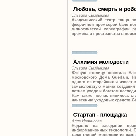
Любовь, смерть и роб
Эльвира Сыздыкова
Академический театр танца п
фееричной премьерой балетног
гипнотической хореографии р
времена и пространства в поис
Алхимия молодости
Эльвира Сыздыкова
Южную столицу посетила Еле
московского Дома Guerlain. 
одного из старейших и извест
замысловатую магию создания 
летнем уходе и богатом наслед
Нам также посчастливилось с
нанесению уходовых средств Gu
Стартап - площадка
Алла Иванилова
Недавно на заседании прав
информационных технологий. Гл
талантливой молодежи из разны