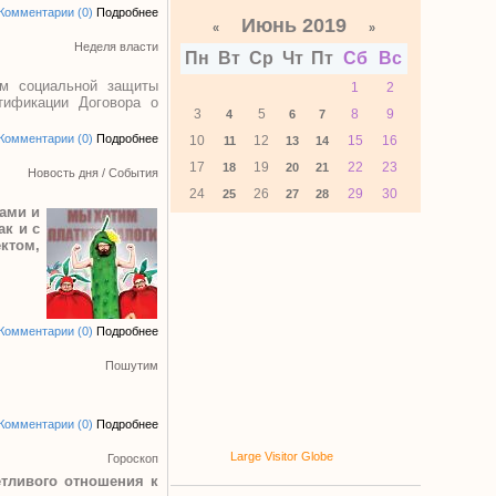
Комментарии (0)
Подробнее
Июнь 2019
«
»
Неделя власти
Пн
Вт
Ср
Чт
Пт
Сб
Вс
ам социальной защиты
1
2
тификации Договора о
3
5
8
9
4
6
7
Комментарии (0)
Подробнее
10
12
15
16
11
13
14
17
19
22
23
18
20
21
Новость дня
/
События
24
26
29
30
25
27
28
тами и
ак и с
ектом,
Комментарии (0)
Подробнее
Пошутим
Комментарии (0)
Подробнее
Large Visitor Globe
Гороскоп
етливого отношения к