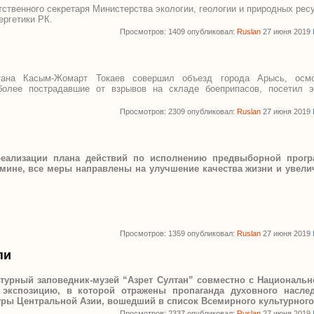
тственного секретаря Министерства экологии, геологии и природных ресу
ергетики РК.
Просмотров: 1409 опубликовал:
Ruslan
27 июня 2019
тана Касым-Жомарт Токаев совершил объезд города Арысь, ос
более пострадавшие от взрывов на складе боеприпасов, посетил э
.
Просмотров: 2309 опубликовал:
Ruslan
27 июня 2019
реализации плана действий по исполнению предвыборной прог
бмине, все меры направлены на улучшение качества жизни и увели
Просмотров: 1359 опубликовал:
Ruslan
27 июня 2019
пи
ьтурный заповедник-музей “Азрет Султан” совместно с Националь
 экспозицию, в которой отражены пропаганда духовного насле
уры Центральной Азии, вошедший в список Всемирного культурного
Просмотров: 2337 опубликовал:
Ruslan
27 июня 2019