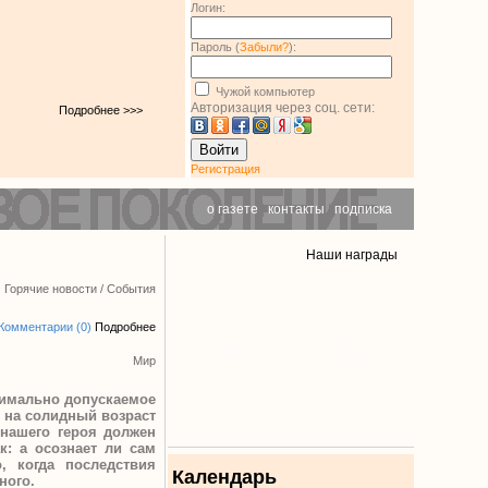
Логин:
Пароль (
Забыли?
):
Чужой компьютер
Авторизация через соц. сети:
Подробнее >>>
Войти
Регистрация
о газете
|
контакты
|
подписка
Наши награды
Горячие новости
/
События
Комментарии (0)
Подробнее
Мир
симально допускаемое
 на солидный возраст
 нашего героя должен
к: а осознает ли сам
, когда последствия
Календарь
ного.