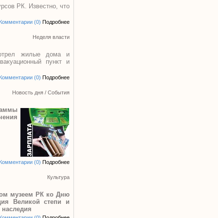
рсов РК. Известно, что
Комментарии (0)
Подробнее
Неделя власти
мотрел жилые дома и
вакуационный пункт и
Комментарии (0)
Подробнее
Новость дня
/
События
раммы
чения
Комментарии (0)
Подробнее
Культура
ном музеем РК ко Дню
дия Великой степи и
 наследия
Комментарии (0)
Подробнее