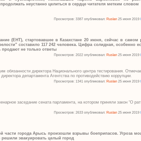
 продолжать неустанно целиться в сердце читателя метким словом
Просмотров: 3387 опубликовал:
Ruslan
25 июня 2019
ние (ЕНТ), стартовавшее в Казахстане 20 июня, сейчас в самом 
релости” составило 117 242 человека. Цифра солидная, особенно е
ь продают не только ответы
Просмотров: 2022 опубликовал:
Ruslan
25 июня 2019
м обязанности директора Национального центра тестирования. Отмечае
я директора департамента Агентства по противодействию коррупции.
Просмотров: 1341 опубликовал:
Ruslan
25 июня 2019
ленарное заседание сената парламента, на котором приняли закон “О ра
Просмотров: 2633 опубликовал:
Ruslan
25 июня 2019
ой части города Арысь произошли взрывы боеприпасов. Угроза мо
о решили эвакуировать целый город