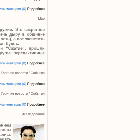
Комментарии (0)
Подробнее
Мир
ружие. Это секретное
ожечь дыру в обшивке
сть), а вот засветить
я будет...
 и “Сжатие”, прошли
ругие перспективные
Комментарии (0)
Подробнее
Горячие новости
/
События
Комментарии (0)
Подробнее
Горячие новости
/
События
Комментарии (0)
Подробнее
Исследования
ением
товны
ались
ерять