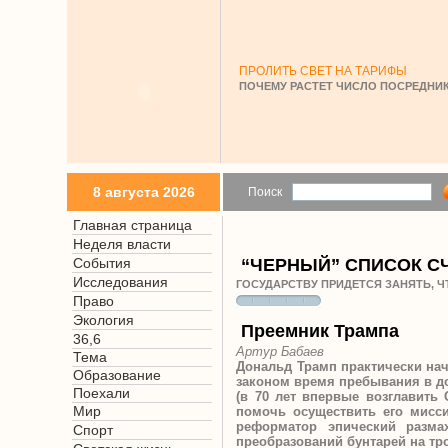
ПРОЛИТЬ СВЕТ НА ТАРИФЫ
ПОЧЕМУ РАСТЕТ ЧИСЛО ПОСРЕДНИК
8 августа 2026
Поиск
Главная страница
Неделя власти
События
“ЧЕРНЫЙ” СПИСОК С
Исследования
ГОСУДАРСТВУ ПРИДЕТСЯ ЗАНЯТЬ, 
Право
Экология
Преемник Трампа
36,6
Артур Бабаев
Тема
Дональд Трамп практически на
Образование
законом время пребывания в до
Поехали
(в 70 лет впервые возглавить
Мир
помочь осуществить его мисс
реформатор эпический разма
Спорт
преобразований бунтарей на тр