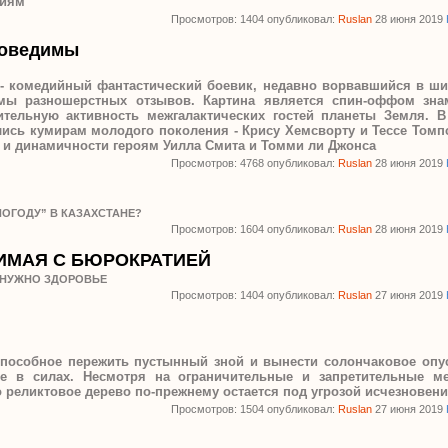
ниям
Просмотров: 1404 опубликовал:
Ruslan
28 июня 2019
поведимы
- комедийный фантастический боевик, недавно ворвавшийся в ш
мы разношерстных отзывов. Картина является спин-оффом зна
ительную активность межгалактических гостей планеты Земля. 
ись кумирам молодого поколения - Крису Хемсворту и Тессе Том
и и динамичности героям Уилла Смита и Томми ли Джонса
Просмотров: 4768 опубликовал:
Ruslan
28 июня 2019
ПОГОДУ” В КАЗАХСТАНЕ?
Просмотров: 1604 опубликовал:
Ruslan
28 июня 2019
ИМАЯ С БЮРОКРАТИЕЙ
 НУЖНО ЗДОРОВЬЕ
Просмотров: 1404 опубликовал:
Ruslan
27 июня 2019
 способное пережить пустынный зной и вынести солончаковое опу
е в силах. Несмотря на ограничительные и запретительные м
то реликтовое дерево по-прежнему остается под угрозой исчезновен
Просмотров: 1504 опубликовал:
Ruslan
27 июня 2019