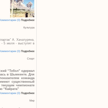
Комментарии (0)
Подробнее
Культура
артак” А. Хачатуряна,
 - 5 июля - выступят в
Комментарии (0)
Подробнее
Спорт
йский “Тобол” одержал
лась в Шымкенте. Для
показателям команда
 имеют существенный
 текущем чемпионате
ю “Кайрата”
Комментарии (0)
Подробнее
Мир