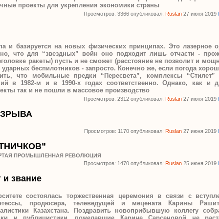
чные проекты для укрепления экономики страны
Просмотров: 3366 опубликовал:
Ruslan
27 июня 2019
па и базируется на новых физических принципах. Это лазерное о
тно, что для “звездных” войн оно подходит лишь отчасти - пр
еголовке ракеты) пусть и не сможет (расстояние не позволит и мощно
ударных беспилотников - запросто. Конечно же, если погода хороша
ить, что мобильные предки “Пересвета”, комплексы “Стилет”
ий в 1982-м и в 1990-х годах соответственно. Однако, как и д
екты так и не пошли в массовое производство
Просмотров: 2312 опубликовал:
Ruslan
27 июня 2019
ВЗРЫВА
Просмотров: 1170 опубликовал:
Ruslan
27 июня 2019
ТНИЧКОВ”
ЕРТАЯ ПРОМЫШЛЕННАЯ РЕВОЛЮЦИЯ
Просмотров: 1470 опубликовал:
Ruslan
25 июня 2019
т и звание
ситете состоялась торжественная церемония в связи с вступл
оэтессы, продюсера, телеведущей и мецената Карины Раши
листики Казахстана. Поздравить новоприбывшую коллегу собр
ики и публицистики, пожелавшие Карине Сарсеновой не раст