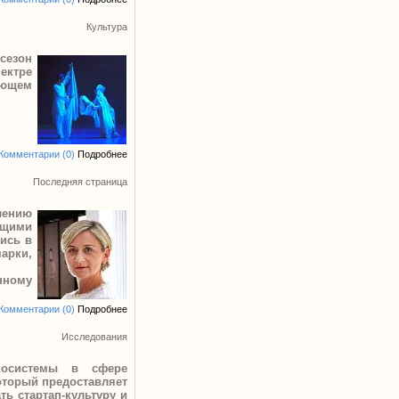
Культура
сезон
ектре
ающем
Комментарии (0)
Подробнее
Последняя страница
лению
ющими
ись в
арки,
нному
Комментарии (0)
Подробнее
Исследования
косистемы в сфере
оторый предоставляет
ь стартап-культуру и