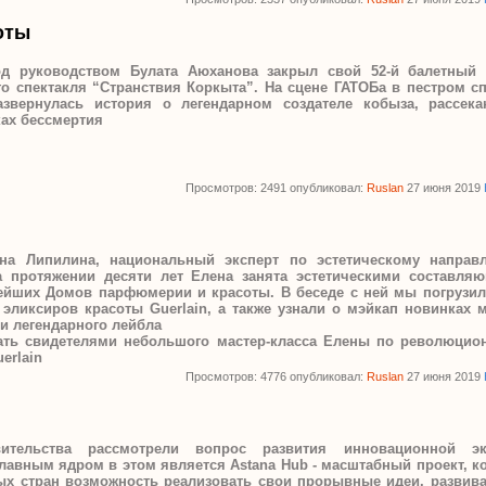
оты
од руководством Булата Аюханова закрыл свой 52-й балетный 
о спектакля “Странствия Коркыта”. На сцене ГАТОБа в пестром сп
азвернулась история о легендарном создателе кобыза, рассек
ках бессмертия
Просмотров: 2491 опубликовал:
Ruslan
27 июня 2019
на Липилина, национальный эксперт по эстетическому направ
На протяжении десяти лет Елена занята эстетическими составля
нейших Домов парфюмерии и красоты. В беседе с ней мы погрузил
эликсиров красоты Guerlain, а также узнали о мэйкап новинках м
ии легендарного лейбла
тать свидетелями небольшого мастер-класса Елены по революцио
erlain
Просмотров: 4776 опубликовал:
Ruslan
27 июня 2019
ительства рассмотрели вопрос развития инновационной э
авным ядром в этом является Astana Hub - масштабный проект, к
х стран возможность реализовать свои прорывные идеи, развиват