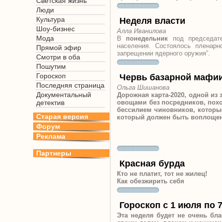
Светская жизнь
Люди
Культура
Неделя власти
Шоу-бизнес
Алла Иванилова
Мода
В
понедельник
под председате
населения.
Состоялось пленарн
Прямой эфир
запрещении ядерного оружия”.
Смотри в оба
Пошутим
Гороскоп
Червь базарной мафи
Последняя страница
Ольга Шишанова
Документальный
Дорожная карта-2020, одной из
детектив
овощами без посредников, похо
бессилием чиновников, которые
Старая версия
который должен быть воплощен 
Форум
Реклама
Партнеры
Красная бурда
Кто не платит, тот не жилец!
Как обезжирить себя
Гороскоп с 1 июля по 
Эта неделя будет не очень бл