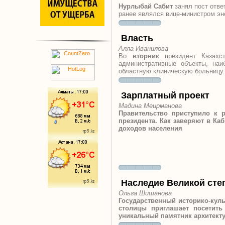
Нурлыбай Сабит
занял пост отве
ранее являлся вице-министром эн
Власть
Алла Иванилова
Во
вторник
президент Казахс
административные объекты, наи
областную клиническую больницу
Зарплатный проект
Мадина Меирманова
Правительство приступило к 
президента. Как заверяют в Ка
доходов населения
Наследие Великой сте
Ольга Шишанова
Государственный историко-кул
столицы приглашает посетить
уникальный памятник архитект