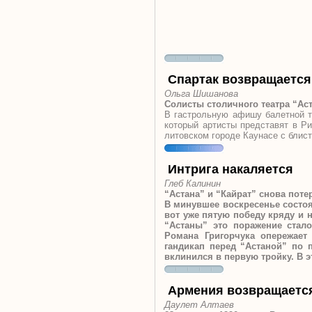
Спартак возвращается
Ольга Шишанова
Солисты столичного театра “Ас
В гастрольную афишу балетной т
который артисты представят в Рим
литовском городе Каунасе с блис
Интрига накаляется
Глеб Калинин
“Астана” и “Кайрат” снова поте
В минувшее воскресенье состоя
вот уже пятую победу кряду и 
“Астаны” это поражение стал
Романа Григорчука опережает
гандикап перед “Астаной” по
вклинился в первую тройку. В
Армения возвращаетс
Даулет Алтаев