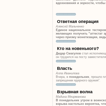
вдохновения и зоркости, чтобы
Ответная операция
Алексей Мальченко
Единое национальное тестирова
желающих получить “аттестат з
через призму монетизации, вед
Кто на новенького?
Дидар Смагулов
стал исполняющи
он трудился на посту заместител
Власть
Алла Иванилова
Вчера, в
понедельник
, прошло п
запрещении ядерного оружия”.
Взрывная волна
Мадина Меирманова
В понедельник утром в воинск
взрыва настолько вероятна, чт