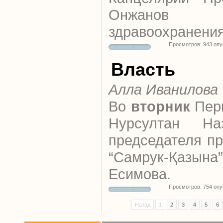
Онжанов 
здравоохранения
Просмотров: 943 оп
Власть
Алла Иванилова
Во
вторник
Перв
Нурсултан На
председателя п
“Самрук-Қазы
Есимова.
Просмотров: 754 оп
Назад
1
2
3
4
5
6