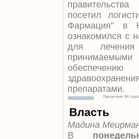
правительств
посетил логист
Фармация” в Н
ознакомился с 
для лечени
принимаемы
обеспечени
здравоохранен
препаратами.
Просмотров: 951 опуб
Власть
Мадина Меирма
В
понедель