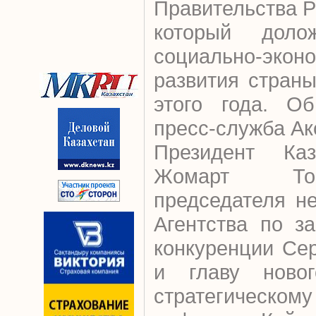
Правительства 
который доло
социально-эконо
развития страны
этого года. О
пресс-служба Ак
Президент Каз
Жомарт То
председателя н
Агентства по з
конкуренции Се
и главу новог
стратегическом