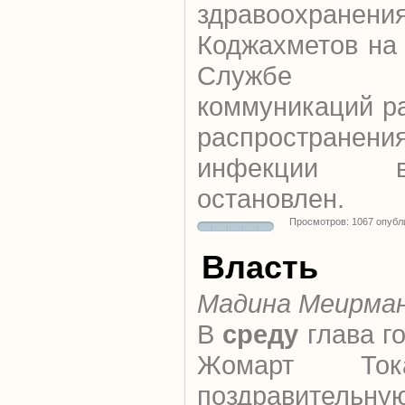
здравоохра
Коджахметов на
Службе ц
коммуникаций ра
распространени
инфекции в
остановлен.
Просмотров: 1067 опубл
Власть
Мадина Меирма
В
среду
глава г
Жомарт Ток
поздравитель