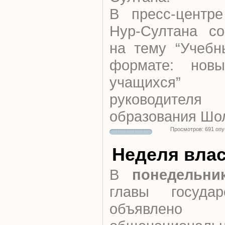
В пресс-центре
Нур-Султана со
на тему “Учебн
формате: нов
учащихся”
руководител
образования Шо
Просмотров: 691 оп
Неделя вла
В
понедельни
главы госуда
объявл