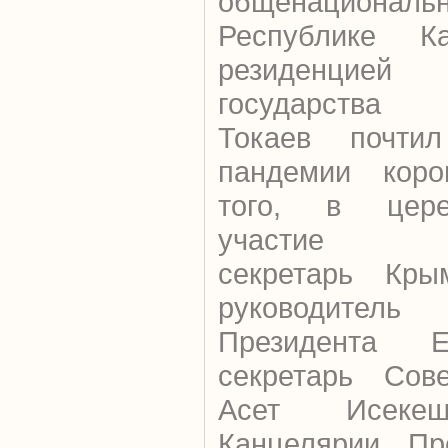
общенационал
Республике Ка
резиденцией
государства
Токаев почти
пандемии коро
того, в цере
участие Гос
секретарь Кры
руководитель
Президента Е
секретарь Сове
Асет Исекеш
Канцелярии Пр