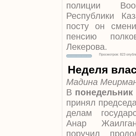
полиции Воо
Республики Каз
посту он смен
пенсию полко
Лекерова.
Просмотров: 823 опубл
Неделя вла
Мадина Меирма
В
понедельник
принял председа
делам государ
Анар Жаилган
поручил продо