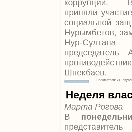
коррупции. 
приняли участи
социальной защ
Нурымбетов, зам
Нур-Султан
председатель 
противодейств
Шпекбаев.
Просмотров: 711 опубл
Неделя вла
Марта Рогова
В
понедельн
представител