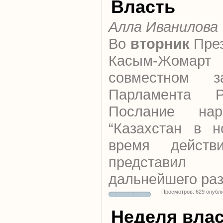
Власть
Алла Иванилова
Во
вторник
През
Касым-Жома
совместном з
Парламента Р
Послание нар
“Казахстан в н
время действ
представи
дальнейшего раз
Просмотров: 629 опубл
Неделя вла