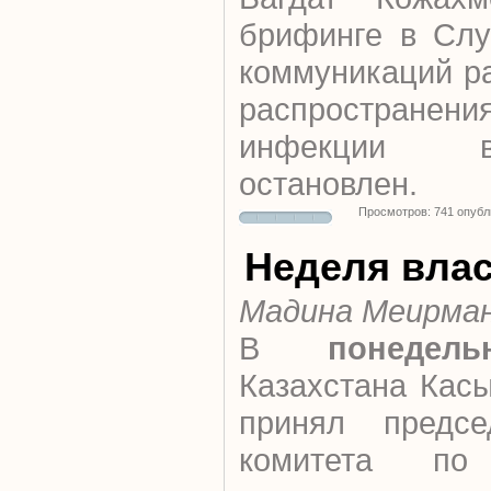
брифинге в Слу
коммуникаций ра
распространени
инфекции в
остановлен.
Просмотров: 741 опубл
Неделя вла
Мадина Меирма
В
понедель
Казахстана Кас
принял предсе
комитета по