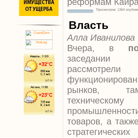
реформам Кайра
Просмотров: 1364 опубли
Власть
Алла Иванилова
Вчера, в
п
заседании
рассмотрел
функционирова
рынков, та
техническому 
промышленност
товаров, а такж
стратегическ