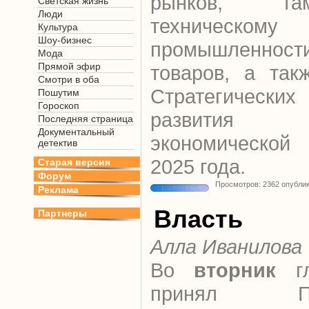
рынков, та
Светская жизнь
Люди
техническому 
Культура
Шоу-бизнес
промышленност
Мода
Прямой эфир
товаров, а так
Смотри в оба
Стратегическ
Пошутим
Гороскоп
развития 
Последняя страница
Документальный
экономической
детектив
2025 года.
Старая версия
Форум
Просмотров: 2362 опубли
Реклама
Власть
Партнеры
Алла Иванилова
Во
вторник
гл
принял Прем