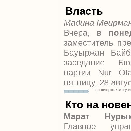
Власть
Мадина Меирма
Вчера, в
поне
заместитель пр
Бауыржан Байб
заседание Бю
партии Nur Ot
пятницу, 28 авгу
Просмотров: 710 опубл
Кто на нове
Марат Нурым
Главное упра