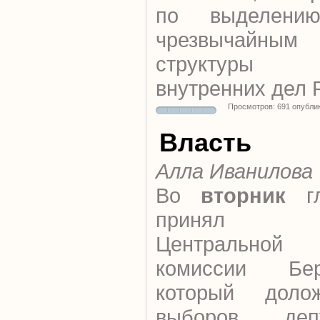
по выделени
чрезвычайным
структуры 
внутренних дел 
Просмотров: 691 опубли
Власть
Алла Иванилова
Во
вторник
гл
принял пр
Центральной 
комиссии Бе
который доло
выборов деп