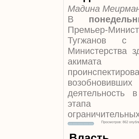
Мадина Меирма
В
понедельн
Премьер-Мини
Тугжанов с п
Министерства з
акимата
проинспектиров
возобнов
деятельность в
этапа по
ограничительных
Просмотров: 862 опубл
Власть