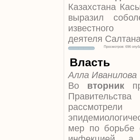
Казахстана Кас
выразил собол
известного 
деятеля Салтана
Просмотров: 696 опуб
Власть
Алла Иванилова
Во
вторник
пр
Правительства
рассмотре
эпидемиологиче
мер по борьбе 
инфекцией, а 