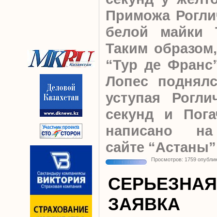
Приможа Роглич
белой майки Т
Таким образом,
“Тур де Франс
Лопес поднялс
уступая Рогли
секунд и Пога
написано на
сайте “Астаны”
Просмотров: 1759 опубли
СЕРЬЕЗНАЯ
ЗАЯВКА