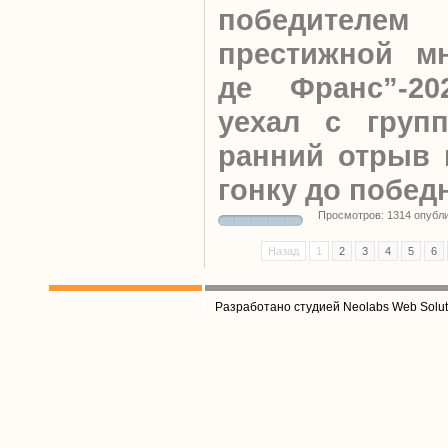
победителем 
престижной мн
де Франс”-202
уехал с груп
ранний отрыв 
гонку до побе
Просмотров: 1314 опубл
Назад
1
2
3
4
5
6
Разработано студией Neolabs Web Solut