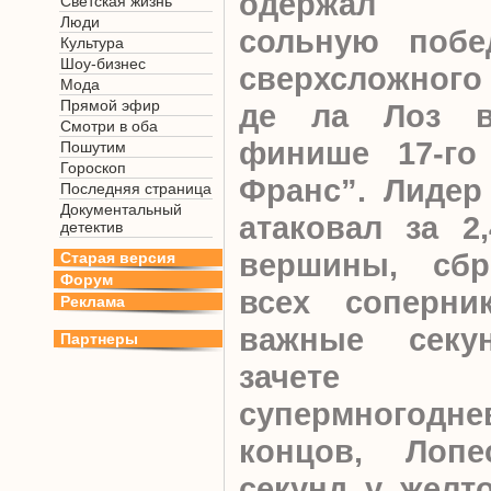
одержал б
Светская жизнь
Люди
сольную побе
Культура
Шоу-бизнес
сверхсложног
Мода
Прямой эфир
де ла Лоз в
Смотри в оба
финише 17-го
Пошутим
Гороскоп
Франс”. Лидер
Последняя страница
Документальный
атаковал за 2
детектив
вершины, сбр
Старая версия
Форум
всех соперни
Реклама
важные сек
Партнеры
зачете ф
супермногод
концов, Лоп
секунд у желт