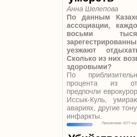
Анна Шелепова
По данным Казахс
ассоциации, кажд
восьми тыся
зарегестрирова
уезжают отдыха
Сколько из них во
здоровыми?
По приблизител
процента из отп
предпочли еврокуро
Иссык-Куль, умира
авариях, другие тону
инфаркты.
Просмотров: 4177 оп