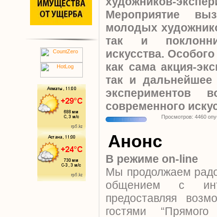
художников-экспер
Мероприятие вы
молодых художнико
так и поклонни
искусства. Особог
как сама акция-эк
так и дальнейшее
экспериментов 
современного искус
Просмотров: 4460 оп
Анонс
В режиме on-line
Мы продолжаем радо
общением с инт
предоставляя возм
гостями “Прямог