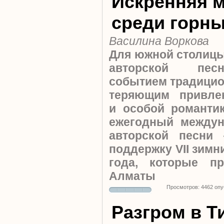
Искренняя 
среди горн
Василина Воркова
Для южной столиц
авторской пес
событием традицио
теряющим привлек
и особой романтик
ежегодный между
авторской песни
поддержку VII зимн
года, которые п
Алматы
Просмотров: 4462 оп
Разгром в Т