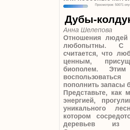
Просмотров: 50071 оп
Дубы-колду
Анна Шелепова
Отношения людей
любопытны. С 
считается, что лю
ценным, прису
биополем. Этим
воспользоваться
пополнить запасы б
Представьте, как 
энергией, прогул
уникального лес
котором сосредот
деревьев из 