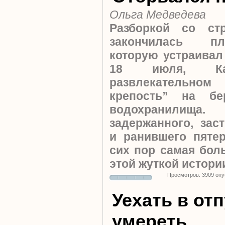
Ольга Медведева
Разборкой со ст
закончилась пл
которую устраивал
18 июля, Каз
развлекательном
крепость” на бе
водохранили
задержанного, зас
и ранившего пяте
сих пор самая бол
этой жуткой истори
Просмотров: 3909 оп
Уехать в отпу
умереть