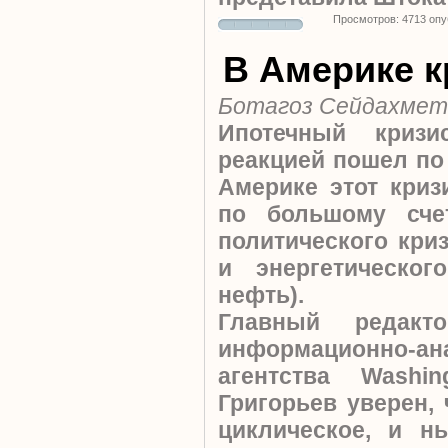
Просмотров: 4713 оп
В Америке к
Ботагоз
Сейдахмет
Ипотечный криз
реакцией пошел по
Америке этот криз
по большому сче
политического кри
и энергетическо
нефть).
Главный редакт
информационно-ан
агентства Washi
Григорьев уверен, 
циклическое, и н