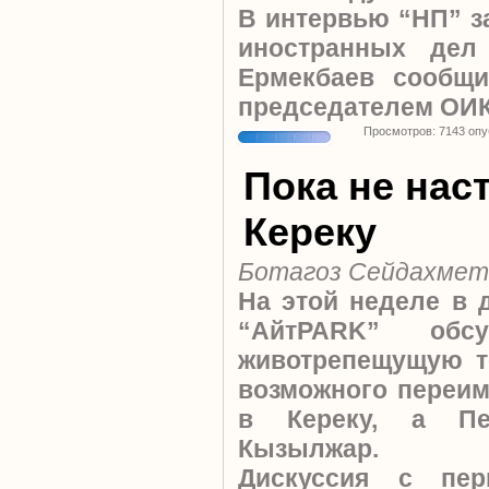
В интервью “НП” з
иностранных дел
Ермекбаев сообщи
председателем ОИК
Просмотров: 7143 оп
Пока не нас
Кереку
Ботагоз Сейдахмет
На этой неделе в 
“АйтPARK” обсу
животрепещущую т
возможного переи
в Кереку, а Пе
Кызылжар.
Дискуссия с пе