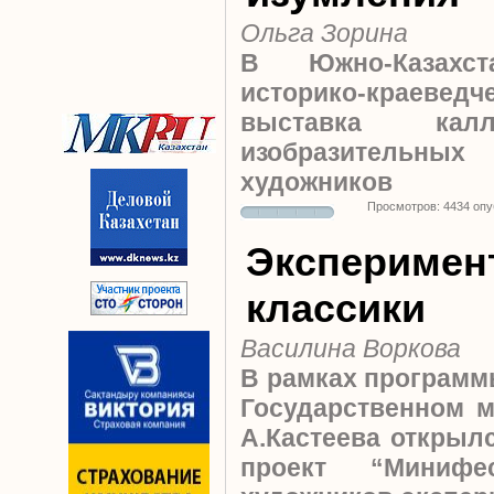
Ольга Зорина
В Южно-Казахст
историко-краеведч
выставка калл
изобразительны
художников
Просмотров: 4434 оп
Эксперимент
классики
Василина Воркова
В рамках програм
Государственном м
А.Кастеева откры
проект “Минифе