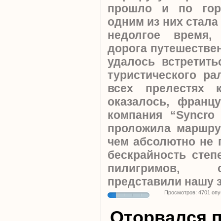
прошло и по гор
одним из них стала
недолгое время,
дорога путешестве
удалось встретить
туристического р
всех прелестях 
оказалось, францу
компания “Syncro
проложила маршрут
чем абсолютно не 
бескрайность степ
пилигримов, 
представили нашу 
Просмотров: 4701 оп
Оторвался п