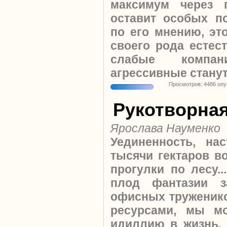
максимум через 
оставит особых по
по его мнению, эт
своего рода естес
слабые компан
агрессивные стану
Просмотров: 4486 оп
Рукотворная
Ярослава Науменко
Уединенность, на
тысячи гектаров во
прогулки по лесу..
плод фантазии з
офисных труженико
ресурсами, мы м
идиллию в жизнь. 