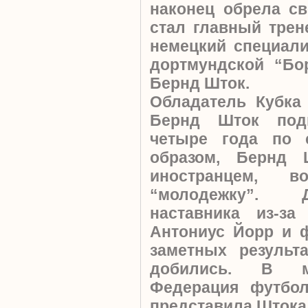
наконец обрела св
стал главный трен
немецкий специали
дортмундской “Бо
Бернд Шток.
Обладатель Кубка
Бернд Шток под
четыре года по 
образом, Бернд 
иностранцем, в
“молодежку”. 
наставника из-за
Антониус Йорр и 
заметных результ
добились. В м
Федерация футбол
представила Штока