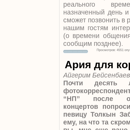
реального вре
назначенный день 
сможет позвонить в 
нашим гостям инте
(о времени общения
сообщим позднее).
Просмотров: 4551 оп
Ария для ко
Айгерим Бейсенбаев
Почти десять 
фотокорреспонд
“НП” после о
концертов попрос
певицу Толкын За
ему, на что та скро