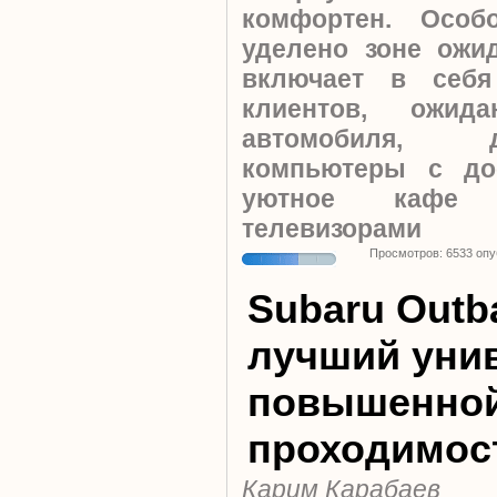
комфортен. Осо
уделено зоне ожи
включает в себ
клиентов, ожид
автомобиля, д
компьютеры с до
уютное кафе 
телевизорами
Просмотров: 6533 оп
Subaru Outba
лучший уни
повышенно
проходимос
Карим Карабаев