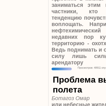
заниматься этим 
частники, кто п
тенденцию почувст
воплощать. Напр
нефтехимический
недавних пор ку
территорию - охот
Ведь поднимать и 
силу лишь силь
арендатору
Просмотров: 48911 оп
Проблема в
полета
Ботагоз Омар
или небесные жите