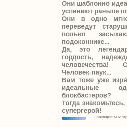
Они шаблонно идеа
успевают раньше по
Они в одно мгно
переведут стару
польют засыха
подоконнике...
Да, это легенда
гордость, наде
человечества! 
Человек-паук...
Вам тоже уже изр
идеальные од
блокбастеров?
Тогда знакомьтесь,
супергерой!
Просмотров: 5142 оп