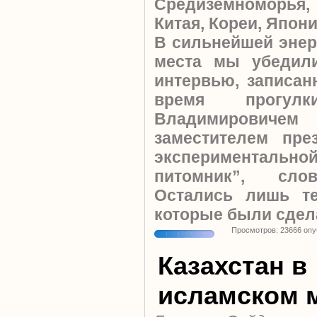
Средиземноморья
Китая, Кореи, Японии
В сильнейшей энер
места мы убедил
интервью, записан
время прогул
Владимирович
заместителем пре
экспериментально
питомник”, сло
Остались лишь т
которые были сде
Просмотров: 23666 оп
Казахстан в
исламском 