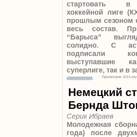
стартовать в 
хоккейной лиге (К
прошлым сезоном 
весь состав. Пр
“Барыса” выгля
солидно. С аст
подписали кон
выступавшие к
суперлиге, так и в 
Просмотров: 4213 оп
Немецкий с
Бернда Што
Серик Ибраев
Молодежная сборна
года) после двух