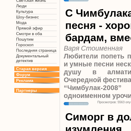
Светская жизнь
Люди
С Чимбулака
Культура
Шоу-бизнес
песня - хор
Мода
Прямой эфир
Смотри в оба
бардам, вме
Пошутим
Гороскоп
Варя Стоименная
Последняя страница
Любители попеть 
Документальный
детектив
и умные песни нес
Старая версия
душу в алматин
Форум
Очередной фестива
Реклама
“Чимбулак-2
Партнеры
одноименном уроч
Просмотров: 5563 оп
Симорг в д
изумления