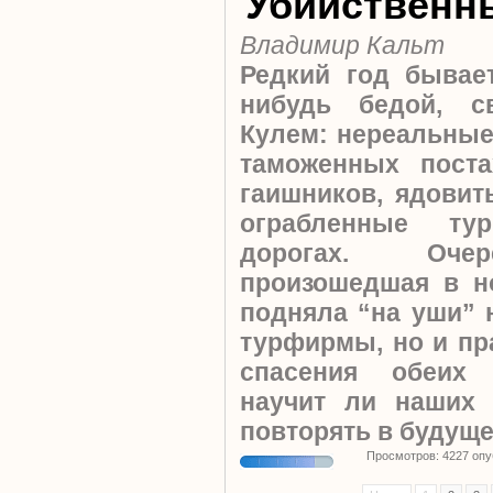
Убийственн
Владимир Кальт
Редкий год бывае
нибудь бедой, с
Кулем: нереальные
таможенных пост
гаишников, ядови
ограбленные ту
дорогах. Очер
произошедшая в н
подняла “на уши” 
турфирмы, но и пр
спасения обеих 
научит ли наших
повторять в будущ
Просмотров: 4227 оп