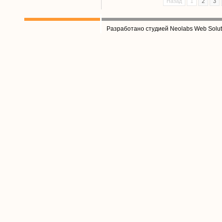
Назад
1
2
3
Разработано студией Neolabs Web Solut