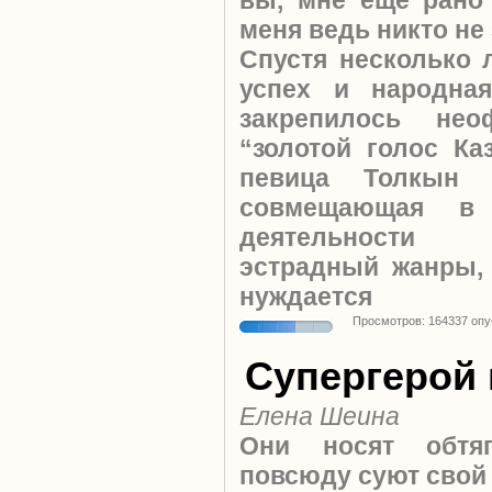
вы, мне еще рано
меня ведь никто не 
Спустя несколько 
успех и народна
закрепилось нео
“золотой голос Ка
певица Толкын 
совмещающая в 
деятельности 
эстрадный жанры,
нуждается
Просмотров: 164337 оп
Супергерой
Елена Шеина
Они носят обтя
повсюду суют свой н