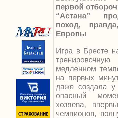
первой отбороч
“Астана” про
поход, правд
Европы
Игра в Бресте 
тренировочну
медленном темпе
на первых мину
даже создала у
опасный момен
хозяева, вперв
чемпионов, волн