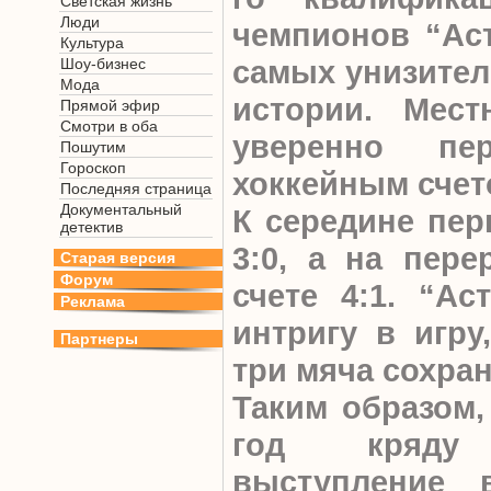
Светская жизнь
Люди
чемпионов “Аст
Культура
самых унизител
Шоу-бизнес
Мода
истории. Мес
Прямой эфир
Смотри в оба
уверенно пе
Пошутим
Гороскоп
хоккейным счето
Последняя страница
Документальный
К середине пер
детектив
3:0, а на пер
Старая версия
Форум
счете 4:1. “Ас
Реклама
интригу в игру
Партнеры
три мяча сохра
Таким образом,
год кряду 
выступление 