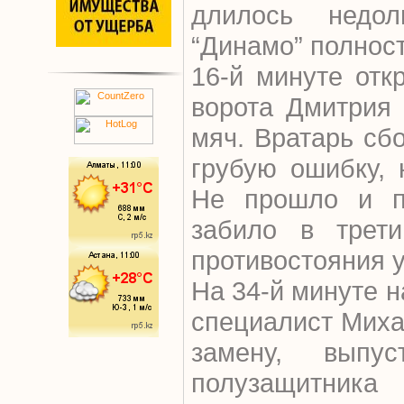
длилось недол
“Динамо” полност
16-й минуте отк
ворота Дмитрия 
мяч. Вратарь сб
грубую ошибку, 
Не прошло и пя
забило в трети
противостояния 
На 34-й минуте н
специалист Миха
замену, выпу
полузащитн