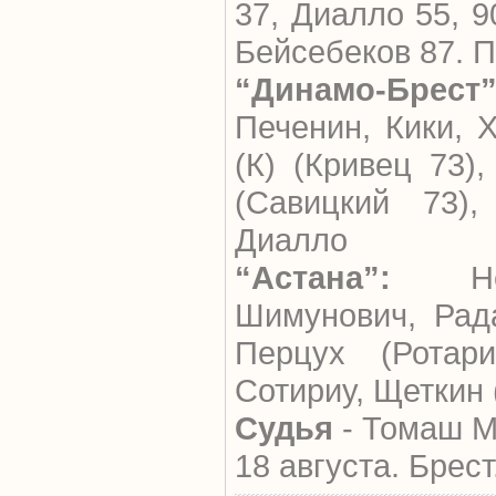
37, Диалло 55, 9
Бейсебеков 87. 
“Динамо-Брест”
Печенин, Кики, 
(К) (Кривец 73),
(Савицкий 73),
Диалло
“Астана”:
Непо
Шимунович, Рад
Перцух (Ротари
Сотириу, Щеткин 
Судья
- Томаш М
18 августа. Брест