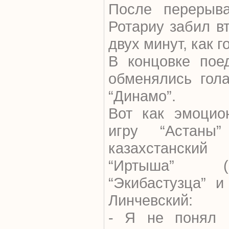
После перерыв
Ротариу забил в
двух минут, как 
В концовке пое
обменялись гола
“Динамо”.
Вот как эмоцио
игру “Астаны
казахстанский 
“Иртыша” (П
“Экибастузца” 
Линчевский:
- Я не понял п