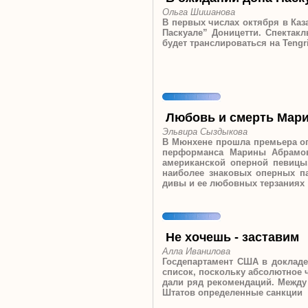
Ольга Шишанова
В первых числах октября в Ка
Паскуале” Доницетти. Спектакл
будет транслироваться на Tengr
Любовь и смерть Мари
Эльвира Сыздыкова
В Мюнхене прошла премьера о
перформанса Марины Абрамов
американской оперной певицы,
наиболее знаковых оперных па
дивы и ее любовных терзаниях
Не хочешь - заставим
Алла Иванилова
Госдепартамент США в докладе
список, поскольку абсолютное 
дали ряд рекомендаций. Между
Штатов определенные санкции