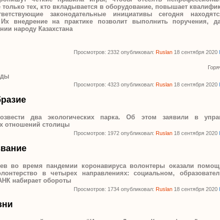
е только тех, кто вкладывается в оборудование, повышает квалиф
тветствующие законодательные инициативы сегодня находят
 Их внедрение на практике позволит выполнить поручения, д
нии народу Казахстана
Просмотров: 2332 опубликовал:
Ruslan
18 сентября 2020
Горя
АДЫ
Просмотров: 4323 опубликовал:
Ruslan
18 сентября 2020
бразие
озвести два экологических парка. Об этом заявили в управ
ых отношений столицы
Просмотров: 1972 опубликовал:
Ruslan
18 сентября 2020
звание
цев во время пандемии коронавируса волонтеры оказали помощ
волонтерство в четырех направлениях: социальном, образовате
АНК набирает обороты
Просмотров: 1734 опубликовал:
Ruslan
18 сентября 2020
зни