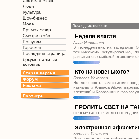
Светская жизнь
Люди
Культура
Шоу-бизнес
Мода
Последние новости
Прямой эфир
Смотри в оба
Неделя власти
Пошутим
Алла Иванилова
Гороскоп
В
понедельник
на заседании Со
техническому регулированию, п
Последняя страница
развития евразийской экономическ
Документальный
детектив
Кто на новенького?
Старая версия
Ботагоз Искакова
Форум
На должность заместителя пред
Реклама
назначили
Алмаса Абжаппарова
электрик” и Карагандинского госу
Партнеры
ПРОЛИТЬ СВЕТ НА Т
ПОЧЕМУ РАСТЕТ ЧИСЛО ПОСРЕДНИК
Электронная эффекти
Ботагоз Искакова
Для органов сертификации п