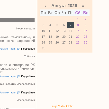
Август 2026 »
«
Пн
Вт
Ср
Чт
Пт
Сб
Вс
1
2
3
4
5
6
7
8
9
Неделя власти
10
11
12
13
14
15
16
17
18
19
20
21
22
23
ынков, таможенному и
егических направлений
24
25
26
27
28
29
30
31
Комментарии (0)
Подробнее
События
овли и интеграции РК
пециальности “инженер-
т”.
Комментарии (0)
Подробнее
чие новости
/
Исследования
Комментарии (0)
Подробнее
Исследования
Large Visitor Globe
льных