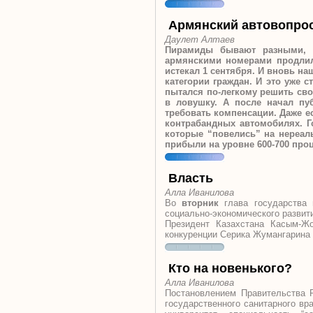
Армянский автовопро
Даулет Алтаев
Пирамиды бывают разными, н
армянскими номерами продлил
истекал 1 сентября. И вновь на
категории граждан. И это уже с
пытался по-легкому решить свои
в ловушку. А после начал пу
требовать компенсации. Даже е
контрабандных автомобилях. Г
которые “повелись” на нереаль
прибыли на уровне 600-700 проц
Власть
Алла Иванилова
Во
вторник
глава государства 
социально-экономического развити
Президент Казахстана Касым-Жо
конкуренции Серика Жумангарина 
Кто на новенького?
Алла Иванилова
Постановлением Правительства
государственного санитарного вр