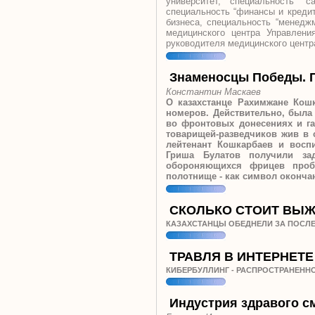
университет, специальность “с
специальность “финансы и кредит
бизнеса, специальность “менеджм
медицинского центра Управлени
руководителя медицинского центр
Знаменосцы Победы. 
Константин Маскаев
О казахстанце Рахимжане Кош
номеров. Действительно, была 
во фронтовых донесениях и га
товарищей-разведчиков жив в 
лейтенант Кошкарбаев и восп
Гриша Булатов получили за
обороняющихся фрицев пробр
полотнище - как символ оконч
СКОЛЬКО СТОИТ ВЫ
КАЗАХСТАНЦЫ ОБЕДНЕЛИ ЗА ПОСЛЕ
ТРАВЛЯ В ИНТЕРНЕТЕ
КИБЕРБУЛЛИНГ - РАСПРОСТРАНЕННО
Индустрия здравого с