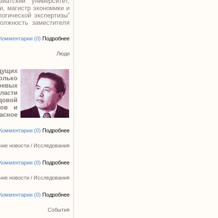
иатский университет,
и, магистр экономики и
логической экспертизы”
олжность заместителя
Комментарии (0)
Подробнее
Люди
дущих
только
оевых
ласти
довой
цов и
асное
Комментарии (0)
Подробнее
чие новости
/
Исследования
Комментарии (0)
Подробнее
чие новости
/
Исследования
Комментарии (0)
Подробнее
События