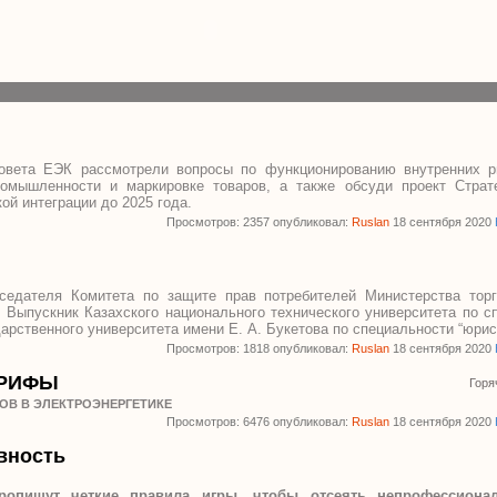
вета ЕЭК рассмотрели вопросы по функционированию внутренних р
ромышленности и маркировке товаров, а также обсуди проект Страт
ой интеграции до 2025 года.
Просмотров: 2357 опубликовал:
Ruslan
18 сентября 2020
седателя Комитета по защите прав потребителей Министерства торг
. Выпускник Казахского национального технического университета по с
дарственного университета имени Е. А. Букетова по специальности “юрис
Просмотров: 1818 опубликовал:
Ruslan
18 сентября 2020
АРИФЫ
Горя
ОВ В ЭЛЕКТРОЭНЕРГЕТИКЕ
Просмотров: 6476 опубликовал:
Ruslan
18 сентября 2020
вность
ропишут четкие правила игры, чтобы отсеять непрофессиона