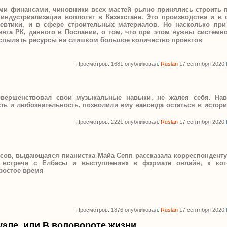
ми финансами, чиновники всех мастей рьяно принялись строить 
 индустриализации воплотят в Казахстане. Это производства и в 
евтики, и в сфере строительных материалов. Но насколько при
нта РК, данного в Послании, о том, что при этом нужны системно
аспылять ресурсы на слишком большое количество проектов
Просмотров: 1681 опубликовал:
Ruslan
17 сентября 2020
вершенствовал свои музыкальные навыки, не жалея себя. Нав
сть и любознательность, позволили ему навсегда остаться в истор
Просмотров: 2221 опубликовал:
Ruslan
17 сентября 2020
сов, выдающаяся пианистка Майа Сепп рассказала корреспонденту
 встрече с Елбасы и выступлениях в формате онлайн, к ко
простое время
Просмотров: 1876 опубликовал:
Ruslan
17 сентября 2020
уале, или В водовороте жизни