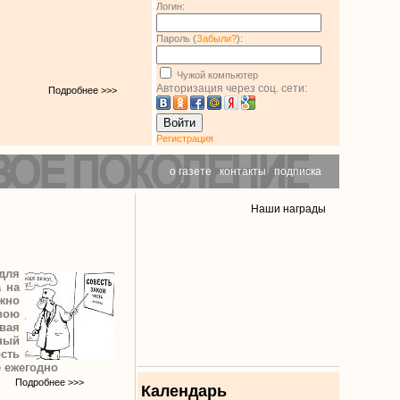
Логин:
Пароль (
Забыли?
):
Чужой компьютер
Авторизация через соц. сети:
Подробнее >>>
Войти
Регистрация
о газете
|
контакты
|
подписка
Наши награды
для
 на
ожно
вою
вая
тный
сть
е ежегодно
Подробнее >>>
Календарь