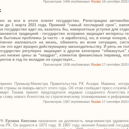
Просмотров: 1466 опубликовал:
Ruslan
18 сентября 2020
с
о за все в итоге платит государство. Регистрацию автомоби
и до 1 марта 2021 года. Прежний “самый последний срок”, напо
ше государство идет на, казалось бы, невероятные уступки для отд
тановится традицией - государство исправно защищает интересы те
 бытовые проблемы (а часто - и заработать), но, в конце концов,
блично жаловаться на жизнь, обвинять во всем ситуацию, сист
сли это идет вразрез действующему законодательству.
И речь не то
осударство регулярно защищает и другие категории “обманутых” 
но низкие цены за “квадрат”, клиентов финансовых пирамид, кот
ентов в год по вкладам не существует...
Просмотров: 1938 опубликовал:
Ruslan
17 сентября 2020
принял Премьер-Министра Правительства РК Аскара Мамина, котор
я страны за январь-август этого года. Об этом сообщает пресс-служба 
март Токаев принял председателя недавно созданного Агентства 
и главу нового Агентства по стратегическому планированию и реформа
Просмотров: 1357 опубликовал:
Ruslan
17 сентября 2020
 РК
Ерлана Киясова
назначили на должность вице-министра здравоох
ача РК. Он родился в 1973 году. В 1997 году окончил Казахский госуд