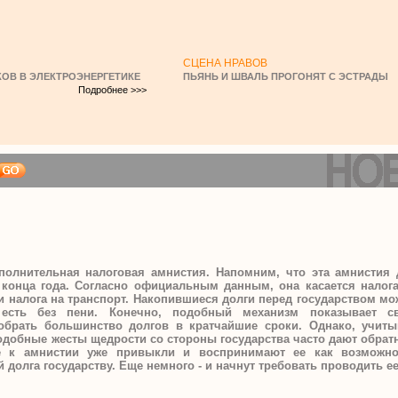
СЦЕНА НРАВОВ
ОВ В ЭЛЕКТРОЭНЕРГЕТИКЕ
ПЬЯНЬ И ШВАЛЬ ПРОГОНЯТ С ЭСТРАДЫ
Подробнее >>>
полнительная налоговая амнистия. Напомним, что эта амнистия 
конца года. Согласно официальным данным, она касается налога
и налога на транспорт. Накопившиеся долги перед государством м
 есть без пени.
Конечно, подобный механизм показывает с
обрать большинство долгов в кратчайшие сроки. Однако, учиты
одобные жесты щедрости со стороны государства часто дают обра
е к амнистии уже привыкли и воспринимают ее как возможно
й долга государству. Еще немного - и начнут требовать проводить е