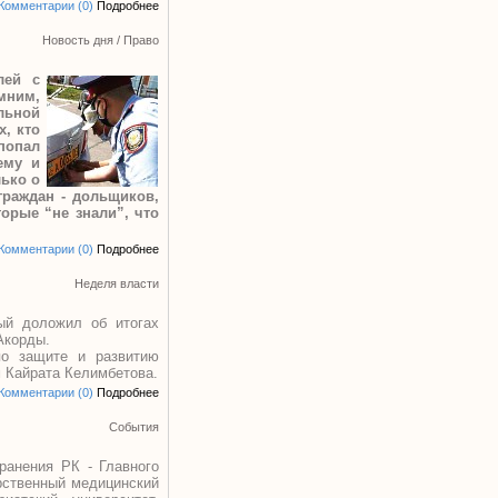
Комментарии (0)
Подробнее
Новость дня
/
Право
лей с
мним,
ельной
х, кто
 попал
ему и
лько о
граждан - дольщиков,
орые “не знали”, что
Комментарии (0)
Подробнее
Неделя власти
ый доложил об итогах
Акорды.
по защите и развитию
м Кайрата Келимбетова.
Комментарии (0)
Подробнее
События
ранения РК - Главного
арственный медицинский