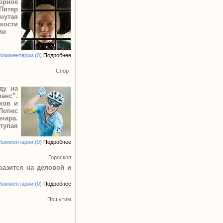
орное
Питер
нутая
кости
ми
Комментарии (0)
Подробнее
Спорт
ду на
анс”.
ков и
Лопес
ачара.
тупая
Комментарии (0)
Подробнее
Гороскоп
разится на деловой и
Комментарии (0)
Подробнее
Пошутим