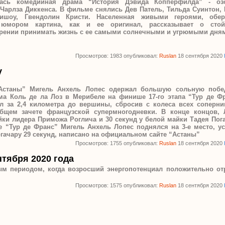
лась комедийная драма “История Дэвида Копперфилда” - оз
Чарлза Диккенса. В фильме снялись Дев Патель, Тильда Суинтон, 
ишоу, Гвендолин Кристи. Населенная живыми героями, обер
 юмором картина, как и ее оригинал, рассказывает о стой
мирении принимать жизнь с ее самыми солнечными и угрюмыми дня
Просмотров: 1983 опубликовал:
Ruslan
18 сентября 2020
у
Астаны” Мигель Анхель Лопес одержал большую сольную побе
а Коль де ла Лоз в Мерибеле на финише 17-го этапа “Тур де Фр
л за 2,4 километра до вершины, сбросив с колеса всех соперни
бщем зачете французской супермногодневки.
В конце концов, 
йки лидера Приможа Роглича и 30 секунд у белой майки Тадея Пог
е “Тур де Франс” Мигель Анхель Лопес поднялся на 3-е место, ус
огачару 29 секунд, написано на официальном сайте “Астаны”
Просмотров: 1755 опубликовал:
Ruslan
18 сентября 2020
нтября 2020 года
ым периодом, когда возросший энергопотенциал положительно от
Просмотров: 1575 опубликовал:
Ruslan
18 сентября 2020