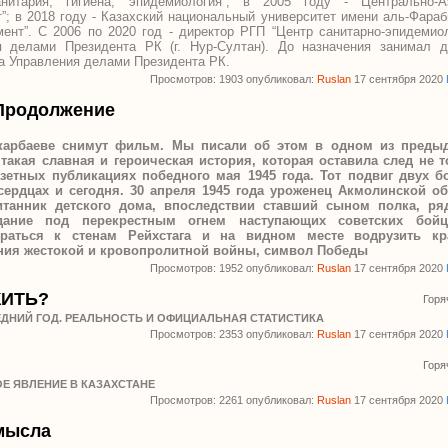
анитария, гигиена, эпидемиология”; в 2005 году - Центрально-Аз
”; в 2018 году - Казахский национальный университет имени аль-Фараб
ент”. С 2006 по 2020 год - директор РГП “Центр санитарно-эпидемио
я делами Президента РК (г. Нур-Султан). До назначения занимал д
а Управления делами Президента РК.
Просмотров: 1903 опубликовал:
Ruslan
17 сентября 2020
Продолжение
карбаеве снимут фильм. Мы писали об этом в одном из преды
такая славная и героическая история, которая оставила след не 
зетных публикациях победного мая 1945 года. Тот подвиг двух б
сердцах и сегодня. 30 апреля 1945 года уроженец Акмолинской об
итанник детского дома, впоследствии ставший сыном полка, ря
дание под перекрестным огнем наступающих советских бой
аться к стенам Рейхстага и на видном месте водрузить кр
ания жестокой и кровопролитной войны, символ Победы
Просмотров: 1952 опубликовал:
Ruslan
17 сентября 2020
ЖИТЬ?
Горя
ДНИЙ ГОД. РЕАЛЬНОСТЬ И ОФИЦИАЛЬНАЯ СТАТИСТИКА
Просмотров: 2353 опубликовал:
Ruslan
17 сентября 2020
Горя
Е ЯВЛЕНИЕ В КАЗАХСТАНЕ
Просмотров: 2261 опубликовал:
Ruslan
17 сентября 2020
мысла