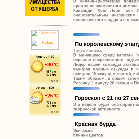
В онлайн-кинотеатрах появи
прочтение знаменитого романа 
Капальди, Хью Лори, Бен У
очаровательным английским
человеческого сердца и его с
По королевскому этап
Тимур Камалов
В минувшую среду капитан “
вершине сверхсложного подъем
Лидер нашей команды атакова
выиграв важные секунды в о
выиграл 15 секунд у желтой ма
Таким образом, в общем зачет
Рогличу 1 минуту 26 секунд и П
Гороскоп с 21 по 27 се
Эта неделя будет благоприятн
творческой активности
Красная бурда
Эмчээски
Клички цветов