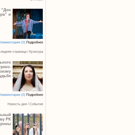
 “Дон
ера” и
Комментарии (0)
Подробнее
ледняя страница
/
Культура
ьного
реко-
ризму
удьбе
Комментарии (0)
Подробнее
Новость дня
/
События
льный
тву РК
ороны