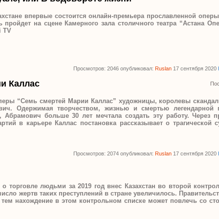
захстане впервые состоится онлайн-премьера прославленной оперы
ь пройдет на сцене Камерного зала столичного театра “Астана Оп
i TV
Просмотров: 2046 опубликовал:
Ruslan
17 сентября 2020
и Каллас
Пос
перы “Семь смертей Марии Каллас” художницы, королевы скандал
ич. Одержимая творчеством, жизнью и смертью легендарной г
 Абрамович больше 30 лет мечтала создать эту работу. Через п
ртий в карьере Каллас постановка рассказывает о трагической с
Просмотров: 2074 опубликовал:
Ruslan
17 сентября 2020
 о торговле людьми за 2019 год внес Казахстан во второй контро
число жертв таких преступлений в стране увеличилось. Правительс
 тем нахождение в этом контрольном списке может повлечь со ст