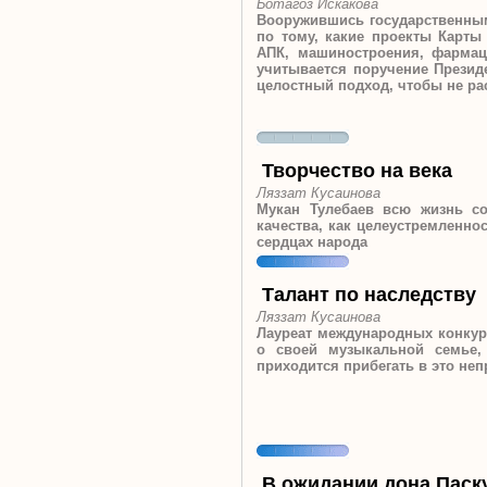
Ботагоз Искакова
Вооружившись государственны
по тому, какие проекты Карты
АПК, машиностроения, фармац
учитывается поручение Президе
целостный подход, чтобы не р
Творчество на века
Ляззат Кусаинова
Мукан Тулебаев всю жизнь со
качества, как целеустремленно
сердцах народа
Талант по наследству
Ляззат Кусаинова
Лауреат международных конкур
о своей музыкальной семье,
приходится прибегать в это не
В ожидании дона Паск