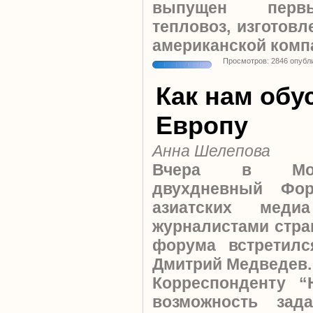
выпущен первы
тепловоз, изготов
американской компа
Просмотров: 2846 опубл
Как нам обу
Европу
Анна Шелепова
Вчера в Моск
двухдневный Фо
азиатских меди
журналистами стра
форума встретилс
Дмитрий Медведев.
Корреспонденту 
возможность зад