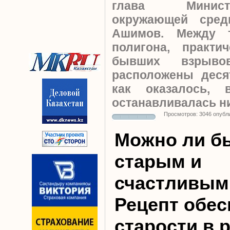
глава Минист
окружающей сре
Ашимов. Между 
полигона, практи
бывших взрыв
расположены деся
как оказалось,
останавливалась н
Просмотров: 3046 опубл
Можно ли б
старым и
счастливым
Рецепт обе
старости в