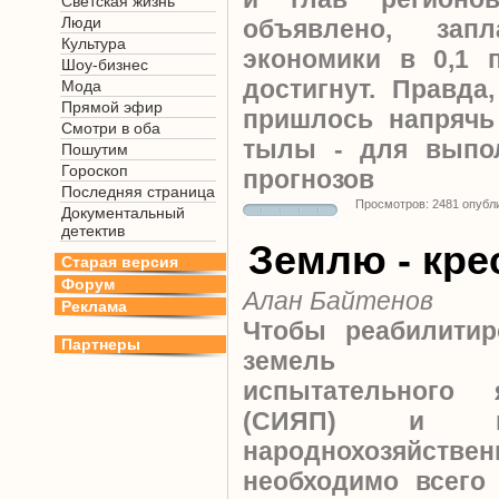
Светская жизнь
Люди
объявлено, зап
Культура
экономики в 0,1 
Шоу-бизнес
достигнут. Правда
Мода
Прямой эфир
пришлось напрячь
Смотри в оба
тылы - для выпо
Пошутим
Гороскоп
прогнозов
Последняя страница
Просмотров: 2481 опубл
Документальный
детектив
Землю - кре
Старая версия
Форум
Алан Байтенов
Реклама
Чтобы реабилитир
Партнеры
земель Семи
испытательного 
(СИЯП) и 
народнохозяйс
необходимо всего 