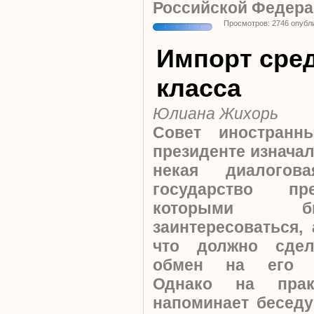
Российской Федера
Просмотров: 2746 опубл
Импорт сре
класса
Юлиана Жихорь
Совет иностранн
президенте изнача
некая диалогов
государство пр
которыми б
заинтересоваться, 
что должно сдел
обмен на его за
Однако на прак
напоминает беседу