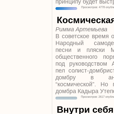
принципу будет выст
Просмотров: 4778 опубл
Космическая
Римма Артемьева
В советское время 
Народный самоде
песни и пляски М
общественного по
под руководством А
пел солист-домбри
домбру в анс
“космической”. Но
домбра Кадыра Утеп
Просмотров: 2617 опубл
Внутри себя