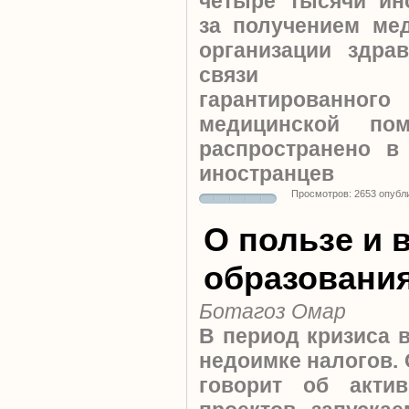
четыре тысячи ин
за получением ме
организации здра
связи пре
гарантированного
медицинской по
распространено в
иностранцев
Просмотров: 2653 опубл
О пользе и 
образовани
Ботагоз Омар
В период кризиса 
недоимке налогов. 
говорит об акти