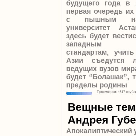
будущего года в 
первая очередь их
с пышным наз
университет Аст
здесь будет вест
западным об
стандартам, учит
Азии съедутся 
ведущих вузов мир
будет “Болашак”, 
пределы родины
Просмотров: 4517 опубл
Вещные те
Андрея Губ
Апокалиптический 