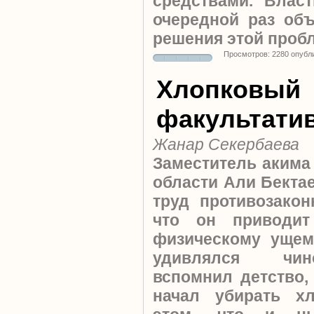
средствами. Влас
очередной раз об
решения этой проб
Просмотров: 2280 опубл
Хлопковый
факультати
Жанар Секербаева
Заместитель акима
области Али Бектае
труд противозакон
что он приводи
физическому ущем
удивлялся чин
вспомнил детство,
начал убирать х