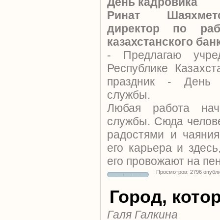
День кадровика
Ринат Шаяхмет
директор по ра
казахстанского бан
- Предлагаю учр
Республике Казахс
праздник - День 
службы.
Любая работа нач
службы. Сюда челов
радостями и чаяния
его карьера и здесь
его провожают на пе
Просмотров: 2796 опубл
Город, кото
Галя Галкина