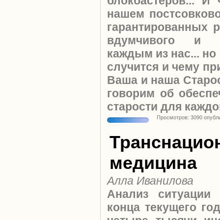
блокбастеров... И
нашем постсовков
гарантированных р
вдумчивого и г
каждым из нас... но
случится и чему пр
Ваша и наша Старос
говорим об обеспе
старости для каждо
Просмотров: 3090 опубл
Транснацио
медицина
Алла Иванилова
Анализ ситуации 
конца текущего го