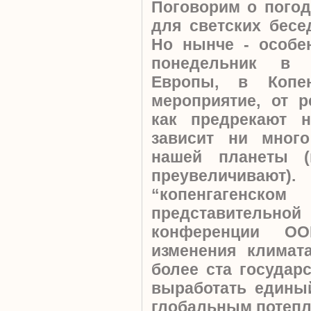
Поговорим о погоде
для светских бесе
Но нынче - особе
понедельник в 
Европы, в Копен
мероприятие, от р
как предрекают н
зависит ни мног
нашей планеты (
преувеличив
“копенгагенс
представительн
конференции О
изменения климат
более ста государ
выработать едины
глобальным потепл