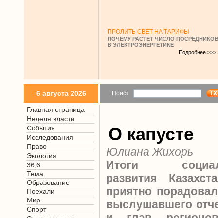
ПРОЛИТЬ СВЕТ НА ТАРИФЫ
ПОЧЕМУ РАСТЕТ ЧИСЛО ПОСРЕДНИКО
В ЭЛЕКТРОЭНЕРГЕТИКЕ
Подробнее >>>
6 августа 2026
Поиск
Главная страница
Неделя власти
События
О капусте
Исследования
Право
Юлиана Жихорь
Экология
Итоги социальн
36,6
Тема
развития Казахс
Образование
приятно порадовал
Поехали
Мир
выслушавшего отче
Спорт
и глав регионо