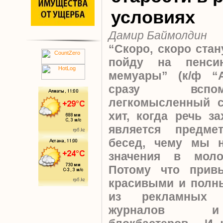
условиях
Дамир Баймолдин
“Скоро, скоро ста
пойду на пенси
мемуары” (к/ф “А
сразу вспом
легкомысленный 
хит, когда речь з
является предме
бесед, чему мы 
значения в моло
Потому что прив
красивыми и полн
из рекламных 
журналов и 