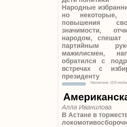
Народные избранни
но некоторые, 
повышения сво
значимости, от
народом, спешат 
партийным рук
мажилисмен, на
обратился с под
встречах с изб
президенту
Просмотров: 2270 опубл
Американска
Алла Иванилова
В Астане в торжест
локомотивосбор