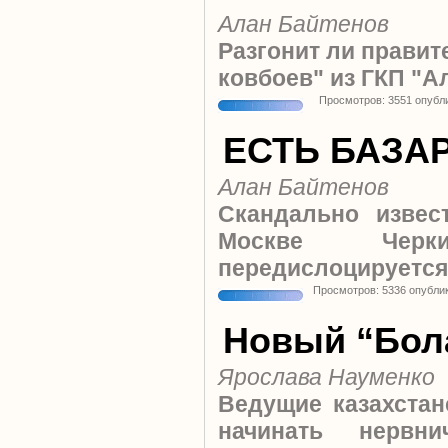
Алан Байтенов
Разгонит ли правит
ковбоев" из ГКП "А
Просмотров: 3551 опубл
ЕСТЬ БАЗА
Алан Байтенов
Скандально изве
Москве Черки
передислоцируется 
Просмотров: 5336 опубли
Новый “Бол
Ярослава Науменко
Ведущие казахстан
начинать нервн