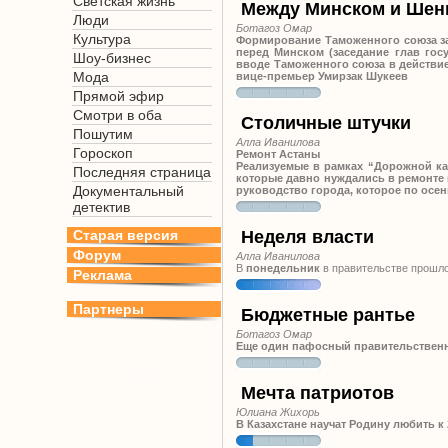
Светская жизнь
Между Минском и Шен
Люди
Ботагоз Омар
Культура
Формирование Таможенного союза зав
перед Минском (заседание глав госу
Шоу-бизнес
вводе Таможенного союза в действие
Мода
вице-премьер Умирзак Шукеев
Прямой эфир
Смотри в оба
Столичные штучки
Пошутим
Алла Иванилова
Гороскоп
Ремонт Астаны
Реализуемые в рамках “Дорожной ка
Последняя страница
которые давно нуждались в ремонте 
Документальный
руководство города, которое по ос
детектив
Старая версия
Неделя власти
Форум
Алла Иванилова
В
понедельник
в правительстве прошло
Реклама
Партнеры
Бюджетные рантье
Ботагоз Омар
Еще один пафосный правительственн
Мечта патриотов
Юлиана Жихорь
В Казахстане научат Родину любить к 