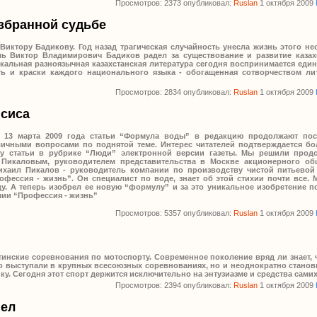
Просмотров: 2373 опубликовал:
Ruslan
1 октября 2009
избранной судьбе
Виктору Бадикову. Год назад трагическая случайность унесла жизнь этого н
ль Виктор Владимирович Бадиков радел за существование и развитие казах
икальная разноязычная казахстанская литература сегодня воспринимается ед
ть и краски каждого национального языка - обогащенная сотворчеством ли
Просмотров: 2834 опубликовал:
Ruslan
1 октября 2009
псиса
13 марта 2009 года статьи “Формула воды” в редакцию продолжают пос
личными вопросами по поднятой теме. Интерес читателей подтверждается б
ду статьи в рубрике “Люди” электронной версии газеты. Мы решили прод
 Пикаловым, руководителем представительства в Москве акционерного об
ихаил Пикалов - руководитель компании по производству чистой питьевой
фессия - жизнь”. Он специалист по воде, знает об этой стихии почти все. 
у. А теперь изобрел ее новую “формулу” и за это уникальное изобретение п
мии “Профессия - жизнь”
Просмотров: 5357 опубликовал:
Ruslan
1 октября 2009
ские соревнования по мотоспорту. Современное поколение вряд ли знает, ч
ко выступали в крупных всесоюзных соревнованиях, но и неоднократно стан
у. Сегодня этот спорт держится исключительно на энтузиазме и средства сами
Просмотров: 2394 опубликовал:
Ruslan
1 октября 2009
шел