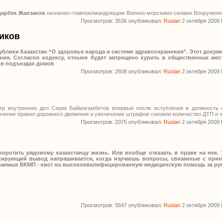
арбек Жанзаков
назначен главнокомандующим Военно-морскими силами Вооруженны
Просмотров: 3536 опубликовал:
Ruslan
2 октября 2009
иков
публики Казахстан “О здоровье народа и системе здравоохранения”. Этот докум
ния. Согласно кодексу, отныне будет запрещено курить в общественных мест
е в подъездах домов
Просмотров: 2608 опубликовал:
Ruslan
2 октября 2009
тр внутренних дел Серик Баймагамбетов впервые после вступления в должность 
очение правил дорожного движения и увеличение штрафов снизили количество ДТП и ч
Просмотров: 2075 опубликовал:
Ruslan
2 октября 2009
оротить рядовому казахстанцу жизнь. Или вообще отказать в праве на нее. 
кирующий вывод напрашивается, когда изучаешь вопросы, связанные с при
ываемых ВКМП - квот на высококвалифицированную медицинскую помощь за р
Просмотров: 5647 опубликовал:
Ruslan
2 октября 2009