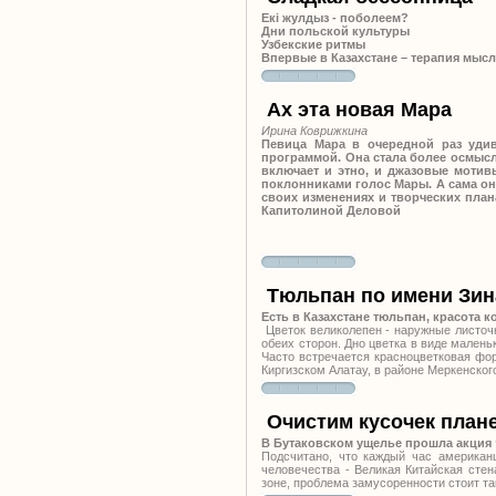
Екi жулдыз - поболеем?
Дни польской культуры
Узбекские ритмы
Впервые в Казахстане – терапия мыс
Ах эта новая Мара
Ирина Коврижкина
Певица Мара в очередной раз уди
программой. Она стала более осмысл
включает и этно, и джазовые мотив
поклонниками голос Мары. А сама она,
своих изменениях и творческих пла
Капитолиной Деловой
Тюльпан по имени Зин
Есть в Казахстане тюльпан, красота 
Цветок великолепен - наружные листочк
обеих сторон. Дно цветка в виде малень
Часто встречается красноцветковая фор
Киргизском Алатау, в районе Меркенског
Очистим кусочек план
В Бутаковском ущелье прошла акция 
Подсчитано, что каждый час американ
человечества - Великая Китайская стен
зоне, проблема замусоренности стоит та