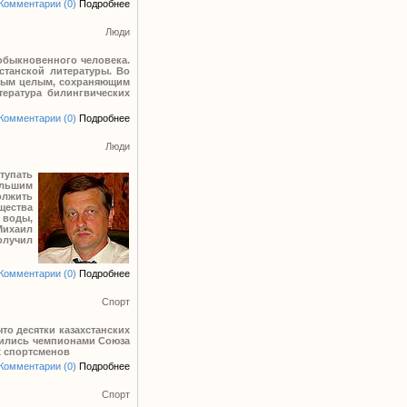
Комментарии (0)
Подробнее
Люди
еобыкновенного человека.
станской литературы. Во
иным целым, сохраняющим
тература билингвических
Комментарии (0)
Подробнее
Люди
тупать
ольшим
олжить
щества
 воды,
Михаил
олучил
Комментарии (0)
Подробнее
Спорт
то десятки казахстанских
овились чемпионами Союза
х спортсменов
Комментарии (0)
Подробнее
Спорт