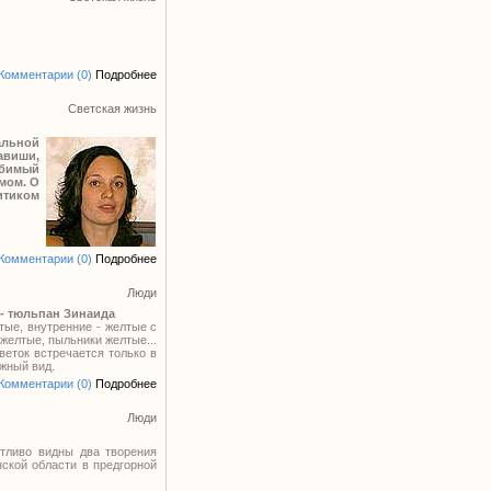
Комментарии (0)
Подробнее
Светская жизнь
альной
авиши,
юбимый
змом. О
итиком
Комментарии (0)
Подробнее
Люди
 - тюльпан Зинаида
тые, внутренние - желтые с
 желтые, пыльники желтые...
веток встречается только в
ижный вид.
Комментарии (0)
Подробнее
Люди
тливо видны два творения
нской области в предгорной