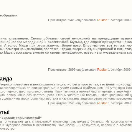
леобразами
Просмотров: 9425 опубликовал:
Ruslan
1 октября 2009
вила алматинцев. Своим образом, своей непохожей на предыдущие музык
енной, более мелодичной и эклектичной. Музыка, где акцент приходится на кл
ы. А голос Мары при этом зазвучал более ярко. Впрочем, это все тот же, л
 несмотря на изменения, все та же - яркая, энергичная, с искринкой и магнети
нах Мара рассказала вместе со своим менеджером, известным музыкальным кр
Просмотров: 2999 опубликовал:
Ruslan
1 октября 2009
аида
которого повергает в восхищение специалистов и просто тех, кто ценит природу,
и околоцветника по спинке красные, с узким желтым окаймлением, изнутри ярко-жел
кого черного шестиугольного пятна. Нити тычинок в нижней части черные, в верхней -
ма, совершенно без желтого цвета. Очень элегантный тюльпан. Этот красивейший ц
о ущелья - на территории Кыргызстана и Казахстана, эндемик этого региона, краснокн
Просмотров: 7526 опубликовал:
Ruslan
1 октября 2009
еты!
“Украсим горы чистотой”
цы опустошают два с половиной миллиона пластиковых бутылок. Из космоса отче
а и мусорная свалка в окрестностях Нью-Йорка... В Казахстане, особенно в Алмати
кже остро.