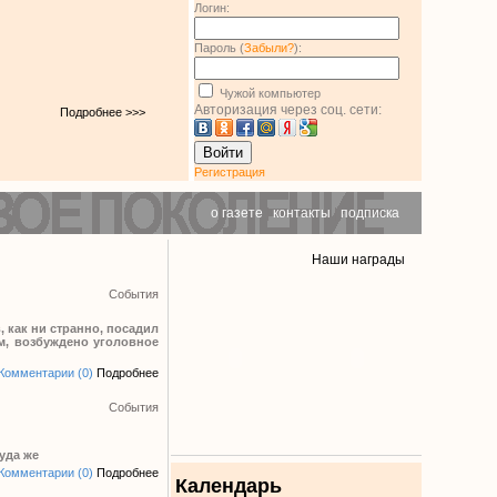
Логин:
Пароль (
Забыли?
):
Чужой компьютер
Авторизация через соц. сети:
Подробнее >>>
Войти
Регистрация
о газете
|
контакты
|
подписка
Наши награды
События
 как ни странно, посадил
м, возбуждено уголовное
Комментарии (0)
Подробнее
События
уда же
Комментарии (0)
Подробнее
Календарь