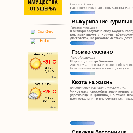
Ботагоз Омар
Распоряжением главы государства
Жанд
Выкуривание курильщ
Тамара Копылова
9 октября вступит в силу Кодекс Рес
регламентирует и нормы табакокуре
дискотеках, на рабочих местах и даж
Громко сказано
Алла Иванилова
Штраф до востребования
Экс-депутат сената и нынешний минис
бывшими коллегами и заявил, что ужест
Квота на жизнь
Константин Маскаев, Наталия Цой
Чиновники способны значительно ук
угрожающе и цинично, но такой шо
распределения и получения так наз
Сладкая бессонница