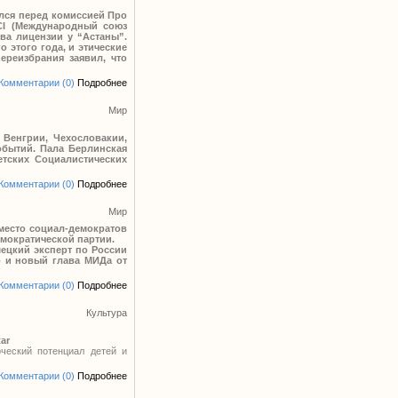
лся перед комиссией Про
CI (Международный союз
ва лицензии у “Астаны”.
этого года, и этические
ереизбрания заявил, что
Комментарии (0)
Подробнее
Мир
 Венгрии, Чехословакии,
обытий. Пала Берлинская
етских Социалистических
Комментарии (0)
Подробнее
Мир
место социал-демократов
емократической партии.
мецкий эксперт по России
то и новый глава МИДа от
Комментарии (0)
Подробнее
Культура
ar
ческий потенциал детей и
Комментарии (0)
Подробнее