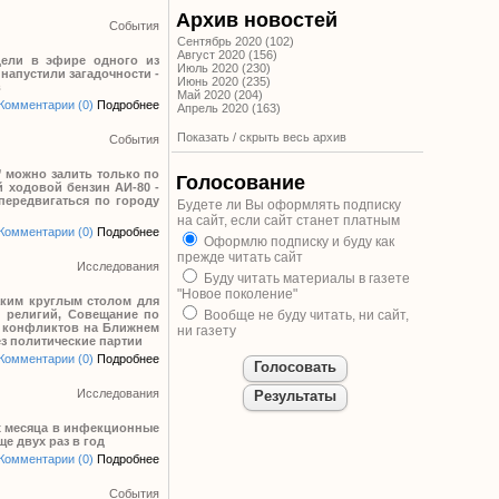
Архив новостей
События
Сентябрь 2020 (102)
Август 2020 (156)
едели в эфире одного из
Июль 2020 (230)
напустили загадочности -
Июнь 2020 (235)
в
Май 2020 (204)
Комментарии (0)
Подробнее
Апрель 2020 (163)
Показать / скрыть весь архив
События
” можно залить только по
Голосование
й ходовой бензин АИ-80 -
передвигаться по городу
Будете ли Вы оформлять подписку
на сайт, если сайт станет платным
Комментарии (0)
Подробнее
Оформлю подписку и буду как
прежде читать сайт
Исследования
Буду читать материалы в газете
"Новое поколение"
аким круглым столом для
 религий, Совещание по
Вообще не буду читать, ни сайт,
х конфликтов на Ближнем
ни газету
ез политические партии
Комментарии (0)
Подробнее
Исследования
их месяца в инфекционные
е двух раз в год
Комментарии (0)
Подробнее
События