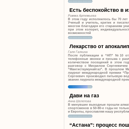
Есть беспокойство в 
Римма Артемьева
В этом году исполнилось бы 70 лет 
Ученый и учитель, критик и писате
многом благодаря его стараниям ун
при этом колорит, индивидуальнос
возможностей
Лекарство от апокали
Галя Галкина
После публикации в “НП” №10 от 
телефонные звонки и письма с раз
количеством посещений в этом го
разговор с Михаилом Сергеевичем
“Мангистаумунайгаз”. В прошлом М
лауреат международной премии “Про
Сергеевич производил питьевую вод
звание лауреата международной пре
Дави на газ
Анна Шелепова
В минувшие выходные прошли алматин
спортсменов в 50-80-е годы не толь
и Европы, прославляя нашу республик
“Астана”: процесс по