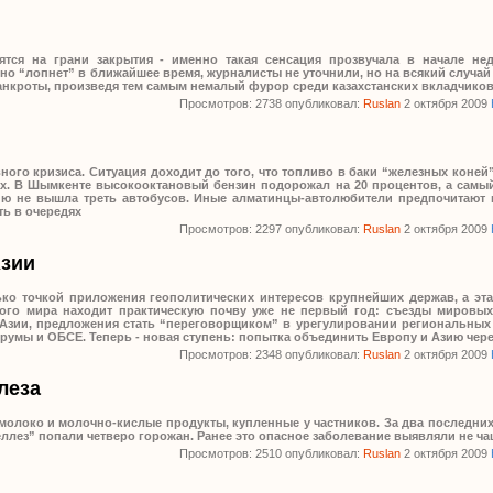
дятся на грани закрытия - именно такая сенсация прозвучала в начале н
но “лопнет” в ближайшее время, журналисты не уточнили, но на всякий случай 
банкроты, произведя тем самым немалый фурор среди казахстанских вкладчико
Просмотров: 2738 опубликовал:
Ruslan
2 октября 2009
ного кризиса. Ситуация доходит до того, что топливо в баки “железных коней
ках. В Шымкенте высокооктановый бензин подорожал на 20 процентов, а самы
инию не вышла треть автобусов. Иные алматинцы-автолюбители предпочитают 
ть в очередях
Просмотров: 2297 опубликовал:
Ruslan
2 октября 2009
зии
лько точкой приложения геополитических интересов крупнейших держав, а эт
ого мира находит практическую почву уже не первый год: съезды мировых
 Азии, предложения стать “переговорщиком” в урегулировании региональны
орумы и ОБСЕ. Теперь - новая ступень: попытка объединить Европу и Азию чер
Просмотров: 2348 опубликовал:
Ruslan
2 октября 2009
леза
молоко и молочно-кислые продукты, купленные у частников. За два последн
лез” попали четверо горожан. Ранее это опасное заболевание выявляли не чащ
Просмотров: 2510 опубликовал:
Ruslan
2 октября 2009