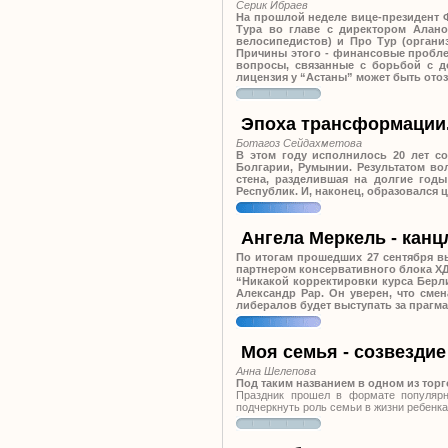
Серик Ибраев
На прошлой неделе вице-президент 
Тура во главе с директором Алан
велосипедистов) и Про Тур (органи
Причины этого - финансовые пробле
вопросы, связанные с борьбой с д
лицензия у “Астаны” может быть ото
Эпоха трансформации.
Ботагоз Сейдахметова
В этом году исполнилось 20 лет с
Болгарии, Румынии. Результатом во
стена, разделившая на долгие год
Республик. И, наконец, образовался 
Ангела Меркель - канц
По итогам прошедших 27 сентября в
партнером консервативного блока ХД
“Никакой корректировки курса Берли
Александр Рар. Он уверен, что смен
либералов будет выступать за прагм
Моя семья - созвездие
Анна Шелепова
Под таким названием в одном из тор
Праздник прошел в формате популярно
подчеркнуть роль семьи в жизни ребенка