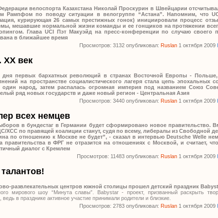
Федерации велоспорта Казахстана Николай Проскурин в Швейцарии отсчитыва
ом Рампфом по поводу ситуации в велогруппе “Астана”. Напомним, что U
зация, курирующая 26 самых престижных гонок) инициировали процесс отзы
мы, мешавшие нормальной жизни команды и ее гонщиков на протяжении всего 
опингом. Глава UCI Пэт Макуэйд на пресс-конференции по случаю своего п
звана в ближайшее время
Просмотров: 3132 опубликовал:
Ruslan
1 октября 2009
 ХХ век
о дня первых бархатных революций в странах Восточной Европы - Польше,
лнений на пространстве социалистического лагеря стала цепь эпохальных с
ы один народ, затем распалась огромная империя под названием Союз Сов
целый ряд новых государств и даже новый регион - Центральная Азия
Просмотров: 3440 опубликовал:
Ruslan
1 октября 2009
лер всех немцев
ыборов в бундестаг в Германии будет сформировано новое правительство. В
С/ХСС по правящей коалиции станут, судя по всему, либералы из Свободной д
на по отношению к Москве не будет”, - сказал в интервью Deutsche Welle не
а правительства в ФРГ не отразится на отношениях с Москвой, и считает, ч
атичный диалог с Кремлем
Просмотров: 11483 опубликовал:
Ruslan
1 октября 2009
 талантов!
гово-развлекательных центров южной столицы прошел детский праздник Babyst
го мирового шоу “Минута славы”. Babystar - проект, призванный раскрыть твор
, ведь в празднике активное участие принимали родители и близкие.
Просмотров: 2783 опубликовал:
Ruslan
1 октября 2009