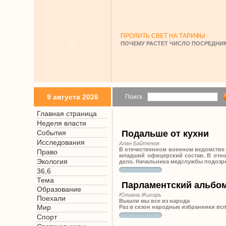
ПРОЛИТЬ СВЕТ НА ТАРИФЫ
ПОЧЕМУ РАСТЕТ ЧИСЛО ПОСРЕДНИК
9 августа 2026
Поиск
Главная страница
Неделя власти
События
Подальше от кухни
Исследования
Алан Байтенов
В отечественном военном ведомстве о
Право
младший офицерский состав. В отно
Экология
дело. Начальника медслужбы подозре
36,6
Тема
Парламентский альбо
Образование
Юлиана Жихорь
Поехали
Вышли мы все из народа
Мир
Раз в сезон народные избранники всп
Спорт