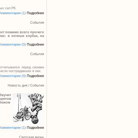
х сил РК.
Комментарии (1)
Подробнее
События
ент помимо всего прочего
ах: в ночных клубах, на
Комментарии (0)
Подробнее
События
отчитывался перед своими
исло пострадавших в них.
Комментарии (0)
Подробнее
Новость дня
/
События
Звучит
нципом
убежом
Комментарии (1)
Подробнее
Светская жизнь