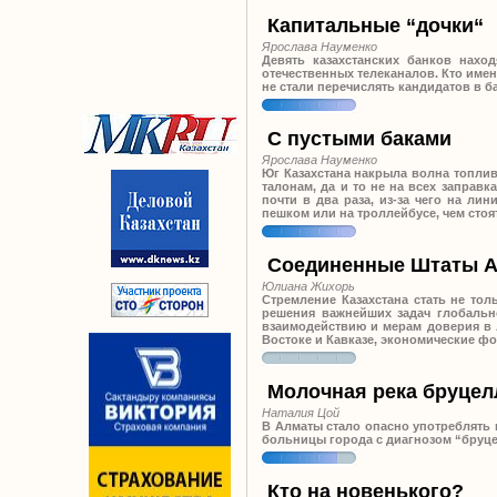
Капитальные “дочки“
Ярослава Науменко
Девять казахстанских банков нахо
отечественных телеканалов. Кто имен
не стали перечислять кандидатов в 
С пустыми баками
Ярослава Науменко
Юг Казахстана накрыла волна топлив
талонам, да и то не на всех заправ
почти в два раза, из-за чего на л
пешком или на троллейбусе, чем стоя
Соединенные Штаты А
Юлиана Жихорь
Стремление Казахстана стать не то
решения важнейших задач глобальн
взаимодействию и мерам доверия в
Востоке и Кавказе, экономические ф
Молочная река бруцел
Наталия Цой
В Алматы стало опасно употреблять 
больницы города с диагнозом “бруцел
Кто на новенького?