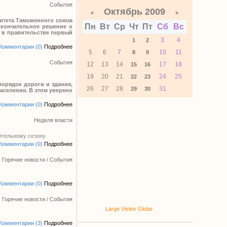
События
Октябрь 2009
«
»
митета Таможенного союза
Пн
Вт
Ср
Чт
Пт
Сб
Вс
 окончательное решение о
я в правительстве первый
3
4
1
2
Комментарии (0)
Подробнее
5
6
7
10
11
8
9
События
12
13
14
17
18
15
16
19
20
21
24
25
22
23
орядок дороги и здания,
26
27
28
31
29
30
аселения. В этом уверено
Комментарии (0)
Подробнее
Неделя власти
ительному сезону.
Комментарии (0)
Подробнее
Горячие новости
/
События
Комментарии (0)
Подробнее
Горячие новости
/
События
Large Visitor Globe
Комментарии (3)
Подробнее