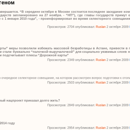
геном
ершается. “В середине октября в Москве состоится последнее заседание ко
дарств запланировано на 27 ноября. - “НП”), где главы государств примут
 с 1 января 2010 года”, - проинформировал во время селекторного совещани
Просмотров: 2704 опубликовал:
Ruslan
2 октября 2009
рты” меры позволили избежать массовой безработицы в Астане, привести в п
и стали буквально “палочкой-выручалочкой” для социально уязвимых слоев н
ени подсчитывает плюсы “Дорожной карты”
Просмотров: 2349 опубликовал:
Ruslan
2 октября 2009
 очередное селекторное совещание, на котором рассмотрен вопрос подготовки к отоп
Просмотров: 2503 опубликовал:
Ruslan
2 октября 2009
ый нацпроект приказал долго жить?
Просмотров: 2849 опубликовал:
Ruslan
2 октября 2009
2014 году
Просмотров: 2954 опубликовал:
Ruslan
2 октября 2009