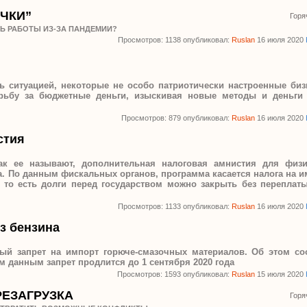
ОЧКИ”
Горя
Ь РАБОТЫ ИЗ-ЗА ПАНДЕМИИ?
Просмотров: 1138 опубликовал:
Ruslan
16 июля 2020
ясь ситуацией, некоторые не особо патриотически настроенные б
ьбу за бюджетные деньги, изыскивая новые методы и деньги 
Просмотров: 879 опубликовал:
Ruslan
16 июля 2020
стия
как ее называют, дополнительная налоговая амнистия для физи
да. По данным фискальных органов, программа касается налога на 
- то есть долги перед государством можно закрыть без переплаты
Просмотров: 1133 опубликовал:
Ruslan
16 июля 2020
з бензина
ный запрет на импорт горюче-смазочных материалов. Об этом со
м данным запрет продлится до 1 сентября 2020 года
Просмотров: 1593 опубликовал:
Ruslan
15 июля 2020
ЕЗАГРУЗКА
Горя