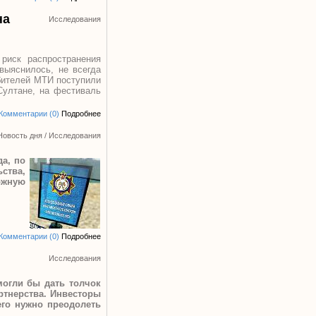
на
Исследования
риск распространения
 выяснилось, не всегда
ебителей МТИ поступили
Султане, на фестиваль
Комментарии (0)
Подробнее
Новость дня
/
Исследования
а, по
ьства,
ожную
Комментарии (0)
Подробнее
Исследования
могли бы дать толчок
ртнерства. Инвесторы
его нужно преодолеть