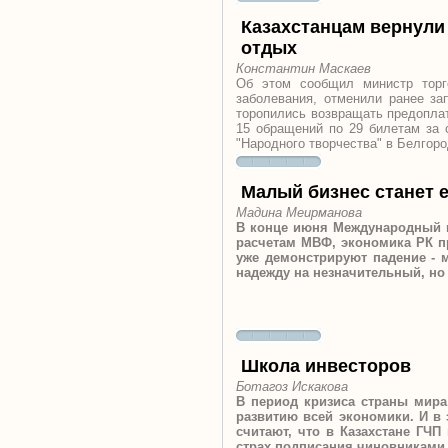
Казахстанцам вернули 
отдых
Константин Маскаев
Об этом сообщил министр торго
заболевания, отменили ранее зап
торопились возвращать предоплат
15 обращений по 29 билетам за 
"Народного творчества" в Белгоро
Малый бизнес станет 
Мадина Меирманова
В конце июня Международный в
расчетам МВФ, экономика РК пр
уже демонстрируют падение - 
надежду на незначительный, но 
Школа инвесторов
Ботагоз Искакова
В период кризиса страны мира
развитию всей экономики. И в 
считают, что в Казахстане ГЧП
страх подписания чиновниками 