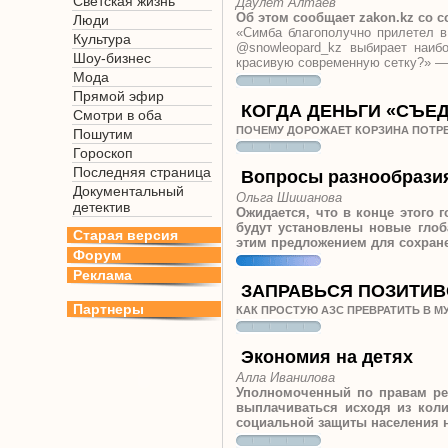
Светская жизнь
Даулет Алтаев
Об этом сообщает zakon.kz со 
Люди
«Симба благополучно прилетел в
Культура
@snowleopard_kz выбирает наиб
Шоу-бизнес
красивую современную сетку?» — 
Мода
Прямой эфир
КОГДА ДЕНЬГИ «СЪЕ
Смотри в оба
ПОЧЕМУ ДОРОЖАЕТ КОРЗИНА ПОТР
Пошутим
Гороскоп
Последняя страница
Вопросы разнообрази
Документальный
Ольга Шишанова
детектив
Ожидается, что в конце этого 
будут установлены новые глоб
Старая версия
этим предложением для сохран
Форум
Реклама
ЗАПРАВЬСЯ ПОЗИТИ
Партнеры
КАК ПРОСТУЮ АЗС ПРЕВРАТИТЬ В МУ
Экономия на детях
Алла Иванилова
Уполномоченный по правам реб
выплачиваться исходя из коли
социальной защиты населения н