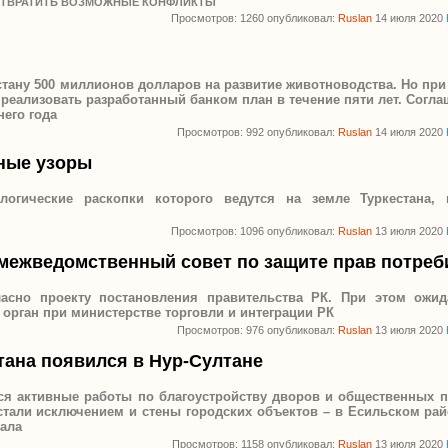
ДОТВРАТИТЬ ВОЗМОЖНЫЕ КОНФЛИКТЫ
Просмотров: 1260 опубликовал:
Ruslan
14 июля 2020
тану 500 миллионов долларов на развитие животноводства. Но при 
 реализовать разработанный банком план в течение пяти лет. Согл
его года
Просмотров: 992 опубликовал:
Ruslan
14 июля 2020
ные узоры
ологические раскопки которого ведутся на земле Туркестана
Просмотров: 1096 опубликовал:
Ruslan
13 июля 2020
 межведомственный совет по защите прав потреб
ласно проекту постановления правительства РК. При этом ожида
орган при министерстве торговли и интеграции РК
Просмотров: 976 опубликовал:
Ruslan
13 июля 2020
тана появился в Нур-Султане
ся активные работы по благоустройству дворов и общественных пр
стали исключением и стены городских объектов – в Есильском рай
рала
Просмотров: 1158 опубликовал:
Ruslan
13 июля 2020