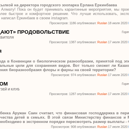
ссылкой на директора городского зоопарка Ерлана Еркинбаева
 Алмату! Пока он будет принимать карантинные мероприятия, мы прое
олее быстрое и комфортное решение. Что лучше использовать, эксп
написал Еркинбаев в своем instagram.
Просмотров: 1186 опубликовал:
Ruslan
18 июля 2020
ДАЮТ» ПРОДОВОЛЬСТВИЕ
Горя
ЕБИТЕЛЯ
Просмотров: 1387 опубликовал:
Ruslan
17 июля 2020
я
года в Конвенции о биологическом разнообразии, принятой под эги
альные цели для сохранения видов. Вот только сможет ли Казах
ения биоразнообразия флоры и фауны на своей территории?
Просмотров: 974 опубликовал:
Ruslan
17 июля 2020
ВОМ
Горя
ЗЕЙ И КЛУБ
Просмотров: 1287 опубликовал:
Ruslan
17 июля 2020
енка Аружан Саин считает, что финансовая господдержка в пер
чества детей в семьях. В этой связи Министерству финансов и 
еобходимо в экстренном порядке пересмотреть размер выплаты - 4
Просмотров: 908 опубликовал:
Ruslan
17 июля 2020