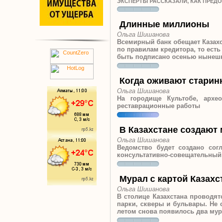
ЭКСПЕРТЫ РАССКАЗАЛИ, КАК ПРЕ
Длинные миллионы
Ольга Шишанова
Всемирный банк обещает Казахс
по правилам кредитора, то есть
быть подписано осенью нынешн
Когда оживают старин
Ольга Шишанова
На городище Культобе, архе
реставрационные работы
В Казахстане создают
Ольга Шишанова
Ведомство будет создано сог
консультативно-совещательный 
Мурал с картой Казахс
Ольга Шишанова
В столице Казахстана проводят
парки, скверы и бульвары. Не 
летом снова появилось два му