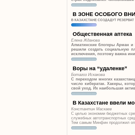
В ЗОНЕ ОСОБОГО ВН
В КАЗАХСТАНЕ СОЗДАДУТ РЕЗЕРВАТ
Общественная аптека
Елена Жданова
Алматинские блогеры Арман и К
решили создать социальную пло
исключения, поэтому важна ини
Воры на “удаленке”
Ботагоз Искакова
С переходом многих казахстан
число кибератак. Хакеры, кото
свой уход. Их наибольшая акти
В Казахстане ввели мо
Константин Маскаев
С целью экономии бюджетных сред
служебных автотранспортных сред
Тем самым Минфин продолжил опти