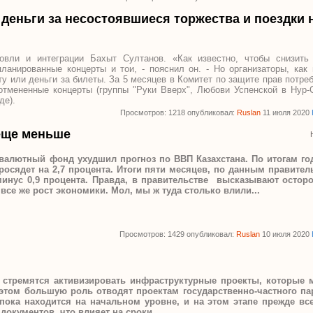
деньги за несостоявшиеся торжества и поездки 
вли и интеграции Бахыт Султанов. «Как известно, чтобы снизить 
ланированные концерты и тои, - пояснил он. - Но организаторы, как
у или деньги за билеты. За 5 месяцев в Комитет по защите прав потр
отмененные концерты (группы "Руки Вверх", Любови Успенской в Нур-
де).
Просмотров: 1218 опубликовал:
Ruslan
11 июля 2020
еще меньше
алютный фонд ухудшил прогноз по ВВП Казахстана. По итогам год
осядет на 2,7 процента. Итоги пяти месяцев, по данным правител
минус 0,9 процента. Правда, в правительстве высказывают остор
все же рост экономики. Мол, мы ж туда столько влили...
Просмотров: 1429 опубликовал:
Ruslan
10 июля 2020
 стремятся активизировать инфраструктурные проекты, которые 
этом большую роль отводят проектам государственно-частного па
 пока находится на начальном уровне, и на этом этапе прежде вс
документов, что влияет на сроки