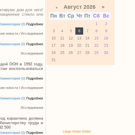
Август 2026 »
«
ктируем дом для него!
озиционное стекло или
Пн
Вт
Ср
Чт
Пт
Сб
Вс
1
2
Комментарии (0)
Подробнее
3
4
5
6
7
8
9
чие новости
/
Исследования
10
11
12
13
14
15
16
Комментарии (0)
Подробнее
17
18
19
20
21
22
23
24
25
26
27
28
29
30
Исследования
31
дой ООН в 1992 году,
стан воспользоваться
Комментарии (0)
Подробнее
чие новости
/
Исследования
Комментарии (0)
Подробнее
Исследования
иод карантина должна
Министерству труда и
2 500
Large Visitor Globe
Комментарии (0)
Подробнее