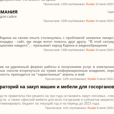
Просмотров: 1293 опубликовал:
Ruslan
10 июля 2020
ИМАНИЯ
Горя
 ДЛЯ САЙГИ
Просмотров: 1558 опубликовал:
Ruslan
10 июля 2020
арина на своем опыте столкнулись с проблемой нехватки лекарст
щадку - сайт, где люди могут помочь друг другу. “В этой ситуац
циатива каждого”, - призывает народ Карина в видеообращении
Просмотров: 1308 опубликовал:
Ruslan
10 июля 2020
цев на удаленный формат работы и получением услуг в электрон
рые смогли вторгнуться на чужие информационные владения, нере
вность приходится на “карантинные” апрель и май
Просмотров: 1255 опубликовал:
Ruslan
9 июля 2020
раторий на закуп машин и мебели для госоргано
ств правительство решило на три года остановить закуп легковых, спе
ств, а также офисной мебели для всех госорганов и субъектов квазигос
мизировать бюджет на текущий год и на период до 2023 года.
Просмотров: 1141 опубликовал:
Ruslan
8 июля 2020