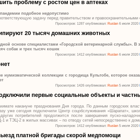
шить проблему с ростом цен в аптеках
х пандемии подобное недопустимо
оответствующую задачу перед правительством и правоохранительными 
Просмотров: 1287 опубликовал:
Ruslan
6 июля 2020
чипируют 20 тысяч домашних животных
дной основе специалистами «Городской ветеринарной службы». В э
яч собак и трех тысяч кошек
Просмотров: 1412 опубликовал:
Ruslan
6 июля 2020
онет
е нумизматической коллекции с городища Культобе, которое ока
ет
Просмотров: 1426 опубликовал:
Ruslan
5 июля 2020
 подключили первые социальные объекты и частн
кимате накануне празднования Дня города. По данным городских влас
газу уже сегодня подключили Центр соцобслуживания «Шарапат», шк
других потребителей продолжится после завершения пуско-наладочн
Ц-1 и ТЭЦ-2 в жилых массивах – по отводу сетей непосредственно к дом
Просмотров: 1412 опубликовал:
Ruslan
5 июля 2020
 выезд платной бригады скорой медпомощи