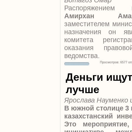
Ботагоз Омар
Распоряжением 
Амирхан Аман
заместителем минис
назначения он яв
комитета регист
оказания правов
ведомства.
Просмотров: 6577 о
Деньги ищут
лучше
Ярослава Науменко
В южной столице 3 
казахстанский инв
Это мероприятие,