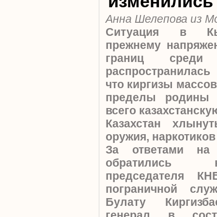
изменились
Анна Шелепова из М
Ситуация в Кы
прежнему напряжен
границ среди с
распространилась
что киргизы массо
пределы родины 
всего казахстанску
Казахстан хлынут
оружия, наркотиков
За ответами на
обратились 
председателя К
пограничной слу
Булату Киргизба
генерал в сост