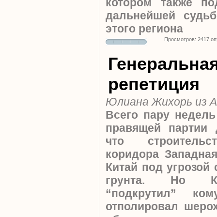
котором также п
дальнейшей судь
этого региона
Просмотров: 2417 о
Генеральна
репетиция
Юлиана Жихорь из 
Всего пару недель
правящей партии 
что строительс
коридора Западна
Китай под угрозой 
грунта. Но Ка
“подкрутил” ко
отполировал шеро