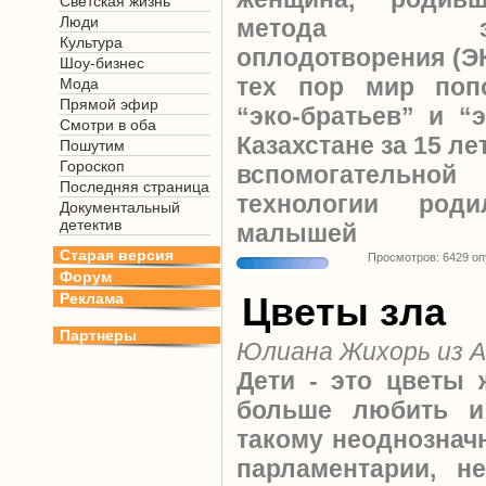
Светская жизнь
Люди
метода экстр
Культура
оплодотворения (ЭК
Шоу-бизнес
тех пор мир поп
Мода
Прямой эфир
“эко-братьев” и “
Смотри в оба
Казахстане за 15 л
Пошутим
Гороскоп
вспомогательно
Последняя страница
технологии род
Документальный
детектив
малышей
Старая версия
Просмотров: 6429 о
Форум
Реклама
Цветы зла
Партнеры
Юлиана Жихорь из 
Дети - это цветы 
больше любить и
такому неоднозна
парламентарии, н