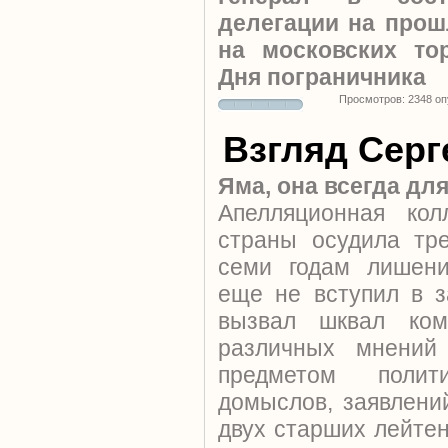
делегации на про
на московских то
Дня пограничника
Просмотров: 2348 о
Взгляд Серг
Яма, она всегда дл
Апелляционная кол
страны осудила тр
семи годам лишени
еще не вступил в з
вызвал шквал ко
различных мнени
предметом полити
домыслов, заявлени
двух старших лейте