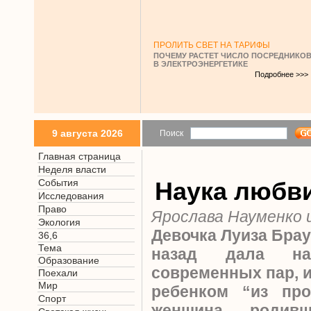
ПРОЛИТЬ СВЕТ НА ТАРИФЫ
ПОЧЕМУ РАСТЕТ ЧИСЛО ПОСРЕДНИКО
В ЭЛЕКТРОЭНЕРГЕТИКЕ
Подробнее >>>
9 августа 2026
Поиск
Главная страница
Неделя власти
События
Наука любв
Исследования
Право
Ярослава Науменко
Экология
Девочка Луиза Брау
36,6
Тема
назад дала на
Образование
современных пар, 
Поехали
Мир
ребенком “из про
Спорт
женщина, родив