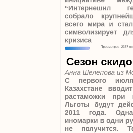
инициативе меж
“Интернешнл ге
собрало крупней
всего мира и ста
символизирует дл
кризиса
Просмотров: 2367 о
Сезон скидо
Анна Шелепова из М
С первого июл
Казахстане вводи
растаможки при 
Льготы будут дей
2011 года. Одн
иномарки в одни ру
не получится. Т