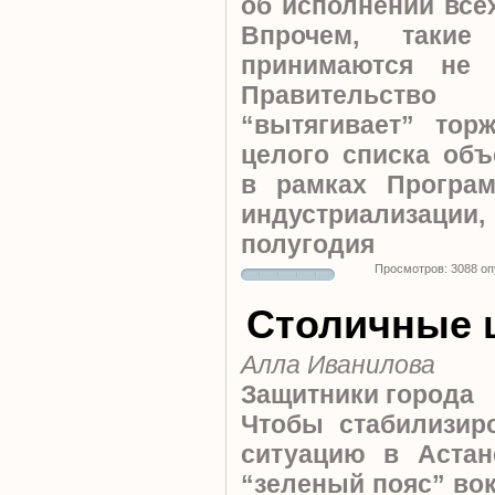
об исполнении всех
Впрочем, такие
принимаются не 
Правительств
“вытягивает” тор
целого списка объ
в рамках Програ
индустриализаци
полугодия
Просмотров: 3088 о
Столичные 
Алла Иванилова
Защитники города
Чтобы стабилизир
ситуацию в Астан
“зеленый пояс” вок