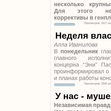
несколько крупн
Для этого нео
коррективы в генп
Просмотров: 2417 о
Неделя вла
Алла Иванилова
В
понедельник
глав
главного исполни
концерна “Эни” Па
проинформировал о 
и планах работы кон
Просмотров: 2505 о
У нас - муше
Независимая правд