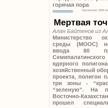
горячая пора
Просмотров: 3069 о
Мертвая точ
Алан Байтенов из 
Министерство о
среды (МООС) н
ввода 80 про
Семипалатинско
ядерного полигон
хозяйственный обо
проекта, полигон 
три зоны - “кра
“зеленую”. На 
Восточно-Казах
прошел специа