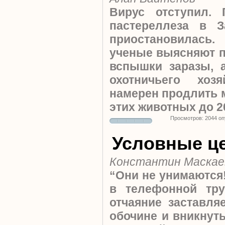
Вирус отступил. 
пастереллеза в З
приостановилась
ученые выясняют 
вспышки заразы, 
охотничьего хоз
намерен продлить 
этих животных до 2
Просмотров: 2044 о
Условные ц
Константин Маскае
“Они не унимаются!
в телефонной труб
отчаяние заставля
обочине и вникнуть