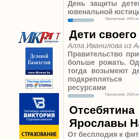
День защиты дет
ювенальной юстици
Просмотров: 2092 о
Дети своего
Алла Иванилова из 
Правительство при
больше рожать. О
тогда возымеют де
подкреплятьс
ресурсами
Просмотров: 2528 о
Oтсебятина
Ярославы Н
От бесплодия к фи