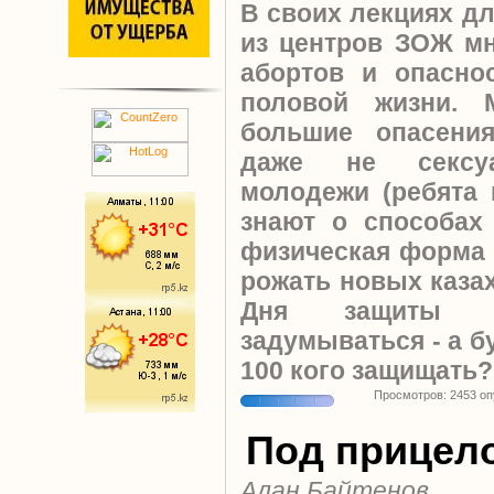
В своих лекциях д
из центров ЗОЖ мн
абортов и опасно
половой жизни. 
большие опасени
даже не сексуа
молодежи (ребята
знают о способах
физическая форма т
рожать новых казах
Дня защиты д
задумываться - а б
100 кого защищать?
Просмотров: 2453 о
Под прицел
Алан Байтенов