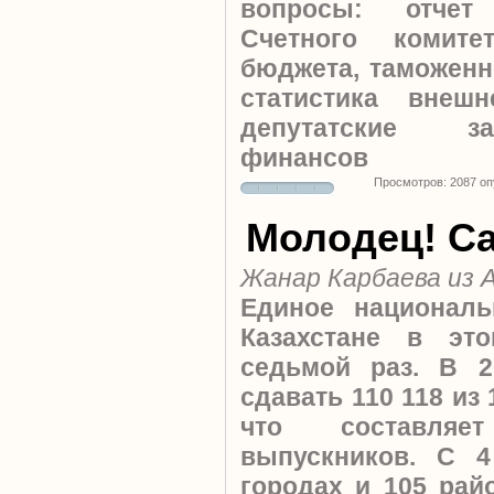
вопросы: отчет
Счетного комит
бюджета, таможенн
статистика внеш
депутатские з
финансов
Просмотров: 2087 о
Молодец! Са
Жанар Карбаева из
Единое националь
Казахстане в эт
седьмой раз. В 2
сдавать 110 118 из
что составляе
выпускников. С 
городах и 105 рай