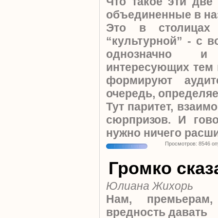
Что такое эти две
объединенные в на
Это в столицах
“культурной” - с 
однозначно и
интересующих тем 
формируют ауди
очередь, определяе
Тут паритет, взаим
сюрпризов. И гов
нужно ничего расш
Просмотров: 8546 о
Громко сказ
Юлиана Жихорь
Нам, премьерам
вредность давать