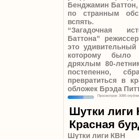
Бенджамин Баттон, 
по странным обст
вспять.
“Загадочная ис
Баттона” режиссе
это удивительный 
которому было 
дряхлым 80-летни
постепенно, сб
превратиться в к
обложек Брэда Пит
Просмотров: 3086 опубли
Шутки лиги 
Красная бур
Шутки лиги КВН