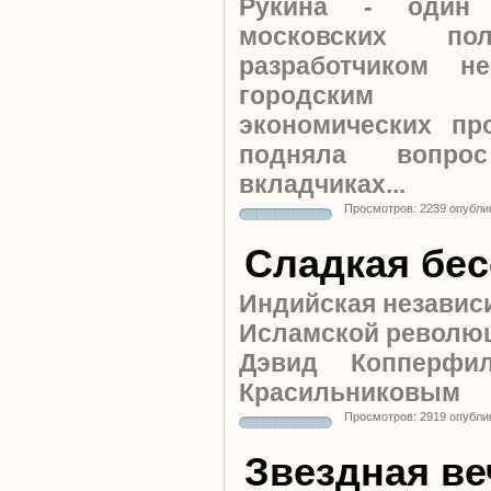
Рукина - один
московских пол
разработчиком н
городским п
экономических пр
подняла вопро
вкладчиках...
Просмотров: 2239 опубли
Сладкая бе
Индийская независ
Исламской революци
Дэвид Копперфи
Красильниковым
Просмотров: 2919 опубли
Звездная ве