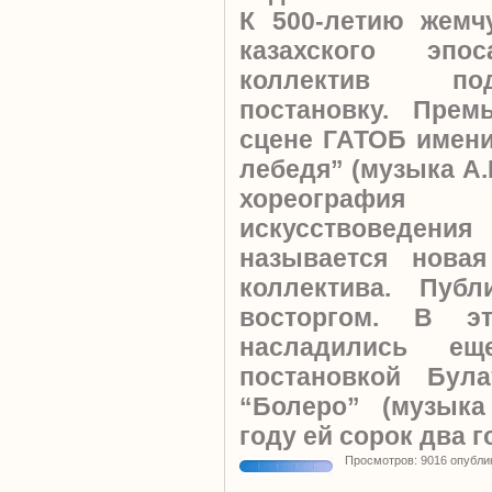
К 500-летию жемч
казахского эп
коллектив по
постановку. Прем
сцене ГАТОБ имени 
лебедя” (музыка А.
хореографи
искусствоведения
называется новая
коллектива. Пуб
восторгом. В э
насладились ещ
постановкой Була
“Болеро” (музыка
году ей сорок два го
Просмотров: 9016 опубли