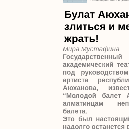
Булат Аюхан
злиться и м
жрать!
Мира Мустафина
Государственный
академический теа
под руководством
артиста республ
Аюханова, изве
“Молодой балет 
алматинцам неп
балета.
Это был настоящи
надолго останется 