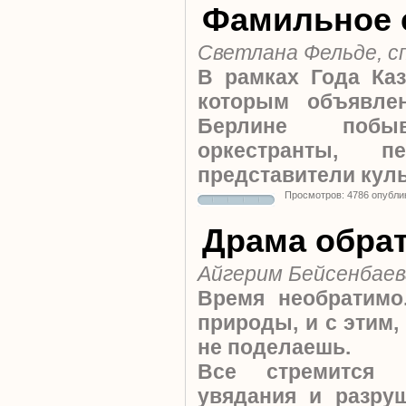
Фамильное 
Светлана Фельде, с
В рамках Года Каз
которым объявле
Берлине побыв
оркестранты, 
представители кул
Просмотров: 4786 опубли
Драма обра
Айгерим Бейсенбаев
Время необратимо
природы, и с этим,
не поделаешь.
Все стремится 
увядания и разру