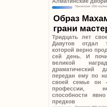
Алматинские двори
Просмотров: 2692 опубли
Образ Махам
грани масте
Тридцать лет сво
Давутов отдал т
которой верно про
сей день. И поч
великой нагр
драматический д
передан ему по на
своей семье он 
профессии, н
способности явн
предков
Просмотров: 3896 опубли