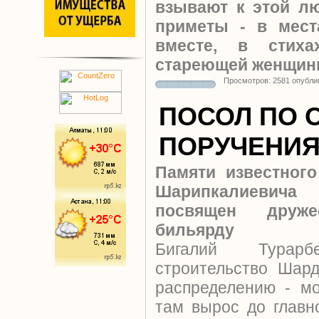
взывают к этой л
приметы - в мест
вместе, в стих
стареющей женщи
Просмотров: 2581 опубли
ПОСОЛ ПО
ПОРУЧЕНИ
Памяти известног
Шарипкалиевича
посвящен друж
бильярду
Бигалий Турар
строительство Шар
распределению - м
там вырос до главн