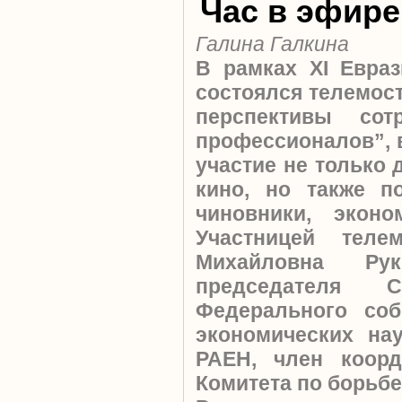
Час в эфире
Галина Галкина
В рамках ХI Евра
состоялся телемост
перспективы сот
профессионалов”, 
участие не только 
кино, но также по
чиновники, эконо
Участницей тел
Михайловна Ру
председателя С
Федерального со
экономических на
РАЕН, член коорд
Комитета по борьбе