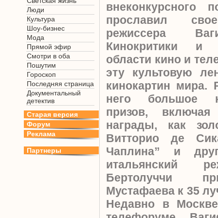
Светская жизнь
внеконкурсного п
Люди
прославил сво
Культура
Шоу-бизнес
режиссера Ваг
Мода
Кинокритики и 
Прямой эфир
Смотри в оба
области кино и те
Пошутим
эту культовую ле
Гороскоп
кинокартин мира. 
Последняя страница
Документальный
него большое к
детектив
призов, включая
Старая версия
награды, как зо
Форум
Реклама
Витторио де Сик
Чаплина” и дру
Партнеры
итальянский ре
Бертолуччи пр
Мустафаева к 35 л
Недавно в Москве
телефоруме Ваг