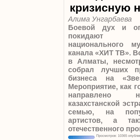
кризисную 
Алима Унгарбаева
Боевой дух и о
покидают ко
национального му
канала «ХИТ ТВ». В
в Алматы, несмот
собрал лучших п
бизнеса на «Зве
Мероприятие, как г
направлено н
казахстанской эст
семью, на попу
артистов, а та
отечественного пр
Просмотров: 10365 опубли