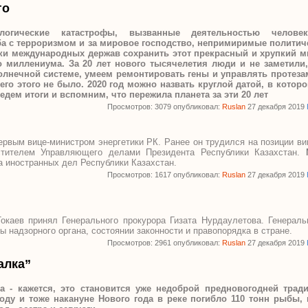
го
логические катастрофы, вызванные деятельностью человек
 с терроризмом и за мировое господство, непримиримые политиче
и международных держав сохранить этот прекрасный и хрупкий ми
го миллениума.
За 20 лет нового тысячелетия люди и не заметили,
лнечной системе, умеем ремонтировать гены и управлять протеза
его этого не было. 2020 год можно назвать круглой датой, в кото
ведем итоги и вспомним, что пережила планета за эти 20 лет
Просмотров: 3079 опубликовал:
Ruslan
27 декабря 2019
рвым вице-министром энергетики РК. Ранее он трудился на позиции ви
тителем Управляющего делами Президента Республики Казахстан.
 иностранных дел Республики Казахстан.
Просмотров: 1617 опубликовал:
Ruslan
27 декабря 2019
каев принял Генерального прокурора Гизата Нурдаулетова. Генерал
ты надзорного органа, состоянии законности и правопорядка в стране.
Просмотров: 2961 опубликовал:
Ruslan
27 декабря 2019
алка”
а - кажется, это становится уже недоброй предновогодней тради
оду и тоже накануне Нового года в реке погибло 110 тонн рыбы, 