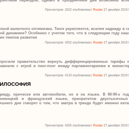
оприятным периодом, однако в праздничные дни возможны вся
Просмотров: 2022 опубликовал:
Ruslan
27 декабря 2019
олной валютного оптимизма. Тенге укрепляется, вселяя надежду в 
ной динамики? Особенно с учетом того, что в следующем году наш
ние темпов развития
Просмотров: 4252 опубликовал:
Ruslan
27 декабря 2019
просили правительство вернуть дифференцированные тарифы н
авнили с игрой в пинг-понг между парламентариями и министер
Просмотров: 4133 опубликовал:
Ruslan
27 декабря 2019
 ФИЛОСОФИЯ
ежду, прически или автомобили, но и на языки. В 80-90-х год
немецкий и французский языки, приоритетом двухтысячных
няшнего дня говорят о том, что завтра в тренде будет именно кит
Просмотров: 4255 опубликовал:
Ruslan
27 декабря 2019