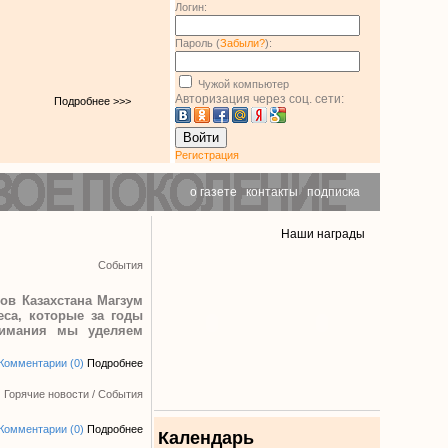
Логин:
Пароль (
Забыли?
):
Чужой компьютер
Авторизация через соц. сети:
Подробнее >>>
Войти
Регистрация
о газете
|
контакты
|
подписка
Наши награды
События
ов Казахстана Магзум
еса, которые за годы
нимания мы уделяем
Комментарии (0)
Подробнее
Горячие новости
/
События
Комментарии (0)
Подробнее
Календарь