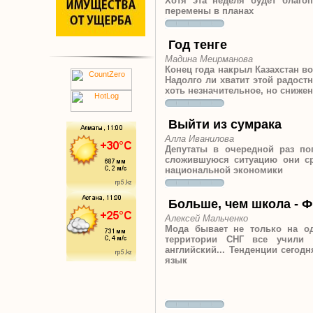
Хотя эта неделя будет благ
перемены в планах
Год тенге
Мадина Меирманова
Конец года накрыл Казахстан в
Надолго ли хватит этой радост
хоть незначительное, но сниже
Выйти из сумрака
Алла Иванилова
Депутаты в очередной раз по
сложившуюся ситуацию они ср
национальной экономики
Больше, чем школа -
Алексей Мальченко
Мода бывает не только на од
территории СНГ все учили 
английский... Тенденции сегод
язык