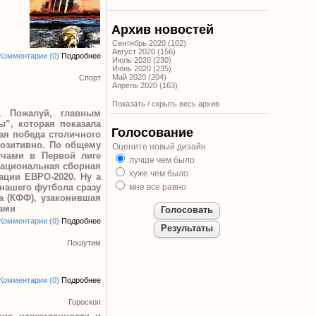
Архив новостей
Сентябрь 2020 (102)
Август 2020 (156)
Комментарии (0)
Подробнее
Июль 2020 (230)
Июнь 2020 (235)
Май 2020 (204)
Спорт
Апрель 2020 (163)
Показать / скрыть весь архив
я.
Пожалуй, главным
ы”, которая показала
Голосование
ая победа столичного
позитивно. По общему
Оцените новый дизайн
тчами в Первой лиге
лучше чем было
ациональная сборная
хуже чем было
ации ЕВРО-2020. Ну а
нашего футбола сразу
мне все равно
а (КФФ), узаконившая
рами
Комментарии (0)
Подробнее
Пошутим
Комментарии (0)
Подробнее
Гороскоп