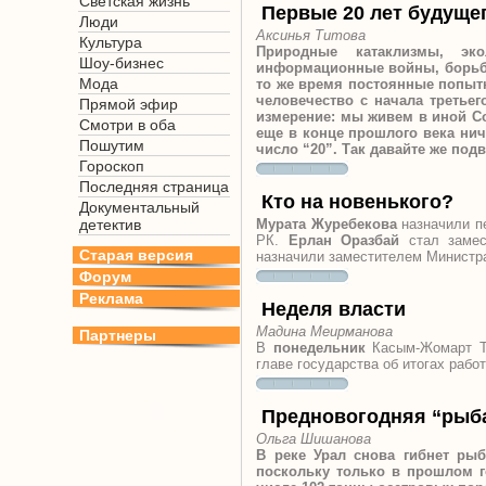
Светская жизнь
Первые 20 лет будуще
Люди
Аксинья Титова
Культура
Природные катаклизмы, эко
Шоу-бизнес
информационные войны, борьба
Мода
то же время постоянные попытк
человечество с начала третье
Прямой эфир
измерение: мы живем в иной Со
Смотри в оба
еще в конце прошлого века нич
Пошутим
число “20”. Так давайте же под
Гороскоп
Последняя страница
Кто на новенького?
Документальный
детектив
Мурата Журебекова
назначили пе
РК.
Ерлан Оразбай
стал замес
Старая версия
назначили заместителем Министра
Форум
Реклама
Неделя власти
Мадина Меирманова
Партнеры
В
понедельник
Касым-Жомарт То
главе государства об итогах рабо
Предновогодняя “рыб
Ольга Шишанова
В реке Урал снова гибнет рыб
поскольку только в прошлом г