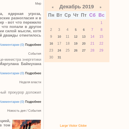
Мир
Декабрь 2019
«
»
а, ядерная угроза,
Пн
Вт
Ср
Чт
Пт
Сб
Вс
ские разногласия и в
р - вот что пережило
1
 что попали в другое
2
3
4
7
8
5
6
ми силой мысли, хотя
рой дважды отметилось
9
11
14
15
10
12
13
17
18
21
22
16
19
20
Комментарии (0)
Подробнее
23
25
28
29
24
26
27
События
30
31
це-министра энергетики
Маргулана Баймухана
Комментарии (0)
Подробнее
Неделя власти
ьный прокурор доложил
Комментарии (0)
Подробнее
Новость дня
/
События
цией,
в том
Large Visitor Globe