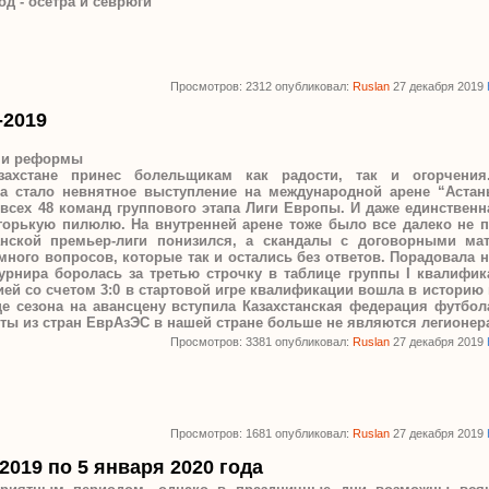
д - осетра и севрюги
Просмотров: 2312 опубликовал:
Ruslan
27 декабря 2019
-2019
ы и реформы
захстане принес болельщикам как радости, так и огорчени
а стало невнятное выступление на международной арене “Астан
всех 48 команд группового этапа Лиги Европы. И даже единственн
 горькую пилюлю.
На внутренней арене тоже было все далеко не 
анской премьер-лиги понизился, а скандалы с договорными ма
ного вопросов, которые так и остались без ответов.
Порадовала н
турнира боролась за третью строчку в таблице группы I квалифик
й со счетом 3:0 в стартовой игре квалификации вошла в историю 
це сезона на авансцену вступила Казахстанская федерация футбол
ты из стран ЕврАзЭС в нашей стране больше не являются легионе
Просмотров: 3381 опубликовал:
Ruslan
27 декабря 2019
Просмотров: 1681 опубликовал:
Ruslan
27 декабря 2019
2019 по 5 января 2020 года