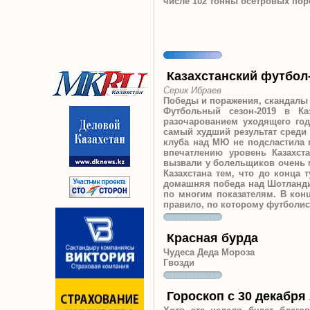
числе 102 тонны осетровых поро
Казахстанский футбол
Серик Ибраев
Победы и поражения, скандал
Футбольный сезон-2019 в Ка
разочарованием уходящего год
самый худший результат среди 
клуба над МЮ не подсластила
впечатлению уровень Казахст
вызвали у болельщиков очень м
Казахстана тем, что до конца 
домашняя победа над Шотландие
по многим показателям.
В кон
правило, по которому футболис
Красная бурда
Чудеса Деда Мороза
Гвозди
Гороскоп с 30 декабря 