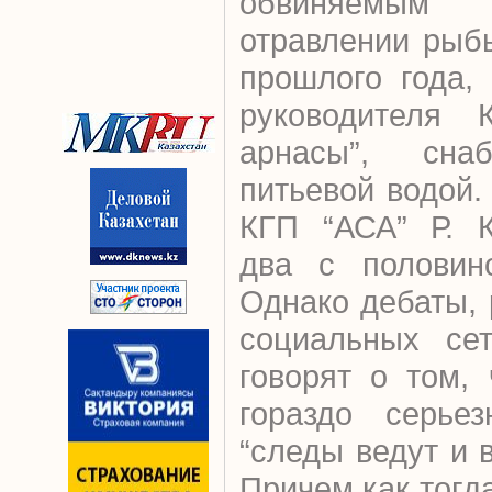
обвиняемым
отравлении рыб
прошлого года,
руководителя 
арнасы”, сна
питьевой водой
КГП “АСА” Р. К
два с половин
Однако дебаты,
социальных сет
говорят о том,
гораздо серьез
“следы ведут и 
Причем как тогд