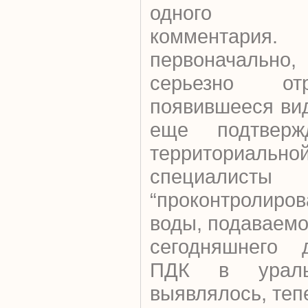
одного оф
коммента
первоначаль
серьезно от
появившееся вид
еще подтверж
территориальн
специалист
“проконтролир
воды, подаваемо
сегодняшнего 
ПДК в ураль
выявлялось, теп