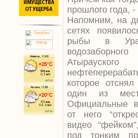
прошлого года, - 
Напомним, на д
сетях появилос
рыбы в Ура
водозаборно
Атырауского
нефтеперерабат
которое отснял
один из мест
Официальные в
от него “откре
видео “фейком”
под тонким пр