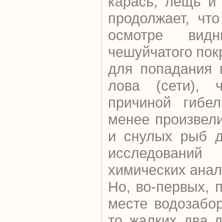
карась, лещь и
продолжает, чт
осмотре видн
чешуйчатого пок
для попадания 
лова (сети), 
причиной гибе
менее произвел
и снулых рыб д
исследований
химических анал
Но, во-первых,
месте водозабо
то жалких два д