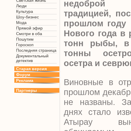
Светская жизнь
недоброй пр
Люди
традицией, пос
Культура
Шоу-бизнес
прошлом году 
Мода
Прямой эфир
Нового года в 
Смотри в оба
Пошутим
тонн рыбы, в
Гороскоп
Последняя страница
тонны осетр
Документальный
детектив
осетра и севрю
Старая версия
Форум
Виновные в отр
Реклама
прошлом декабре
Партнеры
не названы. За
днях стало изв
Атырау вын