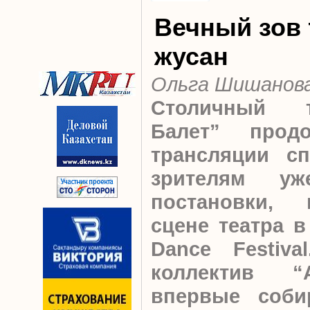
Вечный зов
жусан
Ольга Шишанов
Столичный т
Балет” продо
трансляции сп
зрителям уж
постановки,
сцене театра в
Dance Festiva
коллектив “
впервые собир