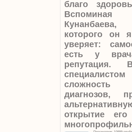
благо здоровь
Вспоминая
Кунанбаева,
которого он я
уверяет: само
есть у врач
репутация.
специалисто
сложность
диагнозов, пр
альтернативн
открытие его
многопрофильн
Просмотров: 10889 опуб