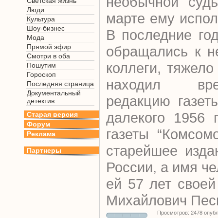
необычной суд
Светская жизнь
Люди
марте ему испол
Культура
Шоу-бизнес
В последние го
Мода
Прямой эфир
обращались к н
Смотри в оба
коллеги, тяжело
Пошутим
Гороскоп
находил вр
Последняя страница
Документальный
редакцию газет
детектив
далекого 1956 
Старая версия
Форум
газеты “Комсом
Реклама
старейшее изда
Партнеры
России, а имя ч
ей 57 лет своей
Михайлович Песко
Просмотров: 2478 опуб