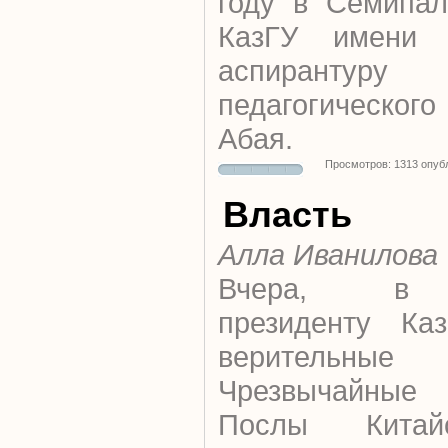
году в Семипал
КазГУ имени 
аспирантур
педагогическог
Абая.
Просмотров: 1313 опуб
Власть
Алла Иванилова
Вчера,
президенту Каз
верительн
Чрезвычайные
Послы Китай