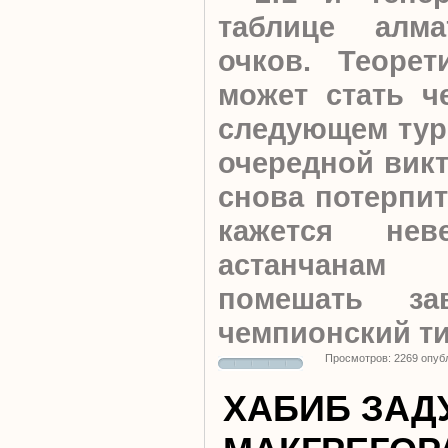
таблице алм
очков.
Теорет
может стать ч
следующем туре
очередной викт
снова потерпит
кажется нев
астанчанам 
помешать за
чемпионский ти
Просмотров: 2269 опуб
ХАБИБ ЗАД