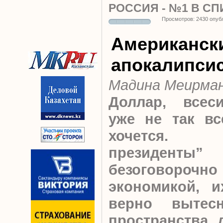
РОССИЯ - №1 В С
Просмотров: 2430 опуб
Американск
апокалипси
Мадина Меирма
Доллар, всес
уже не так вс
хочется. “
президен
безоговорочно
экономикой, и
верно вытес
пространства 