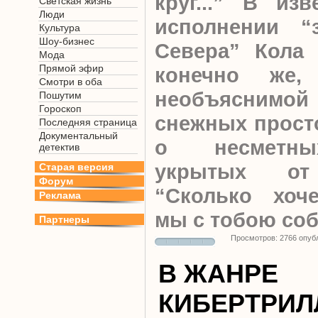
круг...” В из
Светская жизнь
Люди
исполнении “з
Культура
Шоу-бизнес
Севера” Кола 
Мода
Прямой эфир
конечно же
Смотри в оба
необъяснимой 
Пошутим
Гороскоп
снежных просто
Последняя страница
Документальный
о несметных
детектив
укрытых от 
Старая версия
Форум
“Сколько хоч
Реклама
мы с тобою соб
Партнеры
Просмотров: 2766 опуб
В ЖАНРЕ
КИБЕРТРИЛ