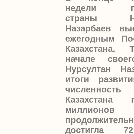
недели пр
страны Ну
Назарбаев вы
ежегодным По
Казахстана. 
начале своег
Нурсултан На
итоги развити
численност
Казахстана 
миллионо
продолжител
достигла 7