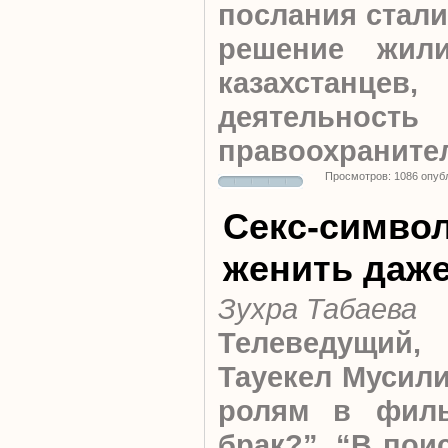
послания стали
решение жил
казахстанцев,
деятельность
правоохраните
Просмотров: 1086 опуб
Секс-символ
женить даже
Зухра Табаева
Телеведущий,
Тауекел Мусили
ролям в филь
брак?”, “В пои