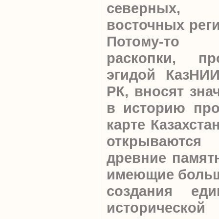
северных,
восточных реги
Потому-то ар
раскопки, п
эгидой КазНИ
РК, вносят зна
в историю про
карте Казахста
открываются
древние памятн
имеющие больш
создания еди
историческ