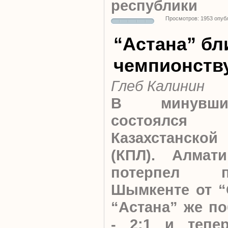
республики
Просмотров: 1953 опуб
“Астана” бл
чемпионств
Глеб Калинин
В минувши
состоялс
Казахстанско
(КПЛ). Алмати
потерпел 
Шымкенте от “О
“Астана” же по
- 2:1 и тепе