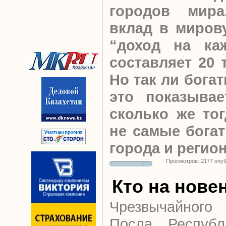
городов мир
вклад в миров
“доход на ка
составляет 20 
Но так ли бога
это показывае
сколько же то
не самые богат
города и регио
Просмотров: 2177 опу
Кто на нове
Чрезвычайного
Посла Республ