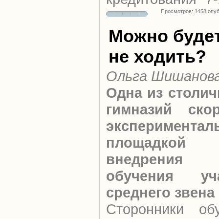
Просмотров: 1458 опу
Можно будет
не ходить?
Ольга Шишанов
Одна из столи
гимназий ско
экспериментал
площадк
внедрения д
обучения у
среднего звена
Сторонники об