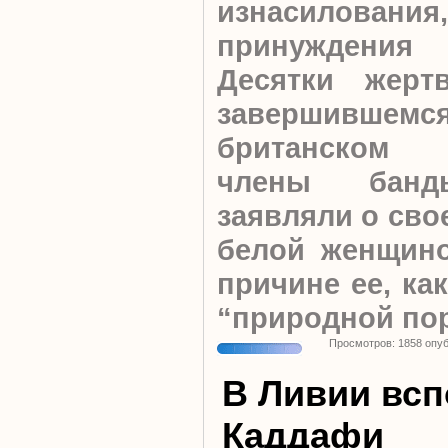
изнасиловани
принуждения 
Десятки жерт
завершивше
британском 
члены банд
заявляли о сво
белой женщино
причине ее, ка
“природной по
Просмотров: 1858 опу
В Ливии вс
Каддафи