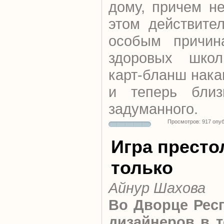
дому, причем не
этом действите
особым причин
здоровых школ
карт-бланш нака
и теперь близ
задуманного.
Просмотров: 917 опу
Игра престо
только
Айнур Шахова
Во Дворце Рес
дизайнеров в т