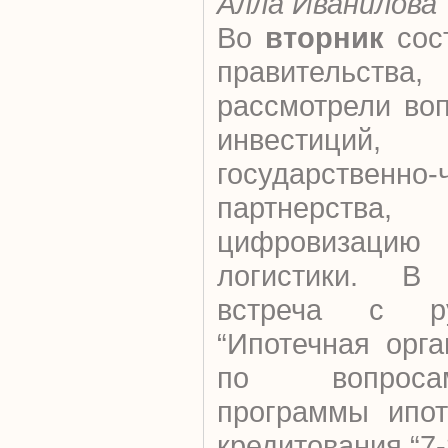
Алла Иванилова
Во
вторник
сост
правительст
рассмотрели во
инвестици
государственно-
партнерст
цифровизаци
логистики.
В 
встреча с р
“Ипотечная орга
по вопроса
программы ипот
кредитования “7-