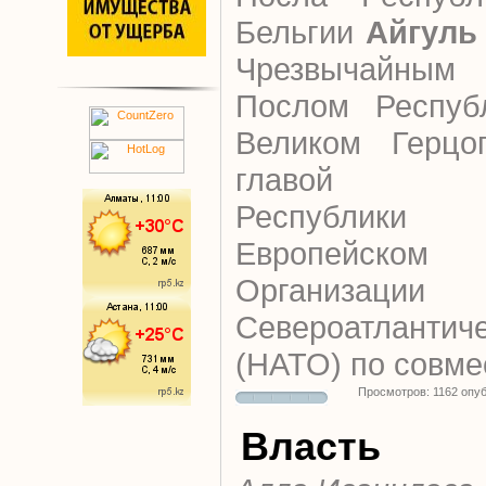
Бельгии
Айгуль
Чрезвычайным
Послом Респуб
Великом Герцог
главой пред
Республики 
Европейск
Организации
Североатланти
(НАТО) по совме
Просмотров: 1162 опу
Власть