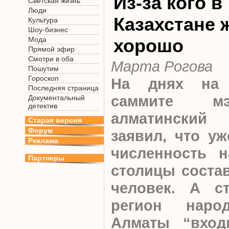
Из-за кого в
Светская жизнь
Люди
Казахстане 
Культура
Шоу-бизнес
Мода
хорошо
Прямой эфир
Смотри в оба
Марта Рогова
Пошутим
Гороскоп
На днях на 
Последняя страница
саммите м
Документальный
детектив
алматинский 
Старая версия
Форум
заявил, что уж
Реклама
численность 
Партнеры
столицы соста
человек. А с
регион наро
Алматы “вход