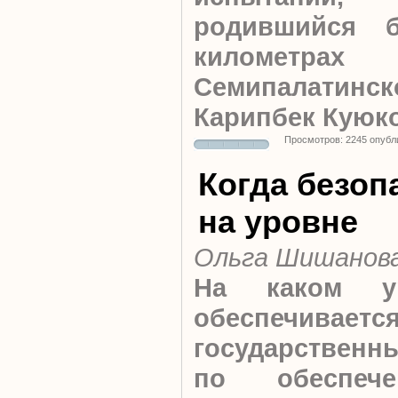
родившийся 
киломе
Семипалатинск
Карипбек Куюк
Просмотров: 2245 опубл
Когда безоп
на уровне
Ольга Шишанов
На каком у
обеспечиваетс
государствен
по обеспеч