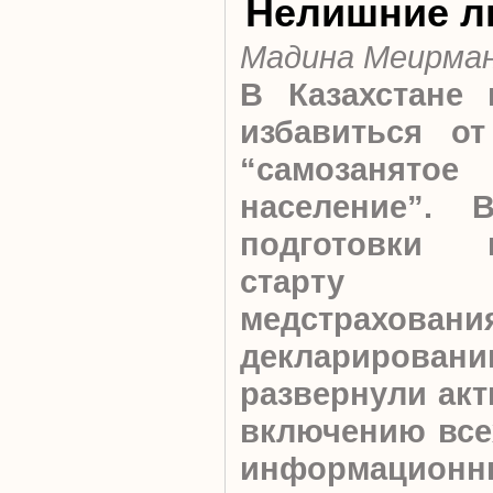
Нелишние 
Мадина Меирма
В Казахстане 
избавиться от
“самозанятое
население”. 
подготовки 
старту об
медстрахован
деклариров
развернули акт
включению всех
информационны