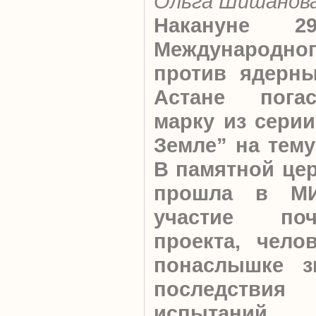
Ольга Шишанов
Накануне 2
Международног
против ядерны
Астане пога
марку из серии
Земле” на тему
В памятной цер
прошла в МИ
участие по
проекта, чело
понаслышке зн
последств
испытаний