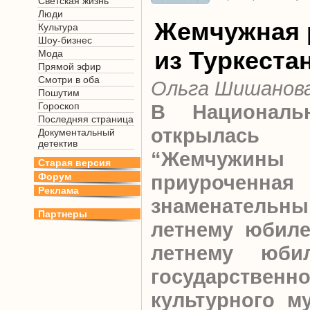
Светская жизнь
Люди
Жемчужная 
Культура
Шоу-бизнес
из Туркеста
Мода
Прямой эфир
Смотри в оба
Ольга Шишанов
Пошутим
Гороскоп
В Националь
Последняя страница
открылас
Документальный
детектив
“Жемчужины 
Старая версия
Форум
приурочен
Реклама
знаменательн
Партнеры
летнему юбиле
летнему юби
государствен
культурного му