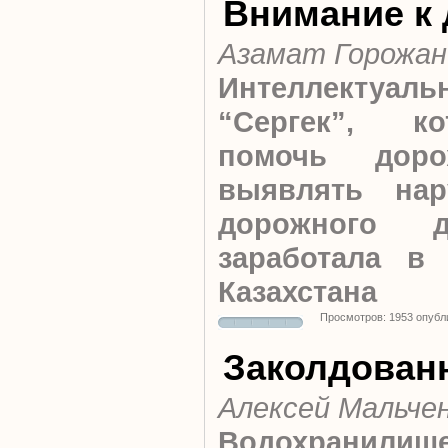
Внимание к
Азамат Горожан
Интеллектуа
“Сергек”, к
помочь доро
выявлять нар
дорожного д
заработала в
Казахстана
Просмотров: 1953 опубл
Заколдован
Алексей Мальче
Водохранил