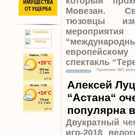
который прох
Мовезан. С
тюзовцы изм
меропр
“международн
европейск
спектакль “Тер
Просмотров: 3857 опубл
Алексей Луц
“Астана“ оч
популярна в
Двукратный че
игр-2018 вело