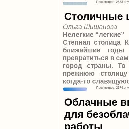
Просмотров: 2683 оп
Столичные 
Ольга Шишанова
Нелегкие “легкие”
Степная столица К
ближайшие годы 
превратиться в са
город страны. То
прежнюю столицу
когда-то славящуюс
Просмотров: 2374 оп
Облачные в
для безобл
работы