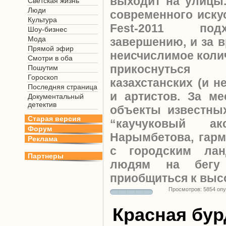
выходит на улицы
Светская жизнь
Люди
современного искус
Культура
Fest-2011 по
Шоу-бизнес
Мода
завершению, и за 
Прямой эфир
неисчислимое коли
Смотри в оба
прикоснуться
Пошутим
Гороскоп
казахстанских (и н
Последняя страница
и артистов. За м
Документальный
детектив
объекты известных
Старая версия
“каучуковый ак
Форум
Нарымбетова, гар
Реклама
с городским лан
Партнеры
людям на бегу
приобщиться к выс
Просмотров: 5854 оп
Красная бур