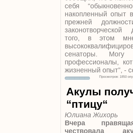
себя “обыкновенн
накопленный опыт в
прежней должно
законотворческой 
того, в этом м
высококвалифици
сенаторы. Могу
профессионалы, ко
жизненный опыт”, - 
Просмотров: 1850 оп
Акулы полу
“птицу“
Юлиана Жихорь
Вчера правяща
чествовала ак