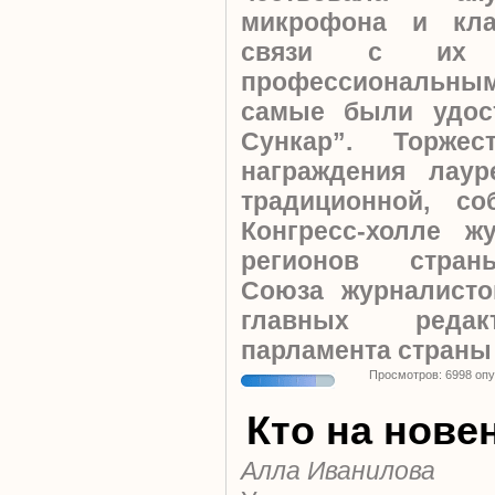
микрофона и кл
связи с их 
профессиональным
самые были удос
Сункар”. Торжес
награждения лаур
традиционной, с
Конгресс-холле ж
регионов стран
Союза журналисто
главных редакт
парламента страны
Просмотров: 6998 оп
Кто на нове
Алла Иванилова