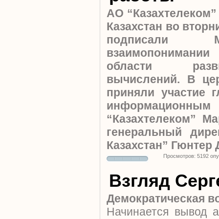
АО “Казахтелеком” 
Казахстан во вторни
подписали 
взаимопонимании 
области разв
вычислений. В це
приняли участие 
информационным
“Казахтелеком” М
генеральный дире
Казахстан” Гюнтер 
Просмотров: 5192 оп
Взгляд Серг
Демократическая в
Начинается вывод а