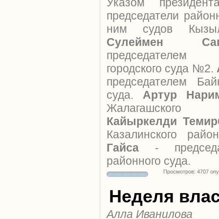
Указом президен
председатели район
ним судов Кызыл
Сулеймен Сага
председателем 
городского суда №2.
председателем Байк
суда.
Артур Нари
Жалагашского 
Кайыркелди Темир
Казалинского райо
Гайса
- председа
районного суда.
Просмотров: 4707 оп
Неделя вла
Алла Иванилова