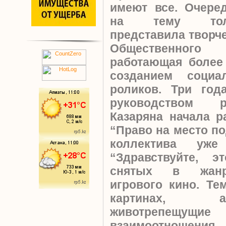
имеют все. Очере
на тему толер
представила творче
Общественного
работающая более
созданием соци
роликов. Три год
руководством р
Казаряна начала р
“Право на место по
коллектива уж
“Здравствуйте, 
снятых в жанре
игрового кино. Те
картинах, 
животрепещущ
взаимоотноше