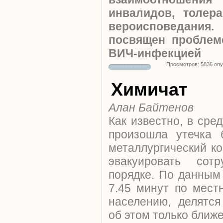
инвалидов, толер
вероисповедания
посвящен проблем
ВИЧ-инфекцией
Просмотров: 5836 оп
Химичат
Алан Байтенов
Как известно, в сре
произошла утечка 
металлургический к
эвакуировать сот
порядке. По данным
7.45 минут по мест
населению, делятс
об этом только ближе