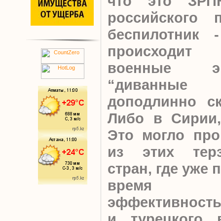
что это ЗРПК
российского п
беспилотник -
происходит 
военные э
“диванные
доподлинно ск
Либо в Сирии,
Это могло про
из этих тер
стран, где уже
время п
эффективность
и турецкого 