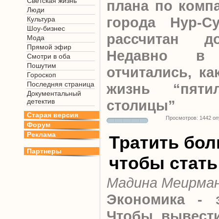
Светская жизнь
плана по компа
Люди
города Нур-Су
Культура
Шоу-бизнес
рассчитан д
Мода
Прямой эфир
Недавно в п
Смотри в оба
Пошутим
отчитались, ка
Гороскоп
Последняя страница
жизнь “пятил
Документальный
детектив
столицы”
Старая версия
Просмотров: 1442 о
Форум
Реклама
Тратить бол
Партнеры
чтобы стать
Мадина Меирма
Экономика - з
Чтобы вывести