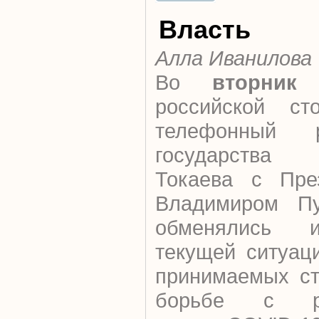
Власть
Алла Иванилова
Во
вторник
п
российской ст
телефонный р
государства 
Токаева с Пре
Владимиром Пу
обменялись 
текущей ситуац
принимаемых ст
борьбе с рас