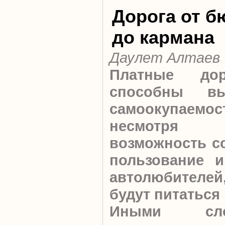
Дорога от б
до кармана
Даулет Алтаев
Платные до
способны в
самоокупае
несмот
возможность со
пользование 
автолюбителей
будут питаться
Иными сло