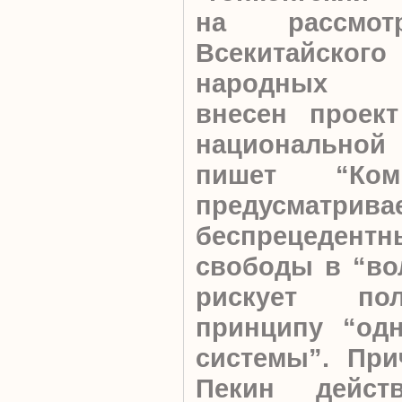
на рассмот
Всекитайск
народных пр
внесен проек
национальной 
пишет “Ком
предусматрива
беспрецедентн
свободы в “во
рискует по
принципу “одн
системы”. При
Пекин дейст