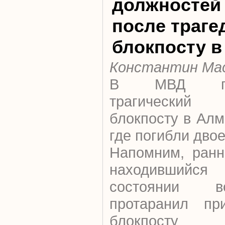
должностей 
после траге
блокпосту 
Константин Ма
В МВД проа
трагический
блокпосту в Алм
где погибли дво
Напомним, ранн
находившийс
состоянии 
протаранил пр
блокпосту 