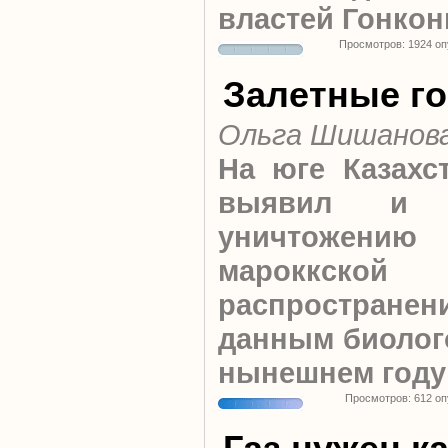
властей Гонкон
Просмотров: 1924 о
Залетные го
Ольга Шишанов
На юге Казахс
выявил и 
уничтожению 
мароккско
распространен
данным биолого
нынешнем году
Просмотров: 612 о