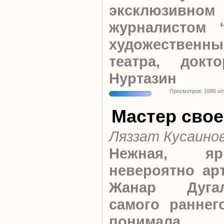
эксклюзивно
журналистом 
художественны
театра, док
Нуртазин
Просмотров: 1686 о
Мастер свое
Ляззат Кусаино
Нежная, я
невероятно ар
Жанар Дуг
самого раннег
понимала,