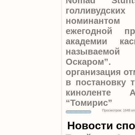
Nomad Stunts
голливудских 
номинанто
ежегодной п
академии кас
называемой 
Оскаром”. М
организация от
в постановку 
киноленте А
“Томирис”
Просмотров: 1648 о
Новости спо