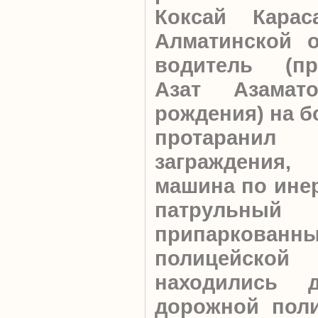
Коксай Карас
Алматинской о
водитель (пр
Азат Азамат
рождения) на б
протарани
заграждения
машина по инер
патрульный
припаркован
полицейс
находились д
дорожной поли