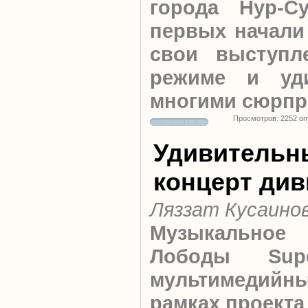
города Нур-С
первых начали
свои выступл
режиме и уди
многими сюрпр
Просмотров: 2252 о
Удивительн
концерт ди
Ляззат Кусаино
Музыкальное
Лободы Supe
мультимедийны
рамках проект