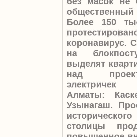
без масок не 
общественны
Более 150 ты
протести
коронавирус.
С
на блокпост
выделят кварти
над проек
электричек
Алматы: Каск
Узынагаш. Про
историческог
столицы прод
повышенное вн