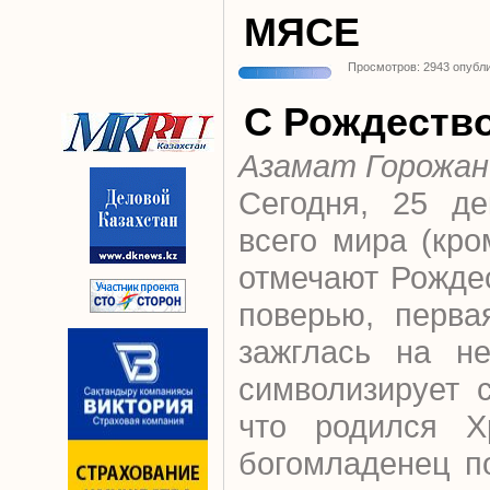
МЯСЕ
Просмотров: 2943 опубл
С Рождеств
Азамат Горожан
Сегодня, 25 де
всего мира (кр
отмечают Рожде
поверью, перва
зажглась на не
символизирует 
что родился Хр
богомладенец п