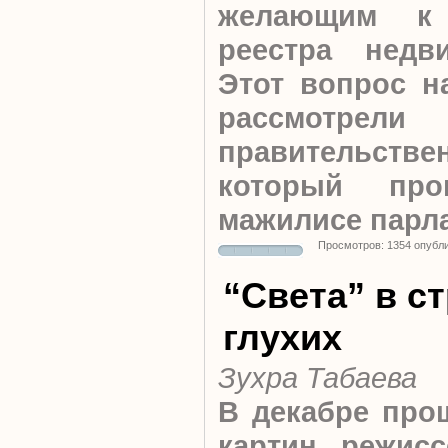
желающим к
реестра недви
Этот вопрос н
рассмо
правительст
который пр
мажилисе парл
Просмотров: 1354 опубл
“Света” в с
глухих
Зухра Табаева
В декабре про
картин режисс