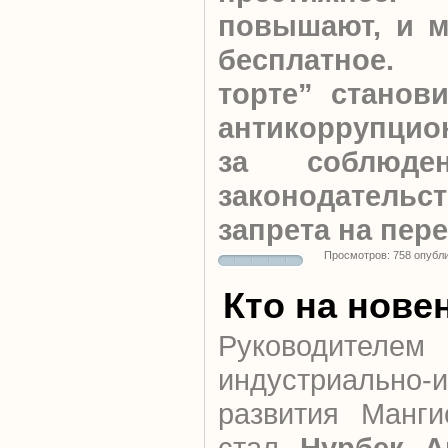
повышают, и м
бесплатное.
торте” станови
антикоррупцио
за соблюден
законодательс
запрета на пер
Просмотров: 758 опубл
Кто на нове
Руководител
индустриально-
развития Манги
стал
Нурбек А