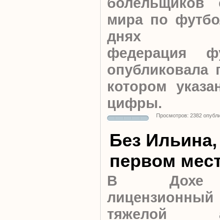
болельщиков 
мира по футбо
днях Меж
федерация ф
опубликовала п
котором указ
цифры.
Просмотров: 2382 опубл
Без Ильина,
первом мес
В Дохе з
лицензионн
тяжелой 