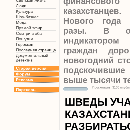
финансового
Светская жизнь
Люди
казахстанцев
Культура
Шоу-бизнес
Нового года 
Мода
Прямой эфир
разы. В оч
Смотри в оба
индикаторо
Пошутим
Гороскоп
граждан доро
Последняя страница
Документальный
новогодний сто
детектив
подскочивши
Старая версия
Форум
выше тысячи т
Реклама
Просмотров: 3163 опубл
Партнеры
ШВЕДЫ УЧА
КАЗАХСТАН
РАЗБИРАТЬ