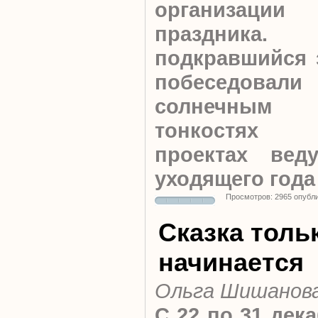
организации 
праздника.
подкравшийся 
побеседов
солнечным 
тонкостях 
проектах вед
уходящего года
Просмотров: 2965 опубл
Сказка толь
начинается
Ольга Шишанов
С 22 по 31 дек