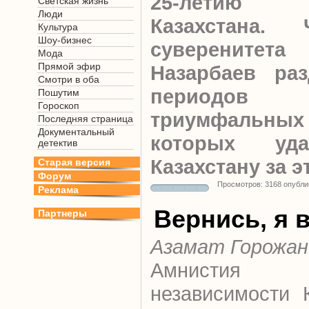
25-летию н
Светская жизнь
Люди
Казахстана. 
Культура
Шоу-бизнес
суверените
Мода
Прямой эфир
Назарбаев ра
Смотри в оба
периодо
Пошутим
Гороскоп
триумфальн
Последняя страница
Документальный
которых уда
детектив
Казахстану за э
Старая версия
Форум
Просмотров: 3168 опубли
Реклама
Вернись, я 
Партнеры
Азамат Горожан
Амнистия 
независимости 