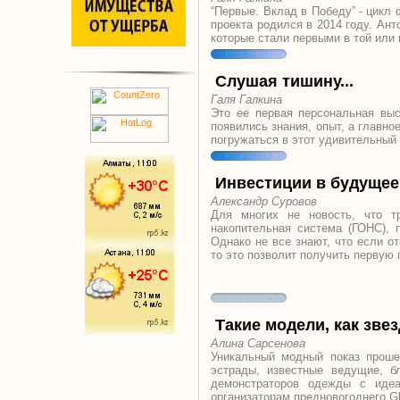
“Первые. Вклад в Победу” - цикл
проекта родился в 2014 году. Ан
которые стали первыми в той или
Слушая тишину...
Галя Галкина
Это ее первая персональная выс
появились знания, опыт, а главн
погружаться в этот удивительный 
Инвестиции в будущее
Александр Суровов
Для многих не новость, что т
накопительная система (ГОНС), 
Однако не все знают, что если о
то это позволит получить первую 
Такие модели, как зве
Алина Сарсенова
Уникальный модный показ прош
эстрады, известные ведущие, б
демонстраторов одежды с иде
организаторам предновогоднего Gl