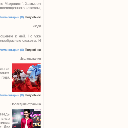
ане Мадениет”. Замысел
 посвященного казахам,
Комментарии (0)
Подробнее
Люди
ношение к ней. Но уже
азнообразные сюжеты. И
Комментарии (0)
Подробнее
Исследования
льная
вания.
 года,
Комментарии (0)
Подробнее
Последняя страница
везды
альных
ришла
t. Два