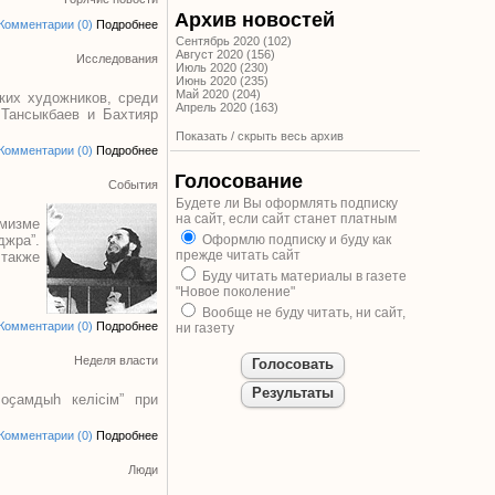
Архив новостей
Комментарии (0)
Подробнее
Сентябрь 2020 (102)
Август 2020 (156)
Исследования
Июль 2020 (230)
Июнь 2020 (235)
Май 2020 (204)
ких художников, среди
Апрель 2020 (163)
 Тансыкбаев и Бахтияр
Показать / скрыть весь архив
Комментарии (0)
Подробнее
Голосование
События
Будете ли Вы оформлять подписку
на сайт, если сайт станет платным
мизме
джра”.
Оформлю подписку и буду как
прежде читать сайт
 также
Буду читать материалы в газете
"Новое поколение"
Вообще не буду читать, ни сайт,
Комментарии (0)
Подробнее
ни газету
Неделя власти
оҫамдыһ келiсiм” при
Комментарии (0)
Подробнее
Люди