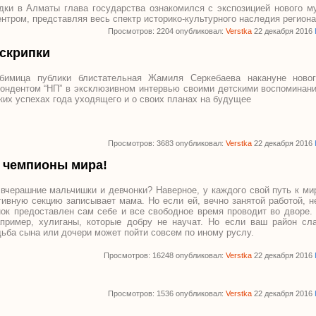
дки в Алматы глава государства ознакомился с экспозицией нового му
нтром, представляя весь спектр историко-культурного наследия региона
Просмотров: 2204 опубликовал:
Verstka
22 декабря 2016
 скрипки
юбимица публики блистательная Жамиля Серкебаева накануне новог
пондентом “НП” в эксклюзивном интервью своими детскими воспоминан
ких успехах года уходящего и о своих планах на будущее
Просмотров: 3683 опубликовал:
Verstka
22 декабря 2016
в чемпионы мира!
вчерашние мальчишки и девчонки? Наверное, у каждого свой путь к м
ивную секцию записывает мама. Но если ей, вечно занятой работой, н
нок предоставлен сам себе и все свободное время проводит во дворе.
апример, хулиганы, которые добру не научат. Но если ваш район сл
ьба сына или дочери может пойти совсем по иному руслу.
Просмотров: 16248 опубликовал:
Verstka
22 декабря 2016
Просмотров: 1536 опубликовал:
Verstka
22 декабря 2016