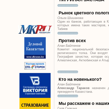
Рынок цветного полот
Ольга Шишанова
Один из банков, работающих в К
которых имена таких мастеров,
Табиев
Против всех
Алан Байтенов
Комитет национальной безопа
религиозного толка. Они входят
География зачистки, которая о
Алматинская, Актюбинская и Атыр
Кто на новенького?
Алан Байтенов
Александр Тараков
назначен ди
президенте Казахстана.
Мы расскажем о наших
Галя Галкина