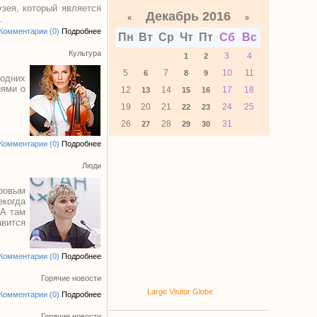
зея, который является
Декабрь 2016
.
«
»
Комментарии (0)
Подробнее
Пн
Вт
Ср
Чт
Пт
Сб
Вс
Культура
3
4
1
2
5
7
10
11
6
8
9
одних
иями о
12
14
17
18
13
15
16
19
20
21
24
25
22
23
26
28
31
27
29
30
Комментарии (0)
Подробнее
Люди
ировым
екогда
 А там
авится
Комментарии (0)
Подробнее
Горячие новости
Large Visitor Globe
Комментарии (0)
Подробнее
Горячие новости