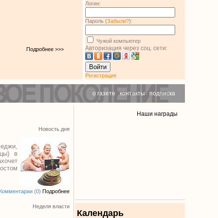
Логин:
Пароль (
Забыли?
):
Чужой компьютер
Авторизация через соц. сети:
Подробнее >>>
Войти
Регистрация
о газете
|
контакты
|
подписка
Наши награды
Новость дня
еджи,
цы) в
ахочет
ростом
Комментарии (0)
Подробнее
Неделя власти
Календарь