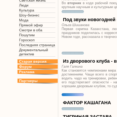
Светская жизнь
Во
вторник
в ходе рабочей поез
Люди
крупным научным и культурным це
Культура
Шоу-бизнес
Под звуки новогодней
Мода
Прямой эфир
Ольга Шишанова
Первая скрипка Казахстана, л
Смотри в оба
праздников поделилась с коррес
Пошутим
Новом годе, рассказала о творчес
Гороскоп
Последняя страница
Документальный
детектив
Из дворового клуба - 
Старая версия
Форум
Галя Галкина
Как становятся чемпионами мира 
Реклама
достижениям. Чаще всего в спорт
водить чадо на тренировки, ребе
Партнеры
его подстерегают опасности - н
хорошим дворовым клубом, то суд
ФАКТОР КАШАГАНА
ТИГРИНАЯ ЗАСТАВА