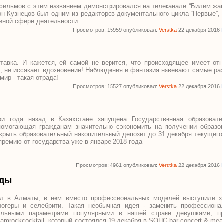
 фильмов с этим названием демонстрировался на телеканале “Билим ж
тон Кузнецов был одним из редакторов документального цикла “Первые”,
 иной сфере деятельности.
Просмотров: 15959 опубликовал:
Verstka
22 декабря 2016
тавка. И кажется, ей самой не верится, что происходящее имеет от
ое, не иссякает вдохновение! Наблюдения и фантазия навевают самые р
мир - такая отрада!
Просмотров: 15527 опубликовал:
Verstka
22 декабря 2016
ри года назад в Казахстане запущена Государственная образовате
помогающая гражданам значительно сэкономить на получении образо
ткрыть образовательный накопительный депозит до 31 декабря текущего
премию от государства уже в январе 2018 года
Просмотров: 4961 опубликовал:
Verstka
22 декабря 2016
зды
ел в Алматы, в нем вместо профессиональных моделей выступили з
логеры и селебрити. Такая необычная идея - заменить профессион
альными параметрами популярными в нашей стране девушками, п
amrockcocktail, который состоялся 19 декабря в SOHO bar-concert & mea