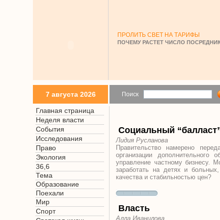
ПРОЛИТЬ СВЕТ НА ТАРИФЫ
ПОЧЕМУ РАСТЕТ ЧИСЛО ПОСРЕДНИК
7 августа 2026
Поиск
Главная страница
Неделя власти
События
Социальный “балласт
Исследования
Лидия Русланова
Право
Правительство намерено перед
организации дополнительного о
Экология
управление частному бизнесу. Мо
36,6
заработать на детях и больных
Тема
качества и стабильностью цен?
Образование
Поехали
Мир
Власть
Спорт
Алла Иванилова