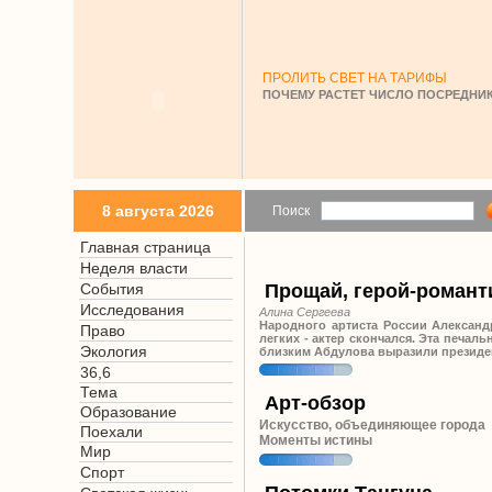
ПРОЛИТЬ СВЕТ НА ТАРИФЫ
ПОЧЕМУ РАСТЕТ ЧИСЛО ПОСРЕДНИК
8 августа 2026
Поиск
Главная страница
Неделя власти
События
Прощай, герой-романт
Исследования
Алина Cергеева
Народного артиста России Александ
Право
легких - актер скончался. Эта печа
Экология
близким Абдулова выразили президен
36,6
Тема
Арт-обзор
Образование
Искусство, объединяющее города
Поехали
Моменты истины
Мир
Спорт