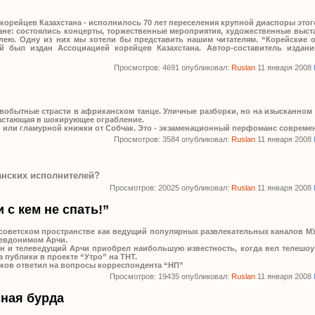
орейцев Казахстана - исполнилось 70 лет переселения крупной диаспоры этого
ане: состоялись концерты, торжественные мероприятия, художественные выст
ею. Одну из них мы хотели бы представить нашим читателям. “Корейские о
ый был издан Ассоциацией корейцев Казахстана. Автор-составитель издан
Просмотров: 4691 опубликовал:
Ruslan
11 января 2008
обытные страсти в африканском танце. Уличные разборки, но на изысканном
астающая в шокирующее ограбление.
о или гламурной книжки от Собчак. Это - экзаменационный перфоманс совреме
Просмотров: 3584 опубликовал:
Ruslan
11 января 2008
анских исполнителей?
Просмотров: 20025 опубликовал:
Ruslan
11 января 2008
и с кем не спать!”
тсоветском пространстве как ведущий популярных развлекательных каналов МУ
севдонимом Арчи.
н и телеведущий Арчи приобрел наибольшую известность, когда вел телешоу
 публики в проекте “Утро” на ТНТ.
ков ответил на вопросы корреспондента “НП”
Просмотров: 19435 опубликовал:
Ruslan
11 января 2008
сная бурда