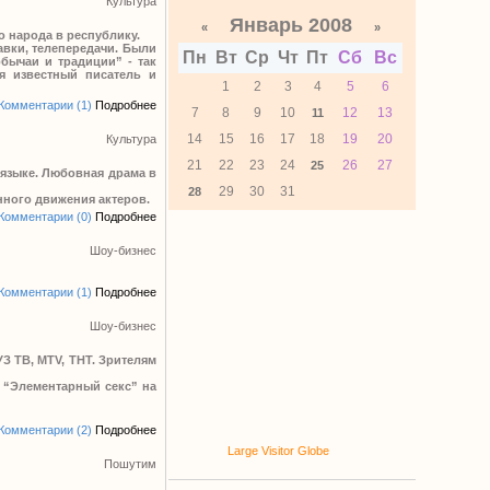
Культура
Январь 2008
«
»
 народа в республику.
авки, телепередачи. Были
Пн
Вт
Ср
Чт
Пт
Сб
Вс
бычаи и традиции” - так
ия известный писатель и
1
2
3
4
5
6
Комментарии (1)
Подробнее
7
8
9
10
12
13
11
14
15
16
17
18
19
20
Культура
21
22
23
24
26
27
25
 языке. Любовная драма в
29
30
31
28
нного движения актеров.
Комментарии (0)
Подробнее
Шоу-бизнес
Комментарии (1)
Подробнее
Шоу-бизнес
З ТВ, MTV, ТНТ. Зрителям
 “Элементарный секс” на
Комментарии (2)
Подробнее
Large Visitor Globe
Пошутим