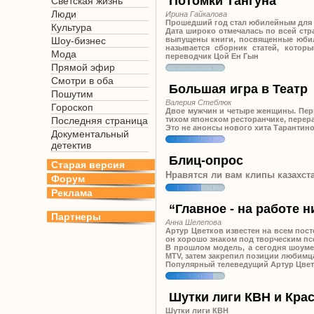
Потомки Тангуна
Светская жизнь
Люди
Ирина Гайкалова
Прошедший год стал юбилейным для к
Культура
Дата широко отмечалась по всей стр
Шоу-бизнес
выпущены книги, посвященные юбил
называется сборник статей, котор
Мода
переводчик Цой Ен Гын
Прямой эфир
Смотри в оба
Большая игра в Театр
Пошутим
Валерия Стеблюк
Гороскоп
Двое мужчин и четыре женщины. Перв
Последняя страница
тихом японском ресторанчике, перер
Это не анонсы нового хита Тарантин
Документальный
детектив
Блиц-опрос
Старая версия
Нравятся ли вам клипы казахст
Форум
Реклама
“Главное - на работе н
Партнеры
Анна Шелепова
Артур Цветков известен на всем пос
он хорошо знаком под творческим п
В прошлом модель, а сегодня шоуме
MTV, затем закрепил позиции любимца
Популярный телеведущий Артур Цвет
Шутки лиги КВН и Кра
Шутки лиги КВН