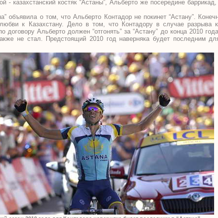
й - казахстанский костяк “Астаны”, Альберто же посередине баррикад, 
на” объявила о том, что Альберто Контадор не покинет “Астану”. Конеч
 любви к Казахстану. Дело в том, что Контадору в случае разрыва 
о договору Альберто должен “отгонять” за “Астану” до конца 2010 год
акже не стал. Предстоящий 2010 год наверняка будет последним дл