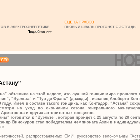
СЦЕНА НРАВОВ
ОВ В ЭЛЕКТРОЭНЕРГЕТИКЕ
ПЬЯНЬ И ШВАЛЬ ПРОГОНЯТ С ЭСТРАДЫ
Подробнее >>>
Астану”
на” объявила на этой неделе, что лучший гонщик мира прошлого г
алия”, “Вуэльта” и “Тур де Франс” (дважды) - испанец Альберто Кон
 году. Имея в составе такого гонщика, как Контадор, “Астана” сохр
смотря на уход по окончании сезона генерального менеджер
 Армстронга и других авторитетных гонщиков.
ны” готовится к “Вуэльте”, которая пройдет с 29 августа по 20 сент
андр Винокуров стал победителем чемпионата Азии в индивидуаль
ке
неточностей, распространяемых СМИ, руководство велокоманды “Аста