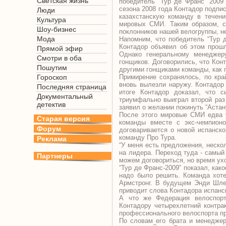
Светская жизнь
победитель “Тур де Франс” 2009
сезона 2008 года Контадор подпи
Люди
казахстанскую команду в течени
Культура
мировых СМИ. Таким образом, са
Шоу-бизнес
поклонников нашей велогруппы, не
Мода
Напомним, что победитель “Тур 
Контадор объявил об этом прошл
Прямой эфир
Однако генеральному менеджер
Смотри в оба
гонщиков. Договорились, что Конт
Пошутим
другими гонщиками команды, как г
Гороскоп
Примирение сохранялось, по кра
вновь вылезли наружу. Контадор
Последняя страница
итоге Контадор доказал, что с
Документальный
триумфально выиграл второй раз
детектив
заявил о желании покинуть “Астан
После этого мировые СМИ едва у
Старая версия
команды вместе с экс-чемпион
Форум
договаривается о новой испанск
команду Про Тура.
Реклама
“У меня есть предложения, нескол
на лидера. Переход туда - самый
Партнеры
можем договориться, но время ух
“Тур де Франс-2009” показал, ка
надо было решить. Команда хоте
Армстронг. В будущем Энди Шлек
приводит слова Контадора испанс
А что же Федерация велоспорта
Контадору четырехлетний контра
профессионального велоспорта пр
По словам его брата и менеджер