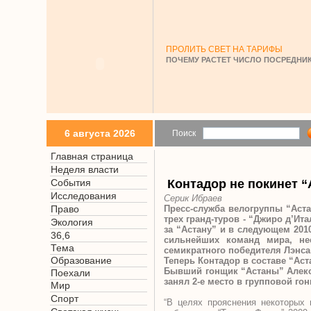
ПРОЛИТЬ СВЕТ НА ТАРИФЫ
ПОЧЕМУ РАСТЕТ ЧИСЛО ПОСРЕДНИК
6 августа 2026
Поиск
Главная страница
Неделя власти
События
Контадор не покинет “
Исследования
Серик Ибраев
Право
Пресс-служба велогруппы “Аста
трех гранд-туров - “Джиро д’Ит
Экология
за “Астану” и в следующем 2010
36,6
сильнейших команд мира, не
Тема
семикратного победителя Лэнса
Образование
Теперь Контадор в составе “Аста
Бывший гонщик “Астаны” Алекс
Поехали
занял 2-е место в групповой гон
Мир
Спорт
“В целях прояснения некоторых 