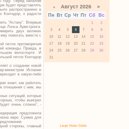
0 году. Перед началом
щик будет представлять
Август 2026 »
«
было распространено в
о Контадор, к радости
Пн
Вт
Ср
Чт
Пт
Сб
Вс
ить “Астану”. Впервые
1
2
нца Лэнса Армстронга.
3
4
5
6
7
8
9
имирить двух великих
 ему помогать вместе с
10
11
12
13
14
15
16
17
18
19
20
21
22
23
ой петли противоречия
ей команды. Правда, в
24
25
26
27
28
29
30
ольшом велоспорте. И
ольшой петли Контадор
31
ляет о создании новой
ер-министром Испании
ереходит в какую-либо
ая знает, как работать
ие отношения с ним, мы
жных ситуаций, которые
хорошо, чтобы выиграл
удет очень сложно”, -
федерация предложила
лиона евро. Сумма для
предложения.
дной стороны, главный
Large Visitor Globe