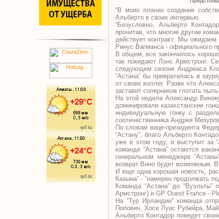
Предстоящ
“В моих планах создание собств
Альберто в своих интервью.
“Безусловно, Альберто Контад
прочитав, что многие другие кома
действует контракт. Мы ожидаем 
Ринус Вагманса - официального п
В общем, все закончилось хорошо.
так покидают Лэнс Армстронг, Се
следующем сезоне Андреаса Клод
“Астана” бы превратилась в заур
от своих коллег. Разве что Алекс
заставит соперников глотать пыль
На этой неделе Александр Виноку
доминировали казахстанские гонщ
индивидуальную гонку с раздел
соотечественника Андрея Мизуров
По словам вице-президента Федер
“Астану”, благо Альберто Контад
уже в этом году, и выступит за 
команде “Астана” остаются вакан
генеральном менеджере “Астаны”
возврат Вино будет возможным. 
И еще одна хорошая новость, рас
Казына” - “намерен продолжать по
Команда “Астана” до “Вуэльты” п
Армстронг) и GP Ouest France - Pl
На “Тур Ирландии” команда отп
Попович, Хосе Луис Рубейра, Ма
Альберто Контадор поведет своих