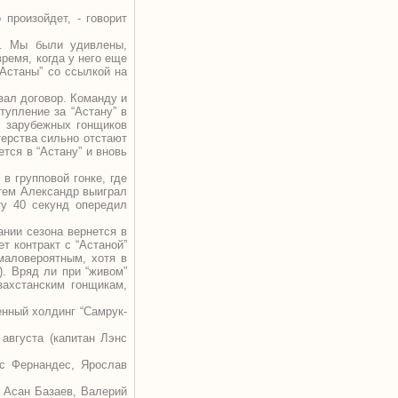
произойдет, - говорит
н. Мы были удивлены,
ремя, когда у него еще
“Астаны” со ссылкой на
вал договор. Команду и
тупление за “Астану” в
х зарубежных гонщиков
терства сильно отстают
тся в “Астану” и вновь
в групповой гонке, где
атем Александр выиграл
ту 40 секунд опередил
ании сезона вернется в
т контракт с “Астаной”
 маловероятным, хотя в
). Вряд ли при “живом”
захстанским гонщикам,
енный холдинг “Самрук-
 августа (капитан Лэнс
ус Фернандес, Ярослав
т Асан Базаев, Валерий