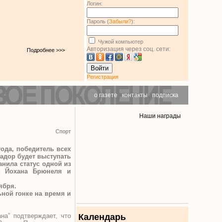
Логин:
Пароль (
Забыли?
):
Чужой компьютер
Авторизация через соц. сети:
Подробнее >>>
Войти
Регистрация
о газете
|
контакты
|
подписка
Наши награды
Спорт
ода, победитель всех
тадор будет выступать
анила статус одной из
а Йохана Брюнеля и
ября.
ной гонке на время и
на” подтверждает, что
Календарь