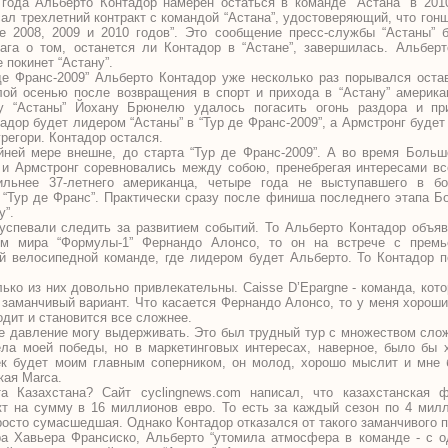
 года Альберто Контадор намерен остаться в команде “Астана” в 201
сал трехлетний контракт с командой “Астана”, удостоверяющий, что гон
е 2008, 2009 и 2010 годов”. Это сообщение пресс-службы “Астаны” 
га о том, останется ли Контадор в “Астане”, завершилась. Альберт
 покинет “Астану”.
де Франс-2009” Альберто Контадор уже несколько раз порывался остав
ой осенью после возвращения в спорт и прихода в “Астану” америка
у “Астаны” Йохану Брюнелю удалось погасить огонь раздора и пр
адор будет лидером “Астаны” в “Тур де Франс-2009”, а Армстронг будет
регори. Контадор остался.
йней мере внешне, до старта “Тур де Франс-2009”. А во время Больш
 и Армстронг соревновались между собою, пренебрегая интересами вс
ильнее 37-летнего американца, четыре года не выступавшего в б
 “Тур де Франс”. Практически сразу после финиша последнего этапа Б
у”.
спевали следить за развитием событий. То Альберто Контадор объяв
ом мира “Формулы-1” Фернандо Алонсо, то он на встрече с премь
ой велосипедной команде, где лидером будет Альберто. То Контадор п
ько из них довольно привлекательны. Caisse D’Epargne - команда, котор
 заманчивый вариант. Что касается Фернандо Алонсо, то у меня хорош
одит и становится все сложнее.
кое давление могу выдерживать. Это был трудный тур с множеством сло
ла моей победы, но в маркетинговых интересах, наверное, было бы 
 будет моим главным соперником, он молод, хорошо мыслит и мне б
кая Marca.
 Казахстана? Сайт cyclingnews.com написал, что казахстанская 
кт на сумму в 16 миллионов евро. То есть за каждый сезон по 4 мил
осто сумасшедшая. Однако Контадор отказался от такого заманчивого 
а Хавьера Франсиско, Альберто “утомила атмосфера в команде - с о