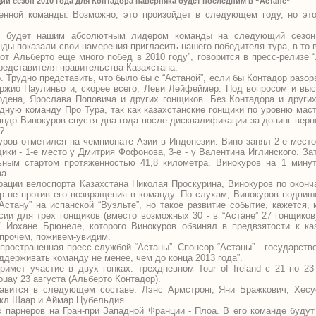
ий сезон 2010 года для Контадора наверняка будет последним в “Астане”
енной команды. Возможно, это произойдет в следующем году, но это 
ор будет нашим абсолютным лидером команды на следующий сезо
нды показали свои намерения пригласить нашего победителя тура, в то в
от Альберто еще много побед в 2010 году”, говорится в пресс-релизе 
редставителя правительства Казахстана.
 Трудно представить, что было бы с “Астаной”, если бы Контадор разор
ржио Паулиньо и, скорее всего, Леви Лейфеймер. Под вопросом и выс
ена, Ярослава Поповича и других гонщиков. Без Контадора и други
ядную команду Про Тура, так как казахстанские гонщики по уровню мас
андр Винокуров спустя два года после дисквалификации за допинг верне
?
ров отметился на чемпионате Азии в Индонезии. Вино занял 2-е место 
ики - 1-е место у Дмитрия Фофонова, 3-е - у Валентина Иглинского. З
ьным стартом протяженностью 41,8 километра. Винокуров на 1 мину
а.
ации велоспорта Казахстана Николая Проскурина, Винокуров по оконч
ор не против его возвращения в команду. По слухам, Винокуров подпише
“Астану” на испанской “Вуэльте”, но такое развитие событие, кажется,
сии для трех гонщиков (вместо возможных 30 - в “Астане” 27 гонщиков
 Йохане Брюнеле, которого Винокуров обвинял в предвзятости к ка
Впрочем, поживем-увидим.
пространенная пресс-службой “Астаны”. Спонсор “Астаны” - государств
ддерживать команду не менее, чем до конца 2013 года”.
римет участие в двух гонках: трехдневном Tour of Ireland с 21 по 23
ouay 23 августа (Альберто Контадор).
равится в следующем составе: Лэнс Армстронг, Яни Бражкович, Хес
йкл Шаар и Аймар Цубельдия.
 парнеров на Гран-при Западной Франции - Плоа. В его команде буду