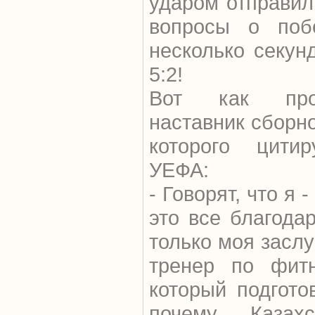
ударом отправил
вопросы о поб
несколько секун
5:2!
Вот как прок
наставник сборно
которого цити
УЕФА:
- Говорят, что я 
это все благода
только моя заслу
тренер по фитн
который подгото
почему Казах