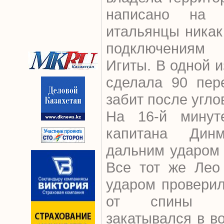
написано на v
итальянцы никак
подключениям 
Игиты. В одной и
сделала 90 пер
забит после угло
На 16-й минут
капитана Динм
дальним ударом о
Все тот же Лео
ударом проверил
от спины С
закатывался в во