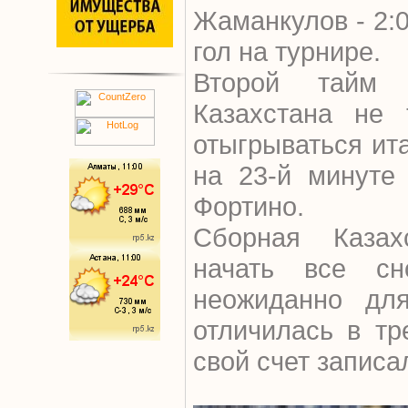
Жаманкулов - 2:0
гол на турнире.
Второй тайм 
Казахстана не 
отыгрываться ит
на 23-й минуте
Фортино.
Cборная Каза
начать все с
неожиданно дл
отличилась в тр
свой счет записа