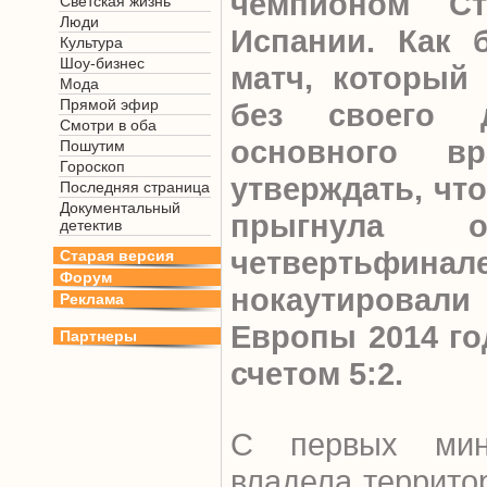
чемпионом Ст
Светская жизнь
Люди
Испании. Как 
Культура
Шоу-бизнес
матч, который
Мода
Прямой эфир
без своего д
Смотри в оба
основного в
Пошутим
Гороскоп
утверждать, чт
Последняя страница
Документальный
прыгнула 
детектив
четвертьфина
Старая версия
Форум
нокаутирова
Реклама
Европы 2014 го
Партнеры
счетом 5:2.
С первых мин
владела террит