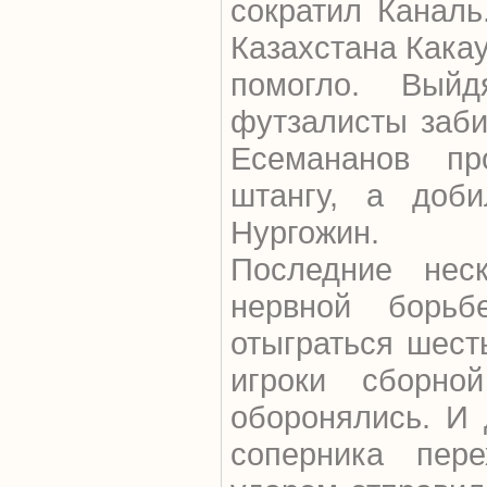
сократил Каналь
Казахстана Какау
помогло. Вый
футзалисты заби
Есемананов п
штангу, а доб
Нургожин.
Последние нес
нервной борьб
отыграться шест
игроки сборной
оборонялись. И 
соперника пер