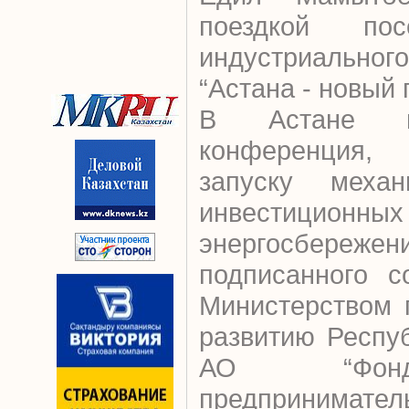
поездкой пос
индустриальног
“Астана - новый 
В Астане п
конференция
запуску механ
инвестиционных
энергосбережен
подписанного с
Министерством 
развитию Респу
АО “Фонд
предпринимате