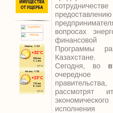
сотрудни
предоставлени
предпринимате
вопросах энерг
финансово
Программы р
Казахстане.
Сегодня, во
в
очередное
правительств
рассмотрят ит
экономическо
исполнения ре