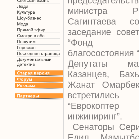
председатель
Светская жизнь
Люди
министра Р
Культура
Шоу-бизнес
Сагинтаева со
Мода
заседание сове
Прямой эфир
Смотри в оба
“Фонд нац
Пошутим
Гороскоп
благосостояния 
Последняя страница
Документальный
Депутаты ма
детектив
Казанцев, Бах
Старая версия
Форум
Жанат Омарбек
Реклама
встретились 
Партнеры
“Еврокопте
инжиниринг”.
Сенаторы Сери
Едил Мамытбе