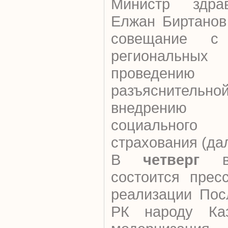
Министр здра
Елжан Биртанов
совещание с 
региональн
проведению и
разъяснитель
внедрению о
социального
страхования (да
В
четверг
в 
состоится прес
реализации Пос
РК народу Каз