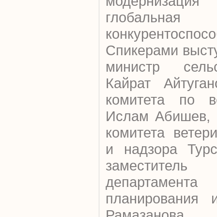
модернизаци
глобальная
конкурентоспосо
Спикерами выст
министр сельс
Кайрат Айтуган
комитета по в
Ислам Абишев, 
комитета ветер
и надзора Турс
заместител
департамента 
планирования 
Рамазанова.