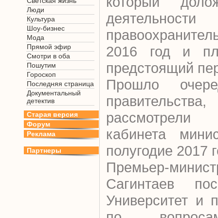
который доло
Светская жизнь
Люди
деятельности
Культура
Шоу-бизнес
правоохранител
Мода
Прямой эфир
2016 год и пл
Смотри в оба
предстоящий пе
Пошутим
Гороскоп
Прошло очере
Последняя страница
Документальный
правительств
детектив
рассмотрели
Старая версия
Форум
кабинета мини
Реклама
полугодие 2017 г
Партнеры
Премьер-минис
Сагинтаев пос
Университет и 
по вопроса