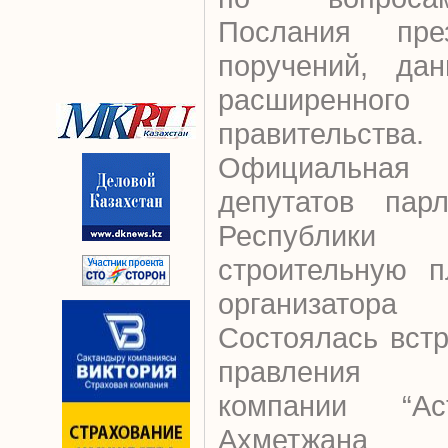
Послания пр
поручений, да
расширенно
правительства.
Официальна
депутатов пар
Республик
строительную 
организатор
Состоялась вст
правления 
компании “Аст
Ахметжана