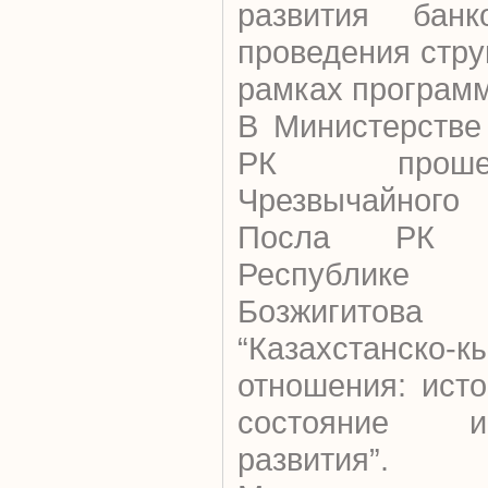
развития банко
проведения стр
рамках программ
В Министерстве
РК проше
Чрезвычайного
Посла РК в
Республик
Бозжигито
“Казахстанско-к
отношения: ист
состояние и
развития”.