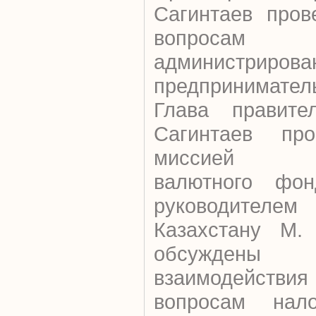
Сагинтаев пров
вопросам 
администр
предприниматель
Глава правите
Сагинтаев пр
миссией Ме
валютного фо
руководител
Казахстану М.
обсуждены 
взаимодейст
вопросам нало