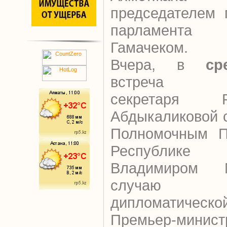
председателем 
парламента
Гамачеком.
Вчера, в
сре
встреча гос
секретаря 
Абдыкаликовой 
Полномочным П
Республик
Владимиром 
случаю з
дипломатической
Премьер-минис