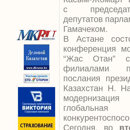
с председа
депутатов парл
Гамачеком.
В Астане состо
конференция мо
“Жас Отан” с
филиалами п
послания прези
Казахстан Н. Н
модернизаци
глобальная
конкурентоспосо
Сегодня, во
вт