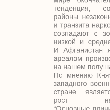
тенденция, со
районы незакон
и транзита нарк
совпадают с зо
низкой и средн
И Афганистан я
ареалом произв
на нашем полуш
По мнению Княз
западного военн
стране являет
рост наркоп
“Основные прич