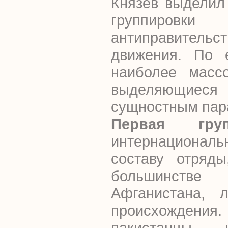
Князев выделил
группировки
антиправительст
движения. По 
наиболее масс
выделяющие
сущностным пар
Первая груп
интернационал
составу отряд
большинств
Афганистана, л
происхождени
пакистанцы, 