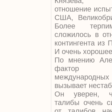
Князева, о
отношение испы
США, Великобри
Более терпи
сложилось в от
контингента из 
И очень хорошее 
По мнению Алек
фактор п
международных 
вызывает нестаб
Он уверен, ч
талибы очень с
от талибов нач