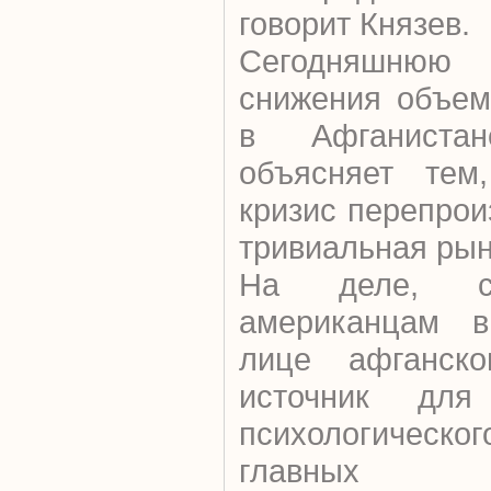
говорит Князев.
Сегодняшню
снижения объем
в Афганиста
объясняет тем
кризис перепрои
тривиальная рын
На деле, сч
американцам в
лице афганско
источник для
психологическ
главных гео