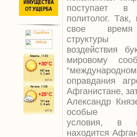
поступает в
политолог. Так,
свое время 
структуры ин
воздействия бу
мировому соо
“международном
оправдания агр
Афганистане, за
Александр Княз
особые инф
условия, в к
находится Афган