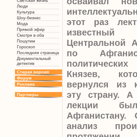
осваивал но
Светская жизнь
Люди
интеллектуаль
Культура
Шоу-бизнес
этот раз лек
Мода
Прямой эфир
известный 
Смотри в оба
Центральной А
Пошутим
Гороскоп
по Афганис
Последняя страница
Документальный
политических 
детектив
Князев, кот
Старая версия
Форум
вернулся из 
Реклама
эту страну. А
Партнеры
лекции был
Афганистану. 
анализ прои
протяжении п