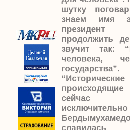
шутку поговар
знаем имя эт
президен
продолжить де
звучит так: “
человека, 
государства”.
“Историческ
происходящие 
сейчас с
исключител
Бердымухамедов
славилась