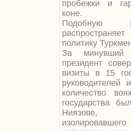
пробежки и га
коне.
Подобную э
распространя
политику Туркме
За минувший 
президент сове
визиты в 15 го
руководителей и
количество воя
государства бы
Ниязове,
изолировавш