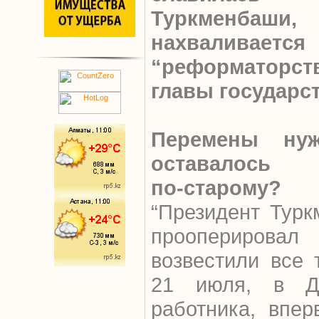
Туркменбаш
нахваливается
“реформаторс
главы государс
Перемены ну
оставалось
по-старому?
“Президент Турк
прооперирова
возвестили все 
21 июля, в Де
работника, впер