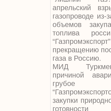
апрельский взр
газопроводе из-
объемов закупа
топлива росси
“Газпромэкспор
прекращению пос
газа в Россию.
МИД Туркмен
причиной авари
грубое 
“Газпромэкспорт
закупки природно
готовнос