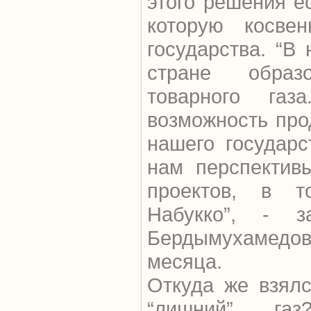
этого решения е
которую косвен
государства. “В
стране образ
товарного газ
возможность про
нашего государс
нам перспектив
проектов, в т
Набукко”, - з
Бердымухамедо
месяца.
Откуда же взялс
“лишний” га