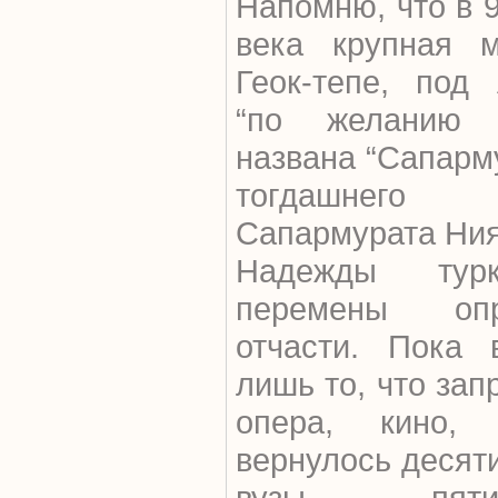
Напомню, что в 
века крупная м
Геок-тепе, под
“по желанию 
названа “Сапарм
тогдашнег
Сапармурата Ния
Надежды турк
перемены оп
отчасти. Пока 
лишь то, что за
опера, кино,
вернулось десят
вузы - пятил