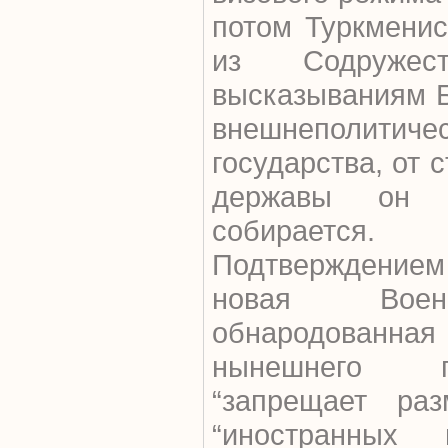
потом Туркменис
из Содруже
высказываниям 
внешнеполитич
государства, от 
державы он о
собирается.
Подтверждени
новая Воен
обнародова
нынешнего г
“запрещает ра
“иностранных