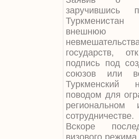
заручившись 
Туркмениста
внешнюю
невмешательст
государств, от
подпись под соз
союзов или во
Туркменский н
поводом для огр
региональном 
сотрудничестве.
Вскоре после
визового режима