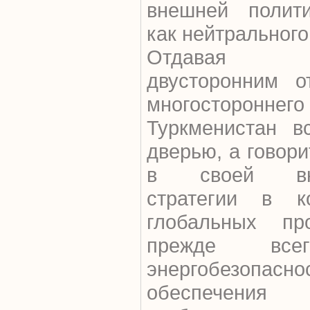
внешней полити
как нейтрального
Отдавая п
двусторонним о
многосторон
Туркменистан в
дверью, а говор
в своей внеш
стратегии в к
глобальных пр
прежде вс
энергобезопас
обеспечения