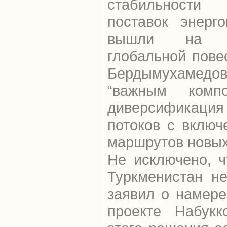
стабильности
поставок энерго
вышли на п
глобальной повес
Бердымухамедов
“важным компо
диверсификаци
потоков с включ
маршрутов новых 
Не исключено, ч
Туркменистан н
заявил о намере
проекте Набукк