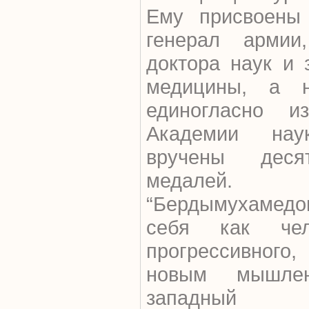
Ему присвоены
генерал армии
доктора наук и 
медицины, а 
единогласно и
Академии наук
вручены дес
медалей.
“Бердымухамед
себя как чело
прогрессивног
новым мышлен
западный ди