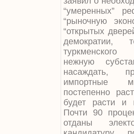
заявил о необхо
“умеренных” р
“рыночную экон
“открытых двере
демократии,
туркменского 
нежную субста
насаждать, п
импортные мо
постепенно раст
будет расти и 
Почти 90 проце
отданы элек
кандидатуру, 