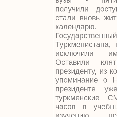
получили дост
стали вновь жит
календар
Государст
Туркменистана, 
исключили им
Оставили кля
президенту, из 
упоминание о Н
президенте уж
туркменские С
часов в учебн
изучению не