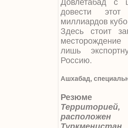
Довлетабад с 
довести это
миллиардов кубом
Здесь стоит за
месторождение 
лишь экспортн
Россию.
Ашхабад, специальн
Резюме
Территорие
расположен
Туркмениста