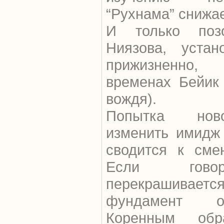
“Рухнама” снижае
И только позо
Ниязова, устан
прижизненно
временах Бейик 
вождя).
Попытка ново
изменить имидж
сводится к сме
Если говор
перекрашивает
фундамент о
Коренным об