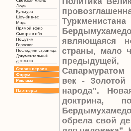
Политика Велик
Светская жизнь
Люди
провозглашен
Культура
Шоу-бизнес
Туркмениста
Мода
Прямой эфир
Бердымухамед
Смотри в оба
являющаяся н
Пошутим
Гороскоп
страны, мало ч
Последняя страница
Документальный
предыдущей
детектив
Сапармуратом
Старая версия
Форум
век - Золотой 
Реклама
народа”. Нова
Партнеры
доктрина, п
Бердымухаме
обрела свой де
для человека”. 