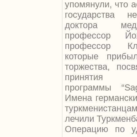
упомянули, что 
государства н
доктора мед
профессор Й
профессор Кл
которые прибы
торжества, пос
принятия го
программы “Sagl
Имена германски
туркменистан
лечили Туркменб
Операцию по у