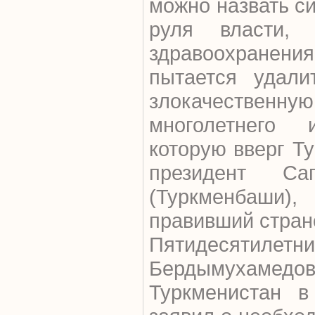
можно назвать с
руля власти, 
здравоохранени
пытается удали
злокачеств
многолетнего 
которую вверг Т
президент Са
(Туркменбаши
правивший страно
Пятидесятиле
Бердымухаме
Туркменистан в