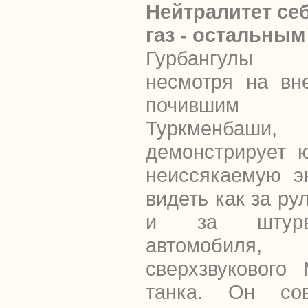
Нейтралитет себ
газ - остальным
Гурбангулы Б
несмотря на вн
почившим 
Туркменба
демонстрирует 
неиссякаемую э
видеть как за ру
и за штурва
автомобил
сверхзвукового
танка. Он сов