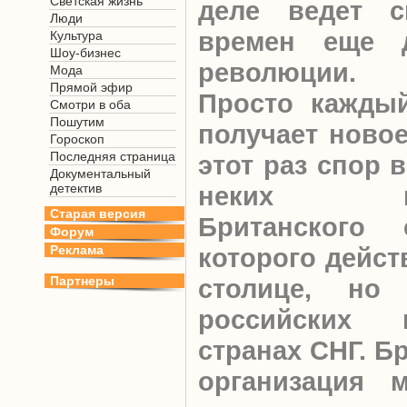
Светская жизнь
деле ведет с
Люди
времен еще д
Культура
Шоу-бизнес
революции.
Мода
Прямой эфир
Просто каждый
Смотри в оба
Пошутим
получает новое
Гороскоп
Последняя страница
этот раз спор 
Документальный
детектив
неких пра
Старая версия
Британского 
Форум
Реклама
которого дейст
Партнеры
столице, но
российских 
странах СНГ. Б
организация м