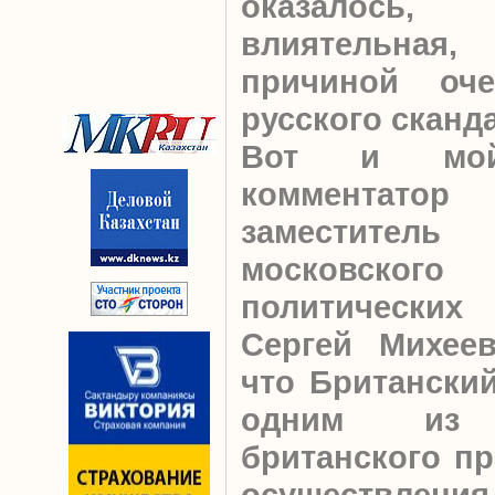
оказалось
влиятельна
причиной оче
русского сканд
Вот и мой
комментато
заместител
московск
политически
Сергей Михеев
что Британский
одним из и
британского пр
осуществл