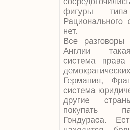
сосредоточили
фигуры типа 
Рационального 
нет.
Все разговоры 
Англии така
система права 
демократическ
Германия, Фра
система юридиче
другие стра
покупать па
Гондураса. Ес
находится бол