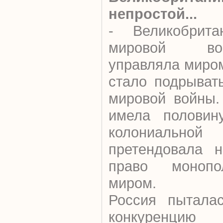
непростой...
- Великобрит
мировой во
управляла миро
стало подрыват
мировой войны.
имела половин
колониальн
претендовала н
право монопо
миром.
Россия пыталас
конкуренцию