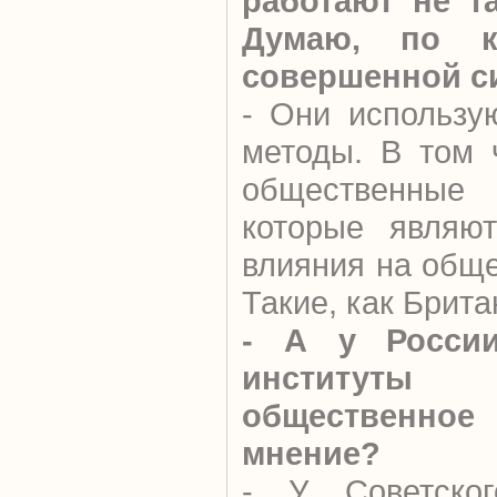
работают не та
Думаю, по ка
совершенной с
- Они использу
методы. В том 
общественные
которые являют
влияния на общ
Такие, как Брита
- А у России
институты
общественн
мнение?
- У Советско