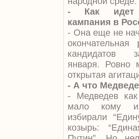
народной среде.
- Как идет 
кампания в Рос
- Она еще не на
окончательная 
кандидатов з
января. Ровно 
открытая агитац
- А что Медвед
- Медведев как
мало кому из
избирали “Един
козырь: “Един
Путин”. Но нел