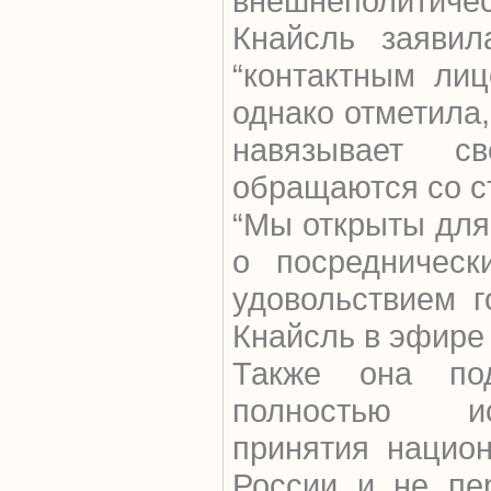
внешнеполитичес
Кнайсль заявил
“контактным лиц
однако отметила,
навязывает с
обращаются со с
“Мы открыты для 
о посредническ
удовольствием г
Кнайсль в эфире
Также она под
полностью ис
принятия нацио
России и не пе