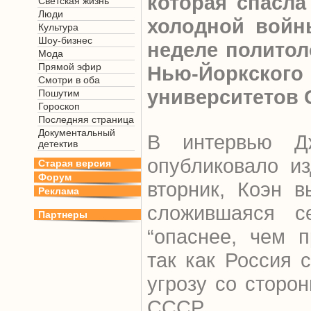
которая спасл
Светская жизнь
Люди
холодной войн
Культура
Шоу-бизнес
неделе политол
Мода
Прямой эфир
Нью-Йоркско
Смотри в оба
университетов 
Пошутим
Гороскоп
Последняя страница
Документальный
В интервью Дж
детектив
опубликовало и
Старая версия
Форум
вторник, Коэн в
Реклама
сложившаяся с
Партнеры
“опаснее, чем 
так как Россия
угрозу со сторо
СССР.