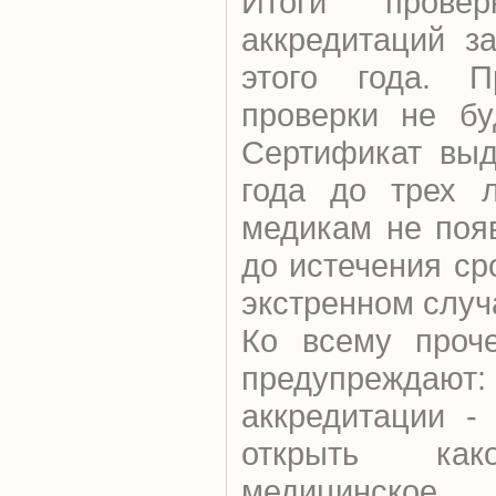
Итоги прове
аккредитаций з
этого года. 
проверки не бу
Сертификат выд
года до трех л
медикам не поя
до истечения ср
экстренном случ
Ко всему проч
предупреж
аккредитации -
открыть как
медицинское