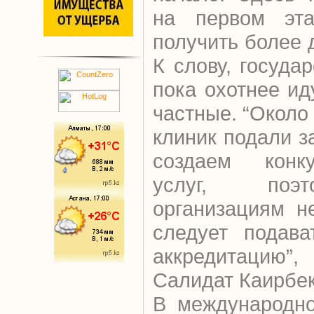
на первом эта
получить более 
К слову, госуда
пока охотнее ид
частные. “Около
клиник подали з
создаем конк
услуг, поэ
организациям н
следует подава
аккредитацию”,
Салидат Каирбек
В международно