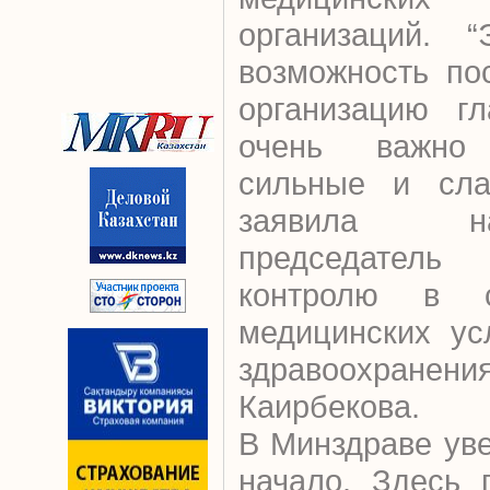
организаций. 
возможность по
организацию гл
очень важно
сильные и сла
заявила н
председател
контролю в с
медицинских ус
здравоохран
Каирбекова.
В Минздраве уве
начало. Здесь 