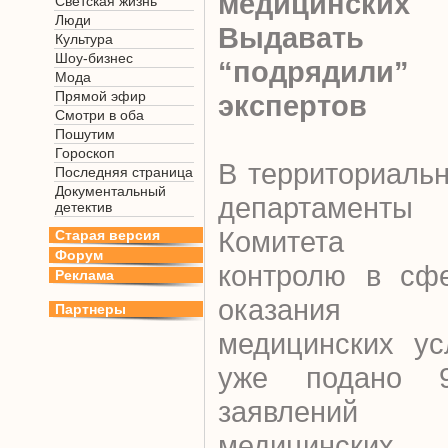
медицинских
Светская жизнь
Люди
Выдавать а
Культура
Шоу-бизнес
“подрядили”
Мода
Прямой эфир
экспертов
Смотри в оба
Пошутим
Гороскоп
В территориаль
Последняя страница
Документальный
департаменты
детектив
Комитета 
Старая версия
Форум
контролю в сф
Реклама
оказания
Партнеры
медицинских ус
уже подано 
заявлений 
медицинских