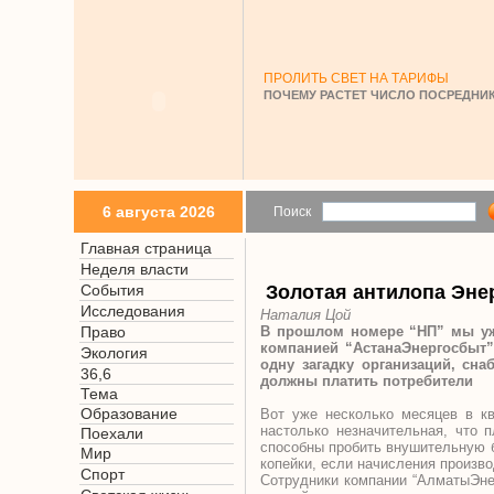
ПРОЛИТЬ СВЕТ НА ТАРИФЫ
ПОЧЕМУ РАСТЕТ ЧИСЛО ПОСРЕДНИК
6 августа 2026
Поиск
Главная страница
Неделя власти
События
Золотая антилопа Эне
Исследования
Наталия Цой
Право
В прошлом номере “НП” мы уже
компанией “АстанаЭнергосбыт
Экология
одну загадку организаций, сн
36,6
должны платить потребители
Тема
Образование
Вот уже несколько месяцев в кв
настолько незначительная, что 
Поехали
способны пробить внушительную б
Мир
копейки, если начисления произв
Спорт
Сотрудники компании “АлматыЭнер