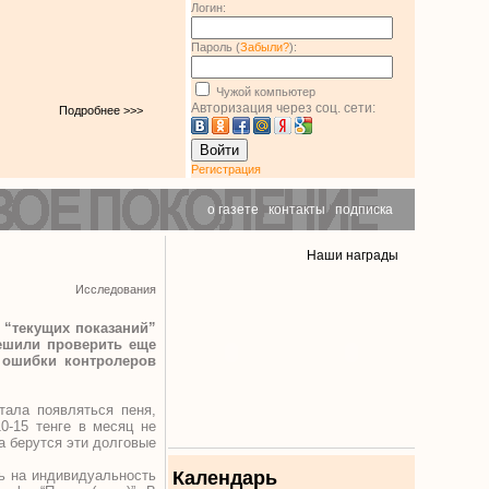
Логин:
Пароль (
Забыли?
):
Чужой компьютер
Авторизация через соц. сети:
Подробнее >>>
Войти
Регистрация
о газете
|
контакты
|
подписка
Наши награды
Исследования
 “текущих показаний”
ешили проверить еще
а ошибки контролеров
тала появляться пеня,
0-15 тенге в месяц не
а берутся эти долговые
сь на индивидуальность
Календарь