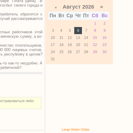
афе “Плата (цена)”. В
госбыт своего города и
Август 2026 »
«
требитель обратится с
Пн
Вт
Ср
Чт
Пт
Сб
Вс
лучай рассматривается
1
2
3
4
5
6
7
8
9
отных работников этой
смическую сумму, а во-
10
11
12
13
14
15
16
17
18
19
20
21
22
23
ичество плательщиков,
0 000 лицевых счетов.
24
25
26
27
28
29
30
ять республику в целом?
31
-то как-то неудобно. А
требителей?
истрироваться либо
Large Visitor Globe