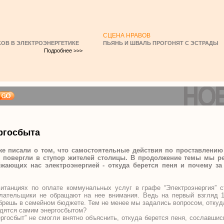
СЦЕНА НРАВОВ
ОВ В ЭЛЕКТРОЭНЕРГЕТИКЕ
ПЬЯНЬ И ШВАЛЬ ПРОГОНЯТ С ЭСТРАДЫ
Подробнее >>>
ргосбыта
 писали о том, что самостоятельные действия по проставлению
” повергли в ступор жителей столицы. В продолжение темы мы р
абжающих нас электроэнергией - откуда берется пеня и почему з
итанциях по оплате коммунальных услуг в графе “Электроэнергия” с
плательщики не обращают на нее внимания. Ведь на первый взгляд 1
решь в семейном бюджете. Тем не менее мы задались вопросом, откуд
одятся самим энергосбытом?
госбыт” не смогли внятно объяснить, откуда берется пеня, сославши