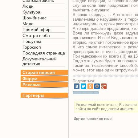
Светская жизнь
каждой ситуации, и посоветовал
случае если пеня продолжает поя
Люди
выяснить ситуацию.
Культура
В свою очередь, в Агентстве по
Шоу-бизнес
заявлением о нарушениях в терр
Мода
индивидуально, сроки рассмотрени
А теперь давайте представим, кто
Прямой эфир
Вряд ли кто-нибудь даже задума
Смотри в оба
организации. И все! Ведь намного
Пошутим
вторых, не стоит потраченное вре
Гороскоп
А что самое интересное: в резу
превращаются в очень солидные 
Последняя страница
При умножении их всего (!!!) на 
Документальный
Тогда эта сумма будет на порядок
детектив
Такой вот незатейливый способ б
может, этот еще один хитроумный
Старая версия
Форум
Поделиться:
Реклама
Партнеры
Уважаемый посетитель, Вы зашли 
зайти на сайт под своим именем.
Другие новости по теме: