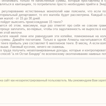
и оплачивать только те начисленные суммы, которые проставлены в гр
вляться в квитанциях, то потребителю просто необходимо прийти в Энер
 регулированию естественных монополий нам пояснили, что если по
иториальный департамент, то его жалоба будет рассмотрена. Каждый с
я жалоб - от 15 до 30 дней.
 пойдет выяснять происхождение 15 тенге?
ется об этом, максимум, еще раз отметят про себя не совсем грам
 проще заплатить, во-первых, чтобы эта задолженность не выросла в ко
мя этой мелочи.
льтате нашей лени или равнодушия эти копейки, помноженные на кол
суммы. Давайте посчитаем. Только в одном Алматы насчитывается 40
15 тенге прибыль уже составляет 6 миллионов тенге. В месяц. А если вз
 выше. Лакомый кусочек, ничего не скажешь.
ез труда получить незапланированные доходы, которые и контролировать
 способ “а ля Остап Бендер” по вселенскому околпачиванию наивных по
на сайт как незарегистрированный пользователь. Мы рекомендуем Вам зарег