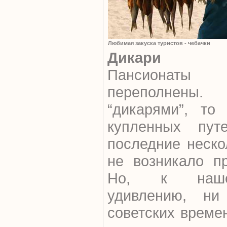
Любимая закуска туристов - чебачки
Дикари
Пансионаты 
переполнен
“дикарями”, то
купленных пут
последние неско
не возникало п
Но, к наше
удивлению, н
советских време