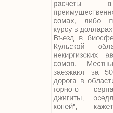
расчеты в
преимуществе
сомах, либо п
курсу в долларах
Въезд в биосфе
Кульской об
некиргизских а
сомов. Местны
заезжают за 50
дорога в област
горного серп
джигиты, осед
коней”, каж