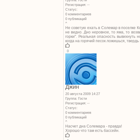
Группа: Гости
Регистрация: --
Статус:
0 комментариев
0 публикаций
^
Не советую ехать в Солемар в поселке Ко
не видно. Дно неровное, то яма, то возв
горки". Реальная опасность вывихнуть н
когда на горячий песок ложишься, твердь
0
Джин
20 августа 2009 14:27
Группа: Гости
Регистрация: --
Статус:
0 комментариев
0 публикаций
^
Насчет дна Солемара - правда!
Хорошо что там есть бассейн.