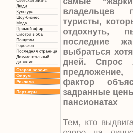
самые “жарк
Светская жизнь
Люди
владельцев п
Культура
Шоу-бизнес
туристы, котор
Мода
Прямой эфир
отдохнуть, п
Смотри в оба
последние ж
Пошутим
Гороскоп
выбраться хотя
Последняя страница
Документальный
дней. Спрос 
детектив
предложение, 
Старая версия
Форум
фактор объяс
Реклама
задранные цены
Партнеры
пансионатах
Тем, кто выдвиг
озеро на лично