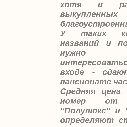
хотя и ра
выкупленн
благоустроенн
У таких ко
названий и п
нужно сам
интересоваться
входе - сда
пансионате ча
Средняя цена
номер от 
“Полулюкс” и “
определяют ст