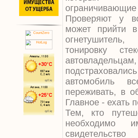
ограничиваю
Проверяют у во
может прийти в 
огнетушител
тонировку сте
автовладельцам
подстраховал
автомобиль вс
переживать, в о
Главное - ехать 
Тем, кто путеш
необходимо 
свидетельств