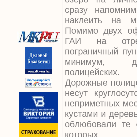
сразу напомним
наклеить на м
Помимо двух оф
ГАИ на отр
пограничный пун
минимум, дв
полицейских.
Дорожные полице
несут круглосут
неприметных мес
кустами и дерев
облюбовали те о
которых 