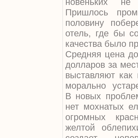
новеньких не 
Пришлось пром
половину побер
отель, где бы с
качества было п
Средняя цена до
долларов за мес
выставляют как 
морально устар
В новых проблем
нет мохнатых ел
огромных крас
желтой облепихи
создает непо