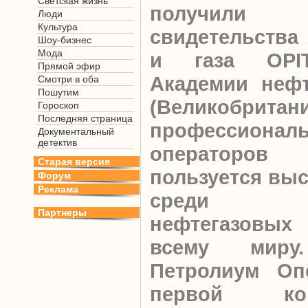
Светская жизнь
получили м
Люди
Культура
свидетельства
Шоу-бизнес
Мода
и газа ОPIT
Прямой эфир
Академии нефт
Смотри в оба
Пошутим
(Великобр
Гороскоп
Последняя страница
профессиональ
Документальный
детектив
операторов
Старая версия
пользуется выс
Форум
Реклама
среди меж
Партнеры
нефтегазовы
всему миру.
Петролиум Опе
первой ко