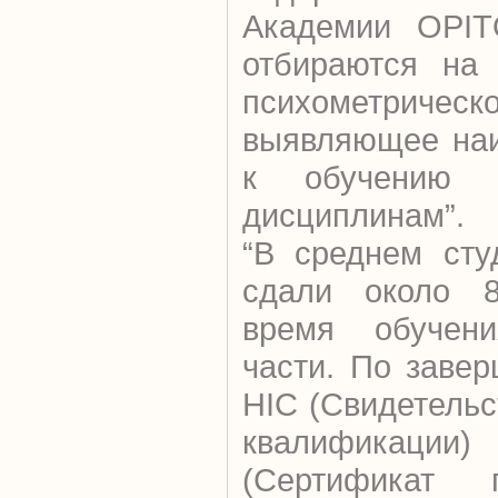
Академии ОPIT
отбираются на 
психометрическ
выявляющее наи
к обучению п
дисциплинам”.
“В среднем сту
сдали около 8
время обучени
части. По заве
HIC (Свидетельс
квалифика
(Сертификат