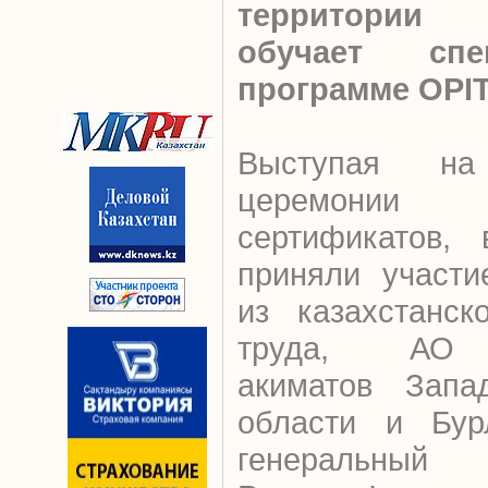
территории 
обучает спе
программе ОPI
Выступая на 
церемони
сертификатов, 
приняли участи
из казахстанск
труда, АО “
акиматов Запад
области и Бурл
генеральный