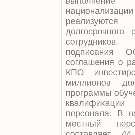
выполне
национализ
реализуютс
долгосрочного 
сотруднико
подписания О
соглашения о р
КПО инвестир
миллионов д
программы обуч
квалификац
персонала. В н
местный перс
составляет 44