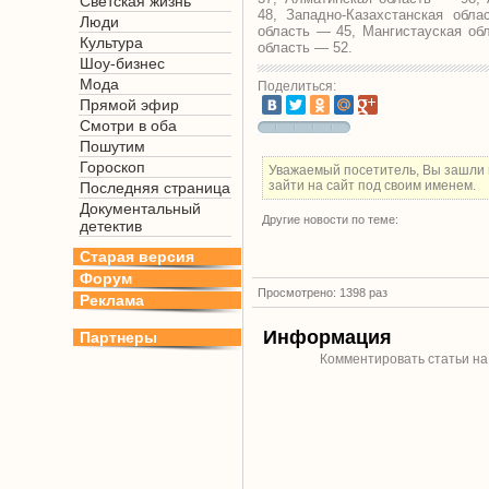
Светская жизнь
48, Западно-Казахстанская обл
Люди
область — 45, Мангистауская об
Культура
область — 52.
Шоу-бизнес
Мода
Поделиться:
Прямой эфир
Смотри в оба
Пошутим
Гороскоп
Уважаемый посетитель, Вы зашли 
зайти на сайт под своим именем.
Последняя страница
Документальный
Другие новости по теме:
детектив
Старая версия
Форум
Просмотрено: 1398 раз
Реклама
Информация
Партнеры
Комментировать статьи на