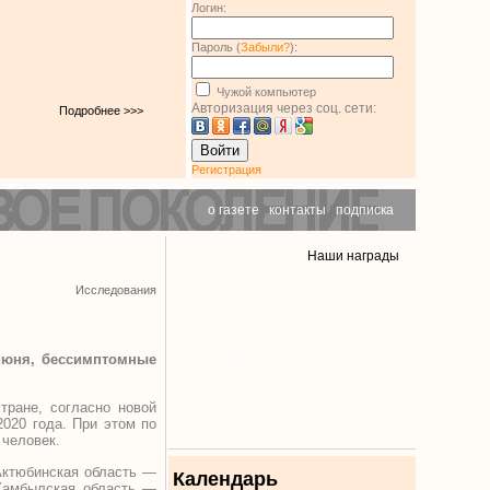
Логин:
Пароль (
Забыли?
):
Чужой компьютер
Авторизация через соц. сети:
Подробнее >>>
Войти
Регистрация
о газете
|
контакты
|
подписка
Наши награды
Исследования
 июня, бессимптомные
тране, согласно новой
020 года. При этом по
7 человек.
Актюбинская область —
Календарь
 Жамбылская область —