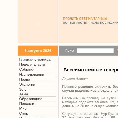
ПРОЛИТЬ СВЕТ НА ТАРИФЫ
ПОЧЕМУ РАСТЕТ ЧИСЛО ПОСРЕДНИК
6 августа 2026
Поиск
Главная страница
Неделя власти
События
Бессимптомные теперь
Исследования
Даулет Алтаев
Право
Экология
Принято решение включить бес
36,6
случаи выделялись в отдельную
Тема
Напомним, за прошедшие сутки з
Образование
методике подсчета заболевших, 
Поехали
данным на 30 июня общее количе
Мир
Спорт
Ситуация по регионам: Нур-Султ
37, Алматинская область — 98,