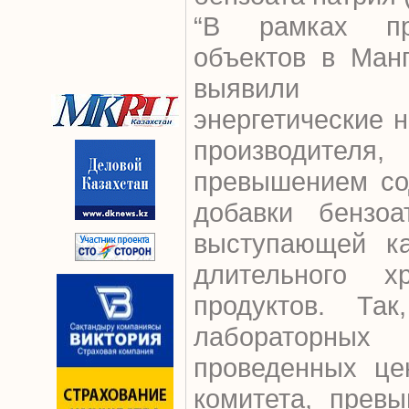
“В рамках пр
объектов в Манг
выявили бе
энергетические н
производител
превышением со
добавки бензоа
выступающей ка
длительного х
продуктов. Так
лабораторных
проведенных це
комитета, прев