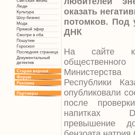
любителей эн
Светская жизнь
Люди
оказать негатив
Культура
Шоу-бизнес
потомков. Под 
Мода
Прямой эфир
ДНК
Смотри в оба
Пошутим
Гороскоп
На сайте ко
Последняя страница
Документальный
общественн
детектив
Министерства 
Старая версия
Форум
Республики Каз
Реклама
опубликовали со
Партнеры
после проверк
напитках D
превышение до
бензоата натрия 