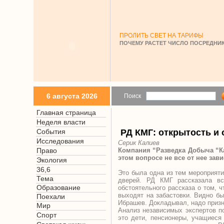
ПРОЛИТЬ СВЕТ НА ТАРИФЫ
ПОЧЕМУ РАСТЕТ ЧИСЛО ПОСРЕДНИК
6 августа 2026
Поиск
Главная страница
Неделя власти
События
РД КМГ: открытость и
Исследования
Серик Калиев
Право
Компания “Разведка Добыча “Каз
этом вопросе не все от нее зави
Экология
36,6
Это была одна из тем мероприяти
Тема
дверей. РД КМГ рассказала вс
Образование
обстоятельного рассказа о том, 
выходят на забастовки. Видно б
Поехали
Ибрашев. Докладывал, надо призна
Мир
Анализ независимых экспертов по
Спорт
это дети, пенсионеры, учащиеся