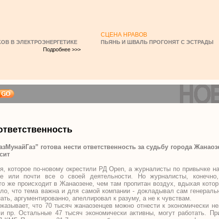
СЦЕНА НРАВОВ
ОВ В ЭЛЕКТРОЭНЕРГЕТИКЕ
ПЬЯНЬ И ШВАЛЬ ПРОГОНЯТ С ЭСТРАДЫ
Подробнее >>>
 ответственность
МунайГаз” готова нести ответственность за судьбу города Жанаозе
сит
я, которое по-новому окрестили РД Open, а журналисты по привычке 
е или почти все о своей деятельности. Но журналисты, конечно
что же происходит в Жанаозене, чем там пропитан воздух, вдыхая кото
ыло, что тема важна и для самой компании - докладывал сам генераль
ть, аргументированно, апеллировал к разуму, а не к чувствам.
казывает, что 70 тысяч жанаозенцев можно отнести к экономически н
 и пр. Остальные 47 тысяч экономически активны, могут работать. Пр