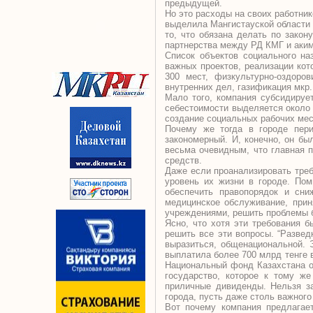
предыдущей.
Но это расходы на своих работни
выделила Мангистауской области п
то, что обязана делать по закон
партнерства между РД КМГ и аким
Список объектов социального на
важных проектов, реализации кот
300 мест, физкультурно-оздоро
внутренних дел, газификация мкр. “
Мало того, компания субсидирует
себестоимости выделяется около 
создание социальных рабочих мес
Почему же тогда в городе пери
закономерный. И, конечно, он бы
весьма очевидным, что главная 
средств.
Даже если проанализировать треб
уровень их жизни в городе. Пом
обеспечить правопорядок и сни
медицинское обслуживание, прин
учреждениями, решить проблемы б
Ясно, что хотя эти требования 
решить все эти вопросы. “Развед
выразиться, общенациональной. 
выплатила более 700 млрд тенге 
Национальный фонд Казахстана от
государство, которое к тому ж
приличные дивиденды. Нельзя з
города, пусть даже столь важного
Вот почему компания предлагае