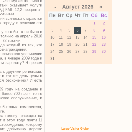
 “Озенмунайгаз” либо в
таки оказывает услуги
Август 2026 »
«
Д КМГ. 12,2 процента -
ботными.
Пн
Вт
Ср
Чт
Пт
Сб
Вс
Они всячески стараются
у городу в решении его
1
2
3
4
5
6
7
8
9
 у кого бы то ни было в
стоянию на апрель 2010
10
11
12
13
14
15
16
- 72 тысячи.
17
18
19
20
21
22
23
да каждый из тех, кто
вознаграждения.
24
25
26
27
28
29
30
о произошло увеличение
а, в январе 2009 года и
31
али зарплату? Я провел
ь с другими регионами.
к в тот же день цены в
ься бесконечно? И есть
09 году на создание и
 более 700 тысяч тенге
нское обслуживание, и
о-бытовых комплексов,
ге.
за голову: расходы на
 в этом году почти 11
есторождение, которому
оит добытчику дороже
Large Visitor Globe