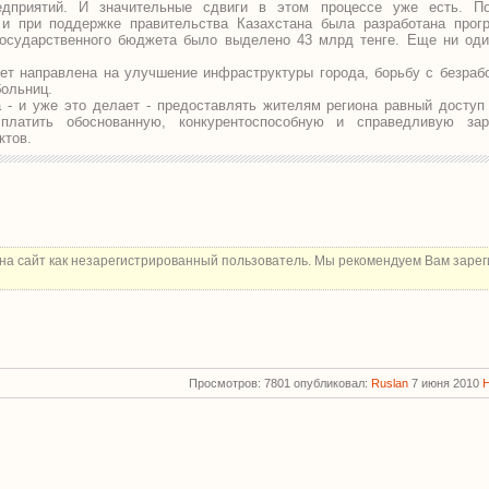
едприятий. И значительные сдвиги в этом процессе уже есть. П
 и при поддержке правительства Казахстана была разработана прог
государственного бюджета было выделено 43 млрд тенге. Еще ни оди
ет направлена на улучшение инфраструктуры города, борьбу с безрабо
больниц.
 - и уже это делает - предоставлять жителям региона равный доступ
 платить обоснованную, конкурентоспособную и справедливую зар
ктов.
на сайт как незарегистрированный пользователь. Мы рекомендуем Вам зарег
Просмотров: 7801 опубликовал:
Ruslan
7 июня 2010