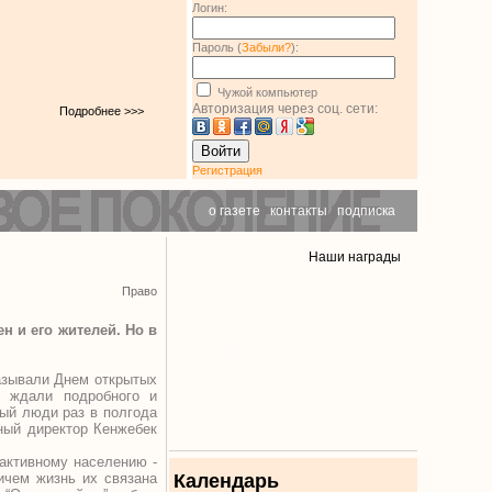
Логин:
Пароль (
Забыли?
):
Чужой компьютер
Авторизация через соц. сети:
Подробнее >>>
Войти
Регистрация
о газете
|
контакты
|
подписка
Наши награды
Право
н и его жителей. Но в
называли Днем открытых
, ждали подробного и
рый люди раз в полгода
ный директор Кенжебек
еактивному населению -
ичем жизнь их связана
Календарь