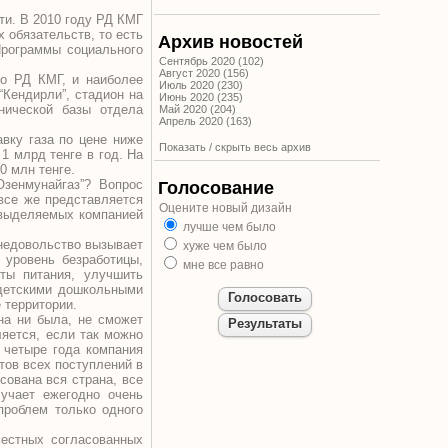
ти. В 2010 году РД КМГ
 обязательств, то есть
Архив новостей
 Программы социального
Сентябрь 2020 (102)
Август 2020 (156)
но РД КМГ, и наиболее
Июль 2020 (230)
“Кендирли”, стадион на
Июнь 2020 (235)
хнической базы отдела
Май 2020 (204)
Апрель 2020 (163)
авку газа по цене ниже
Показать / скрыть весь архив
1 млрд тенге в год. На
0 млн тенге.
зенмунайгаз”? Вопрос
Голосование
 все же представляется
Оцените новый дизайн
 выделяемых компанией
лучше чем было
 недовольство вызывает
хуже чем было
 уровень безработицы,
мне все равно
ты питания, улучшить
 детскими дошкольными
 территории.
на ни была, не сможет
ляется, если так можно
 четыре года компания
тов всех поступлений в
сована вся страна, все
лучает ежегодно очень
проблем только одного
естных согласованных