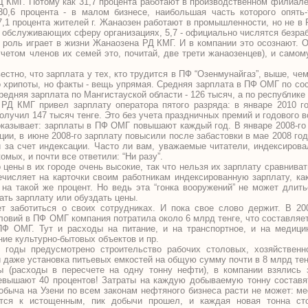
 КМГ. Потому как 31,7 процента работают в производственном филиале
30,6 процента - в малом бизнесе, наибольшая часть которого опять-
,1 процента жителей г. Жанаозен работают в промышленности, но не в Р
и обслуживающих сферу организациях, 5,7 - официально числятся безра
ю роль играет в жизни Жанаозена РД КМГ. И в компании это осознают. 
учетом членов их семей это, почитай, две трети жанаозенцев), и самом
стно, что зарплата у тех, кто трудится в ПФ “Озенмунайгаз”, выше, чем
о хрипоты, но факты - вещь упрямая. Средняя зарплата в ПФ ОМГ по со
редняя зарплата по Мангистауской области - 126 тысяч, а по республике 
 РД КМГ привел зарплату оператора пятого разряда: в январе 2010 го
получил 147 тысяч тенге. Это без учета праздничных премий и годового 
оказывает: зарплаты в ПФ ОМГ повышают каждый год. В январе 2008-г
ции, в июне 2008-го зарплату повысили после забастовки в мае 2008 год
и за счет индексации. Часто ли вам, уважаемые читатели, индексиров
мых, и почти все ответили: “Ни разу”.
цены в их городе очень высокие, так что нельзя их зарплату сравниват
числяет на карточки своим работникам индексированную зарплату, ка
на такой же процент. Но ведь эта “гонка вооружений” не может длит
ать зарплату или обуздать цены.
т заботиться о своих сотрудниках. И пока свое слово держит. В 20
овий в ПФ ОМГ компания потратила около 6 млрд тенге, что составляет
ПФ ОМГ. Тут и расходы на питание, и на транспортное, и на медици
ие культурно-бытовых объектов и пр.
 годы предусмотрено строительство рабочих столовых, хозяйственн
и даже установка питьевых емкостей на общую сумму почти в 8 млрд тен
ы (расходы в пересчете на одну тонну нефти), в компании взялись 
евышают 40 процентов! Затраты на каждую добываемую тонну составят
 добыча на Узени по всем законам нефтяного бизнеса расти не может: м
ится к истощенным, пик добычи прошел, и каждая новая тонна ст