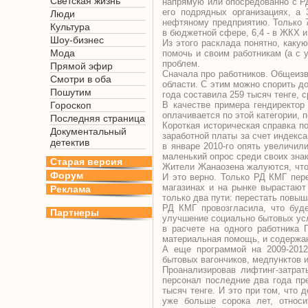
Светская жизнь
напрямую или опосредованно с РД
его подрядных организациях, а 
Люди
нефтяному предприятию. Только 7
Культура
в бюджетной сфере, 6,4 - в ЖКХ 
Шоу-бизнес
Из этого расклада понятно, каку
Мода
помочь и своим работникам (а с 
проблем.
Прямой эфир
Сначала про работников. Общеизве
Смотри в оба
области. С этим можно спорить д
Пошутим
года составила 259 тысяч тенге, с
Гороскоп
В качестве примера гендиректор
оплачивается по этой категории, 
Последняя страница
Короткая историческая справка п
Документальный
заработной платы за счет индекса
детектив
в январе 2010-го опять увеличил
маленький опрос среди своих знако
Старая версия
Жители Жанаозена жалуются, что 
Форум
И это верно. Только РД КМГ пере
магазинах и на рынке вырастают 
Реклама
только два пути: перестать повыш
РД КМГ провозгласила, что буде
Партнеры
улучшение социально бытовых усл
в расчете на одного работника 
материальная помощь, и содержан
А еще программой на 2009-2012
бытовых вагончиков, медпунктов 
Проанализировав лифтинг-затрат
персонал последние два года пр
тысяч тенге. И это при том, что
уже больше сорока лет, относ