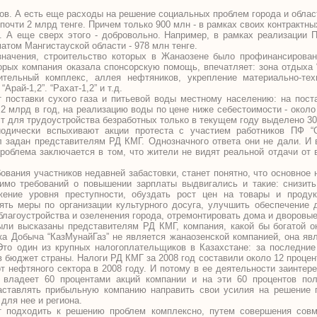
ков. А есть еще расходы на решение социальных проблем города и облас
очти 2 млрд тенге. Причем только 900 млн - в рамках своих контрактных
у. А еще сверх этого - добровольно. Например, в рамках реализации
атом Мангистауской области - 978 млн тенге.
значения, строительство которых в Жанаозене было профинансирова
орых компания оказала спонсорскую помощь, впечатляет: зона отдыха 
вительный комплекс, аллея нефтяников, укрепление материально-те
Арай-1,2”. “Рахат-1,2” и т.д.
 поставки сухого газа и питьевой воды местному населению: на пост
2 млрд в год, на реализацию воды по цене ниже себестоимости - около 
т для трудоустройства безработных только в текущем году выделено 30
одически вспыхивают акции протеста с участием работников ПФ “О
л задан представителям РД КМГ. Однозначного ответа они не дали. И
проблема заключается в том, что жители не видят реальной отдачи от
ования участников недавней забастовки, станет понятно, что основное
имо требований о повышении зарплаты выдвигались и такие: снизить
жение уровня преступности, обуздать рост цен на товары и продук
ять меры по организации культурного досуга, улучшить обеспечение
лагоустройства и озеленения города, отремонтировать дома и дворовые
были высказаны представителям РД КМГ, компания, какой бы богатой о
ка Добыча “КазМунайГаз” не является жанаозенской компанией, она яв
Это один из крупных налогоплательщиков в Казахстане: за последние
в бюджет страны. Налоги РД КМГ за 2008 год составили около 12 процен
 нефтяного сектора в 2008 году. И потому в ее деятельности заинтере
е владеет 60 процентами акций компании и на эти 60 процентов по
аставлять прибыльную компанию направить свои усилия на решение 
 для нее и региона.
т подходить к решению проблем комплексно, путем совершения совм