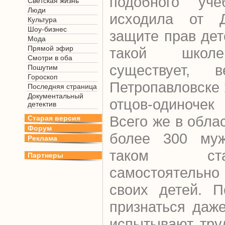
подобного уче
Светская жизнь
Люди
исходила от Д
Культура
Шоу-бизнес
защите прав дет
Мода
Прямой эфир
такой школе
Смотри в оба
существует, 
Пошутим
Гороскоп
Петропавловске 
Последняя страница
Документальный
отцов-одиночек
детектив
Всего же в обла
Старая версия
Форум
более 300 муж
Реклама
таком ст
Партнеры
самостоятель
своих детей. П
признаться даж
испытывают тру