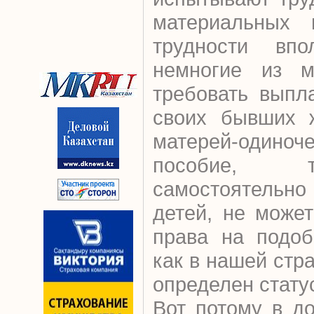
материальных 
трудности впо
немногие из м
требовать выпл
своих бывших 
матерей-одиноч
пособие, 
самостоятельн
детей, не може
права на подоб
как в нашей стр
определен статус
Вот потому в д