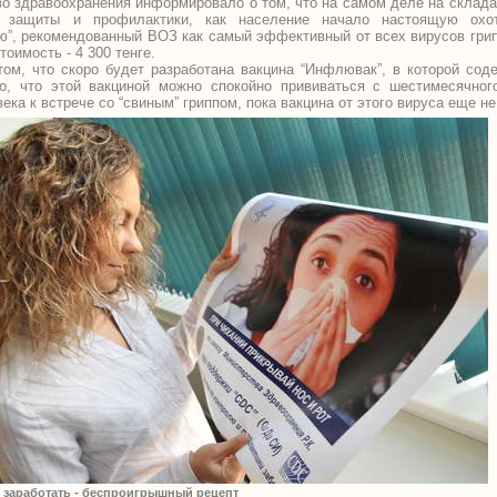
о здравоохранения информировало о том, что на самом деле на склад
в защиты и профилактики, как население начало настоящую охо
ю”, рекомендованный ВОЗ как самый эффективный от всех вирусов грип
оимость - 4 300 тенге.
ом, что скоро будет разработана вакцина “Инфлювак”, в которой соде
о, что этой вакциной можно спокойно прививаться с шестимесячног
ека к встрече со “свиным” гриппом, пока вакцина от этого вируса еще н
и заработать - беспроигрышный рецепт