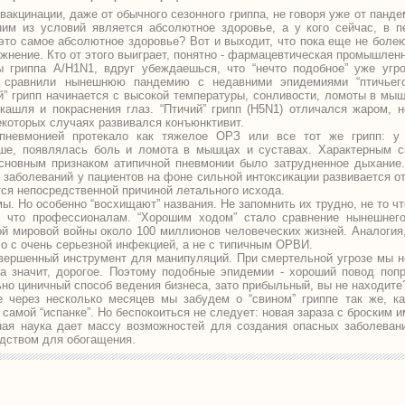
вакцинации, даже от обычного сезонного гриппа, не говоря уже от панде
ним из условий является абсолютное здоровье, а у кого сейчас, в 
это самое абсолютное здоровье? Вот и выходит, что пока еще не боле
ожнение. Кто от этого выиграет, понятно - фармацевтическая промышлен
 гриппа А/H1N1, вдруг убеждаешься, что “нечто подобное” уже угр
 сравнили нынешнюю пандемию с недавними эпидемиями “птичьего
й” грипп начинается с высокой температуры, сонливости, ломоты в мыш
 кашля и покраснения глаз. “Птичий” грипп (H5N1) отличался жаром,
екоторых случаях развивался конъюнктивит.
 пневмонией протекало как тяжелое ОРЗ или все тот же грипп: у
ше, появлялась боль и ломота в мышцах и суставах. Характерным с
новным признаком атипичной пневмонии было затрудненное дыхание.
 заболеваний у пациентов на фоне сильной интоксикации развивается от
ся непосредственной причиной летального исхода.
. Но особенно “восхищают” названия. Не запомнить их трудно, не то чт
е что профессионалам. “Хорошим ходом” стало сравнение нынешнего
вой мировой войны около 100 миллионов человеческих жизней. Аналогия
ло с очень серьезной инфекцией, а не с типичным ОРВИ.
вершенный инструмент для манипуляций. При смертельной угрозе мы н
а значит, дорогое. Поэтому подобные эпидемии - хороший повод попр
но циничный способ ведения бизнеса, зато прибыльный, вы не находите
 через несколько месяцев мы забудем о “свином” гриппе так же, к
 самой “испанке”. Но беспокоиться не следует: новая зараза с броским 
ная наука дает массу возможностей для создания опасных заболевани
едством для обогащения.