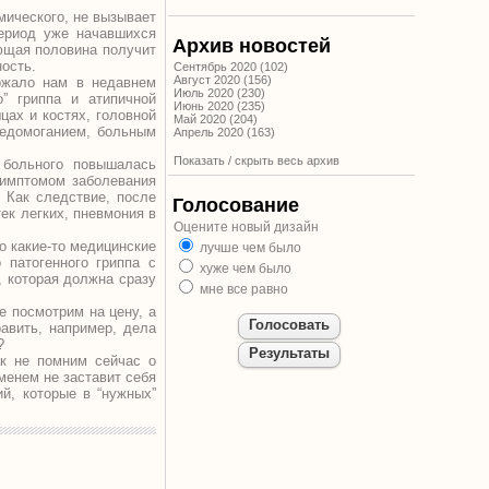
мического, не вызывает
период уже начавшихся
Архив новостей
ющая половина получит
ность.
Сентябрь 2020 (102)
Август 2020 (156)
ожало нам в недавнем
Июль 2020 (230)
” гриппа и атипичной
Июнь 2020 (235)
цах и костях, головной
Май 2020 (204)
 недомоганием, больным
Апрель 2020 (163)
Показать / скрыть весь архив
 больного повышалась
имптомом заболевания
 Как следствие, после
Голосование
ек легких, пневмония в
Оцените новый дизайн
о какие-то медицинские
лучше чем было
 патогенного гриппа с
хуже чем было
, которая должна сразу
мне все равно
е посмотрим на цену, а
авить, например, дела
?
ак не помним сейчас о
именем не заставит себя
й, которые в “нужных”