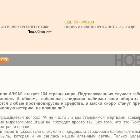
СЦЕНА НРАВОВ
ОВ В ЭЛЕКТРОЭНЕРГЕТИКЕ
ПЬЯНЬ И ШВАЛЬ ПРОГОНЯТ С ЭСТРАДЫ
Подробнее >>>
ппа А/H1N1 атакует 164 страны мира. Подтвержденных случаев забо
сходом. В общем, глобальная эпидемия набирает свои обороты,
ются любые противовирусные средства, а маски скоро станут пр
мирную истерию, не правда ли?
апрашивается вопрос: “А не часто ли мы становимся жертвами всем
ие мирового масштаба не проходит просто так, без того, что это “ком
ыстрая и верная.
в назад в Казахстане спекулянты продавали втридорога банальные мас
ибыль, которая и не снилась нашим аптечным сетям. Только боле