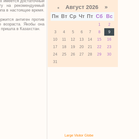
ах имеется достаточный
ту на рекомендуемый
Август 2026 »
«
па в настоящее время.
Пн
Вт
Ср
Чт
Пт
Сб
Вс
ржится антиген против
о возраста. Якобы она
1
2
е пришла в Казахстан.
3
4
5
6
7
8
9
10
11
12
13
14
15
16
17
18
19
20
21
22
23
24
25
26
27
28
29
30
31
Large Visitor Globe