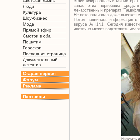
Светская жизнь
стабилизировалась и Министерств
запас этих первейших средст
Люди
лекарственный препарат “Тамифл
Культура
Не останавливала даже высокая ст
Шоу-бизнес
Потом появилась информация о т
Мода
вируса A/H1N1. Сегодня известн
частично может подготовить челов
Прямой эфир
Смотри в оба
Пошутим
Гороскоп
Последняя страница
Документальный
детектив
Старая версия
Форум
Реклама
Партнеры
Напугать 