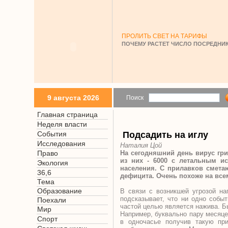
ПРОЛИТЬ СВЕТ НА ТАРИФЫ
ПОЧЕМУ РАСТЕТ ЧИСЛО ПОСРЕДНИК
9 августа 2026
Поиск
Главная страница
Неделя власти
События
Подсадить на иглу
Исследования
Наталия Цой
Право
На сегодняшний день вирус гри
из них - 6000 с летальным и
Экология
населения. С прилавков смета
36,6
дефицита. Очень похоже на все
Тема
Образование
В связи с возникшей угрозой н
подсказывает, что ни одно событ
Поехали
частой целью является нажива. Б
Мир
Например, буквально пару месяце
Спорт
в одночасье получив такую пр