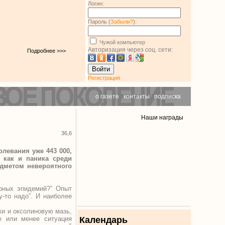
Логин:
Пароль (
Забыли?
):
Чужой компьютер
Авторизация через соц. сети:
Подробнее >>>
Войти
Регистрация
о газете
|
контакты
|
подписка
Наши награды
36,6
левания уже 443 000,
 как и паника среди
едметом невероятного
ирных эпидемий?” Опыт
у-то надо”. И наиболее
ки и оксолиновую мазь,
е или менее ситуация
Календарь