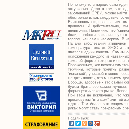
Но почему-то в народе сама идея 
энтузиазма. Дело в том, что од
заболеваний ОРВИ, можно найти 
обострение и, как следствие, осл
Вчитываясь еще раз в симптомы
прошлом. И действительно, мы
пневмонии. Напомним, что “свино
боли, слабости, чихания, сухого
горлом, кашлем и насморком. В н
Начало заболевания атипичной
температура тела до 38ОС и вы
являлся едкий кашель. Самым ос
осложнения каждого из названных
тяжелой форме, которые и являют
Поражаешься, как похожи симптомы
термины, которые понятны разв
“испанкой”, унесшей в конце пер
же дать понять, что мы имеем де
Вообще, здоровье - это самый со
будем брать все самое лучшее, 
фармацевтического рынка. Доволь
При этом не исключено, что уже
пресловутом “птичьем” или той же
ждать. Тем более, что современ
руках могут стать прекрасным ср
Поделиться: