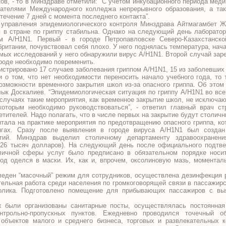
ов, - то в Минздраве отметили: “С учетом инкубационного периода мед
ателями Международного колледжа непрерывного образования, а так
течение 7 дней с момента последнего контакта”.
 управления эпидемиологического контроля Минздрава Айтмагамбет 
я в стране по гриппу стабильна. Однако на следующий день лаборато
м А/Н1N1. Первый - в городе Петропавловске Северо-Казахстанской
британии, почувствовал себя плохо. У него поднялась температура, нач
мых исследований у него обнаружили вирус А/Н1N1. Второй случай зар
ороде необходимо повременить.
истрировано 17 случаев заболевания гриппом А/Н1N1, 15 из заболевших 
 о том, что нет необходимости переносить начало учебного года, то
зможности временного закрытия школ из-за опасного гриппа. Об этом
ык Доскалиев. “Эпидемиологическая ситуация по гриппу А/Н1N1 во все
 случаях такие мероприятия, как временное закрытие школ, не исключаю
которым необходимо руководствоваться”, - ответил главный врач с
етителей. Надо полагать, что в числе первых на закрытие будут столич
ытала на практике мероприятия по предотвращению опасного гриппа, к
нгах. Сразу после выявления в городе вируса A/H1N1 был создан
ятий. Минздрав выделил столичному департаменту здравоохранен
 (26 тысяч долларов). На следующий день после официального подтв
личной сферы услуг было предписано в обязательном порядке носит
род оделся в маски. Их, как и, впрочем, оксолиновую мазь, моментал
веден “масочный” режим для сотрудников, осуществлена дезинфекция р
тельная работа среди населения по громкоговорящей связи в пассажир
олика. Подготовлено помещение для прибывающих пассажиров с вы
х были организованы санитарные посты, осуществлялась постоянная
онтрольно-пропускных пунктов. Ежедневно проводился точечный 
объектов малого и среднего бизнеса, торговых и развлекательных 