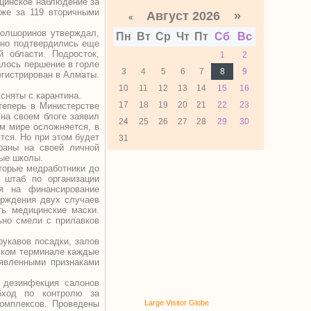
ицинское наблюдение за
же за 119 вторичными
Август 2026 »
«
Жолшоринов утверждал,
Пн
Вт
Ср
Чт
Пт
Сб
Вс
рно подтвердились еще
 области. Подросток,
1
2
алось першение в горле
3
4
5
6
7
8
9
егистрирован в Алматы.
10
11
12
13
14
15
16
сняты с карантина.
17
18
19
20
21
22
23
 теперь в Министерстве
 на своем блоге заявил
24
25
26
27
28
29
30
м мире осложняется, в
тся. Но при этом будет
31
траны на своей личной
ные школы.
оторые медработники до
 штаб по организации
ия на финансирование
ерждения двух случаев
ь медицинские маски.
ьно смели с прилавков
укавов посадки, залов
ском терминале каждые
явленными признаками
 дезинфекция салонов
обход по контролю за
комплексов. Проведены
Large Visitor Globe