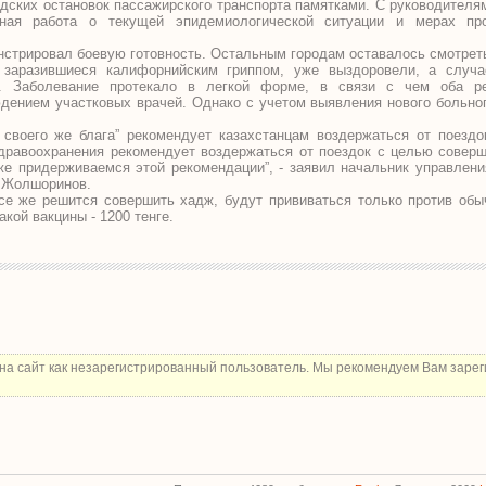
ских остановок пассажирского транспорта памятками. С руководителя
ьная работа о текущей эпидемиологической ситуации и мерах пр
стрировал боевую готовность. Остальным городам оставалось смотреть
 заразившиеся калифорнийским гриппом, уже выздоровели, а случа
но. Заболевание протекало в легкой форме, в связи с чем оба р
дением участковых врачей. Однако с учетом выявления нового больно
своего же блага” рекомендует казахстанцам воздержаться от поезд
здравоохранения рекомендует воздержаться от поездок с целью соверш
же придерживаемся этой рекомендации”, - заявил начальник управлени
 Жолшоринов.
все же решится совершить хадж, будут прививаться только против об
акой вакцины - 1200 тенге.
на сайт как незарегистрированный пользователь. Мы рекомендуем Вам зарег