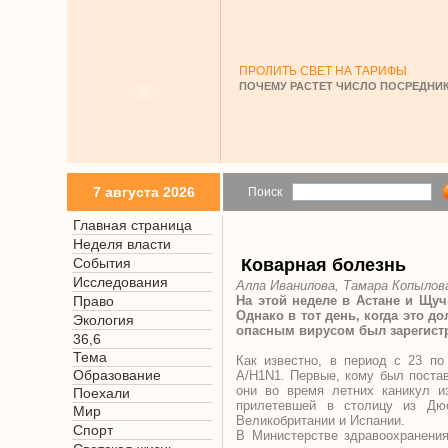
ПРОЛИТЬ СВЕТ НА ТАРИФЫ
ПОЧЕМУ РАСТЕТ ЧИСЛО ПОСРЕДНИК
7 августа 2026
Поиск
Главная страница
Неделя власти
События
Коварная болезнь
Исследования
Алла Иванилова, Тамара Копылов
Право
На этой неделе в Астане и Щуч
Однако в тот день, когда это 
Экология
опасным вирусом был зарегистр
36,6
Тема
Как известно, в период с 23 по
Образование
A/H1N1. Первые, кому был постав
они во время летних каникул и
Поехали
прилетевшей в столицу из Дю
Мир
Великобритании и Испании.
Спорт
В Министерстве здравоохранения