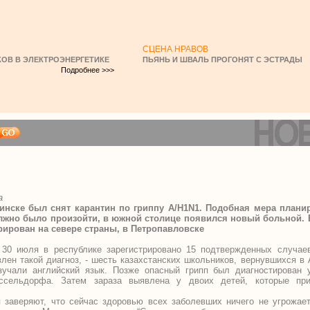
СЦЕНА НРАВОВ
ОВ В ЭЛЕКТРОЭНЕРГЕТИКЕ
ПЬЯНЬ И ШВАЛЬ ПРОГОНЯТ С ЭСТРАДЫ
Подробнее >>>
а
инске был снят карантин по гриппу A/H1N1. Подобная мера плани
должно было произойти, в южной столице появился новый больной.
ирован на севере страны, в Петропавловске
 30 июля в республике зарегистрировано 15 подтвержденных случае
лен такой диагноз, - шесть казахстанских школьников, вернувшихся в 
зучали английский язык. Позже опасный грипп был диагностирован 
ссельдорфа. Затем зараза выявлена у двоих детей, которые пр
 заверяют, что сейчас здоровью всех заболевших ничего не угрожает