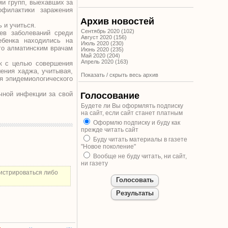
ми групп, выехавших за
офилактики заражения
Архив новостей
 и учиться.
Сентябрь 2020 (102)
ев заболеваний среди
Август 2020 (156)
ебенка находились на
Июль 2020 (230)
го алматинским врачам
Июнь 2020 (235)
Май 2020 (204)
Апрель 2020 (163)
ок с целью совершения
ения хаджа, учитывая,
Показать / скрыть весь архив
я эпидемиологического
ычной инфекции за свой
Голосование
Будете ли Вы оформлять подписку
на сайт, если сайт станет платным
Оформлю подписку и буду как
прежде читать сайт
Буду читать материалы в газете
"Новое поколение"
Вообще не буду читать, ни сайт,
ни газету
истрироваться либо