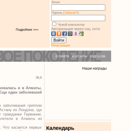
Логин:
Пароль (
Забыли?
):
Чужой компьютер
Авторизация через соц. сети:
Подробнее >>>
Войти
Регистрация
о газете
|
контакты
|
подписка
Наши награды
36,6
ровалась и в Алматы.
 Еще один заболевший
в заболевания гриппом
Астану из Лондона, где
у гражданки Германии,
илетели в Алматы из
. Что касается первых
Календарь