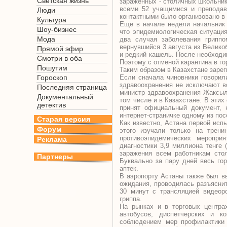
Светская жизнь
зараженных - столичных школьник
всеми 52 учащимися и преподав
Люди
контактными было организовано в 
Культура
Еще в начале недели начальник
Шоу-бизнес
что эпидемиологическая ситуаци
Мода
два случая заболевания гриппо
вернувшийся 3 августа из Велико
Прямой эфир
и редкий кашель. После необходи
Смотри в оба
Поэтому с отменой карантина в г
Пошутим
Таким образом в Казахстане зарег
Гороскоп
Если сначала чиновники говорили
здравоохранения не исключают во
Последняя страница
министр здравоохранения Жаксыл
Документальный
том числе и в Казахстане. В этих
детектив
принят официальный документ, 
интернет-страничке одному из пос
Старая версия
Как известно, Астана первой исп
Форум
этого изучали только на трени
противоэпидемических меропри
Реклама
диагностики 3,9 миллиона тенге
заражения всем работникам сто
Партнеры
Буквально за пару дней весь го
аптек.
В аэропорту Астаны также был в
ожидания, проводилась разъясни
30 минут с трансляцией видеор
гриппа.
На рынках и в торговых центра
автобусов, диспетчерских и к
соблюдением мер профилактики 