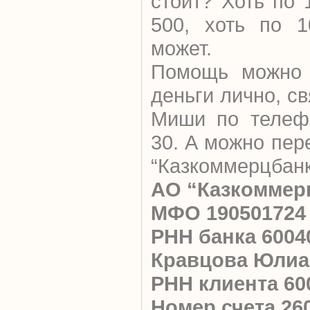
стоит? Хоть по 
500, хоть по 1
может.
Помощь можно о
деньги лично, с
Миши по телефо
30. А можно пер
“Казкоммерцбанк
АО “Казкоммер
МФО 190501724
РНН банка 6004
Кравцова Юлиа
РНН клиента 60
Номер счета 260