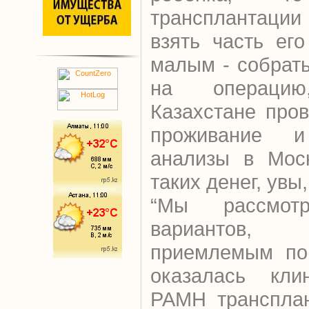
трансплантац
взять часть ег
малым - собрат
на операци
Казахстане пров
проживание и
анализы в Моск
таких денег, увы,
“Мы рассмотр
вариантов,
приемлемым по
оказалась кли
РАМН трансплан