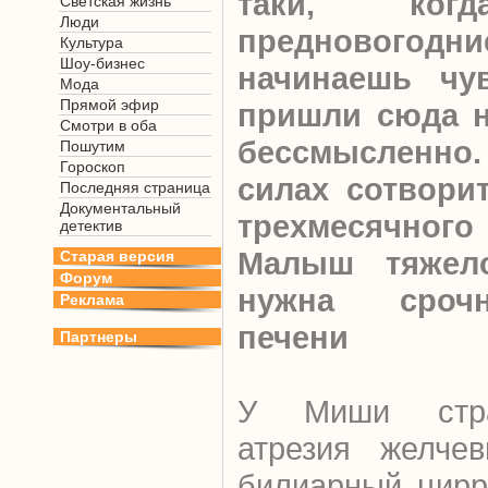
таки, когд
Светская жизнь
Люди
преднового
Культура
Шоу-бизнес
начинаешь чу
Мода
Прямой эфир
пришли сюда н
Смотри в оба
бессмысленно.
Пошутим
Гороскоп
силах сотворит
Последняя страница
Документальный
трехмесячного
детектив
Малыш тяжел
Старая версия
Форум
нужна срочн
Реклама
печени
Партнеры
У Миши стра
атрезия желчев
билиарный цирр