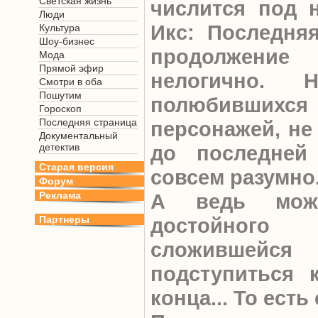
Светская жизнь
числится под 
Люди
Икс: Последняя
Культура
Шоу-бизнес
продолжение
Мода
Прямой эфир
нелогично.
Смотри в оба
Пошутим
полюбивши
Гороскоп
Последняя страница
персонажей, не
Документальный
детектив
до последней
Старая версия
совсем разумно
Форум
Реклама
А ведь мож
Партнеры
достойног
сложившей
подступиться 
конца... То есть