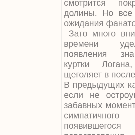
смотрится пок
долины. Но все
ожидания фанато
Зато много вни
времени уде
появления зна
куртки Логан
щеголяет в посл
В предыдущих ка
если не остроу
забавных момент
симпатичн
появившегос