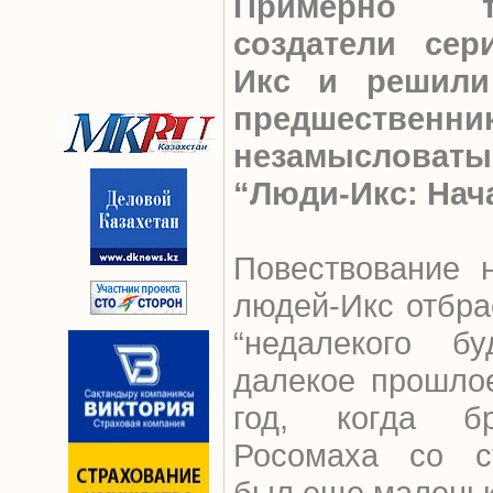
Примерно т
создатели сер
Икс и решили
предшественн
незамыслова
“Люди-Икс: Нач
Повествование 
людей-Икс отбра
“недалекого б
далекое прошлое
год, когда бр
Росомаха со с
был еще малень