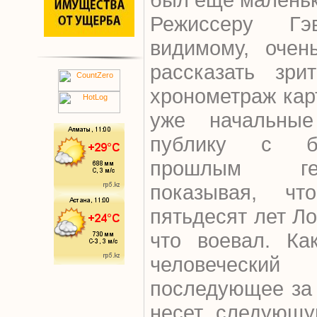
Режиссеру Гэ
видимому, очен
рассказать зри
хронометраж кар
уже начальные
публику с б
прошлым ге
показывая, чт
пятьдесят лет Ло
что воевал. Ка
человеческ
последующее за 
несет следующу