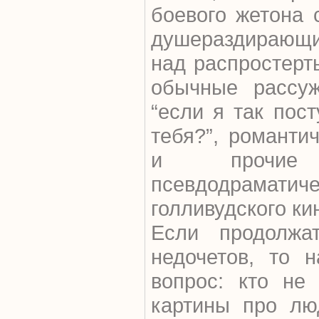
боевого жетона 
душераздирающи
над распростерт
обычные рассуж
“если я так пос
тебя?”, романти
и прочие 
псевдодраматиче
голливудского ки
Если продолжа
недочетов, то н
вопрос: кто не
картины про лю