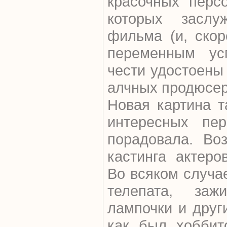
красочных перс
которых заслуж
фильма (и, скор
переменным ус
чести удостоены
алчных продюсер
Новая картина т
интересных пер
порадовала. Воз
кастинга актеро
Во всяком случа
телепата, заж
лампочки и друг
как был хоббит