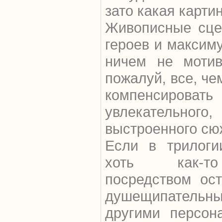
зато какая картин
Живописные сце
героев и максим
ничем не мотиви
пожалуй, все, ч
компенсиров
увлекательн
выстроенного сю
Если в трилоги
хоть как-то
посредством ос
душещипатель
другими персон