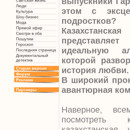
выпускники Гар
Светская жизнь
Люди
этом с эксце
Культура
Шоу-бизнес
подростков?
Мода
Прямой эфир
Казахстанс
Смотри в оба
представляе
Пошутим
Гороскоп
идеальную а
Последняя страница
Документальный
которой развор
детектив
история любви.
Старая версия
Форум
В широкий про
Реклама
авантюрная ком
Партнеры
Наверное, вс
посмотреть 
казахстанская 