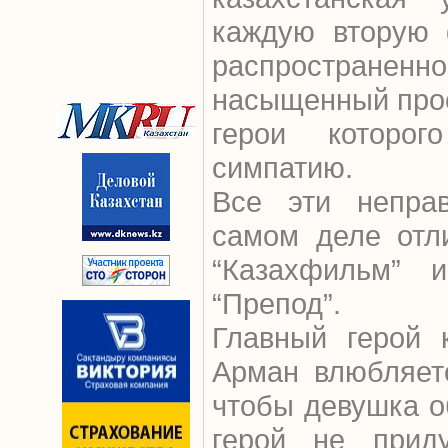
каждую вторую 
распространенно
насыщенный про
герои которо
симпатию.
Все эти непра
самом деле отл
“Казахфильм” 
“Препод”.
Главный герой 
Арман влюбляет
чтобы девушка о
герой не прид