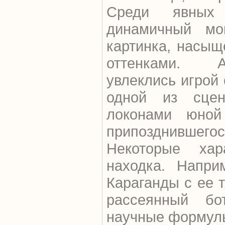
Среди явных
динамичный мо
картинка, насы
оттенками. А
увлеклись игрой 
одной из сце
локонами юной
припозднившегос
Некоторые ха
находка. Напри
Караганды с ее 
рассеянный бо
научные формулы