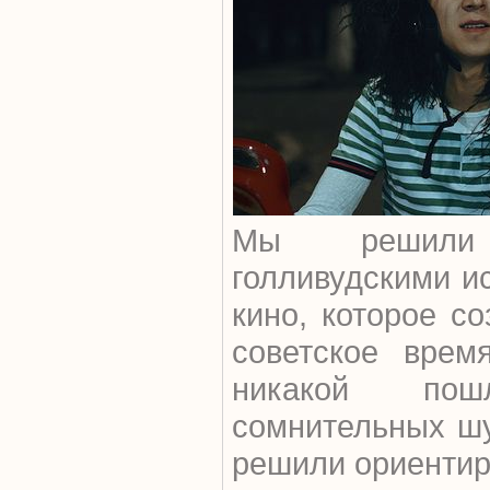
Мы решили 
голливудскими ис
кино, которое с
советское вре
никакой пош
сомнительных шу
решили ориентиро