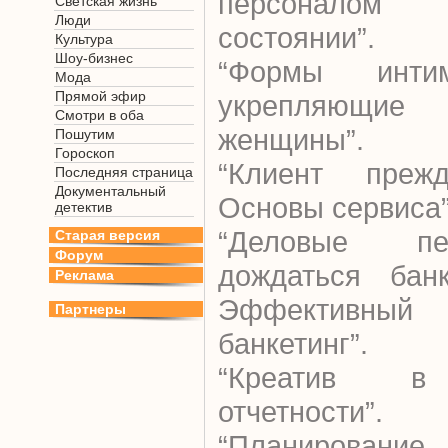
персоналом
Светская жизнь
Люди
состоянии”.
Культура
Шоу-бизнес
“Формы интим
Мода
Прямой эфир
укрепляющие 
Смотри в оба
женщины”.
Пошутим
Гороскоп
“Клиент преж
Последняя страница
Документальный
Основы сервиса”
детектив
“Деловые пе
Старая версия
Форум
дождаться бан
Реклама
Эффективны
Партнеры
банкетинг”.
“Креатив в 
отчетности”.
“Планирование