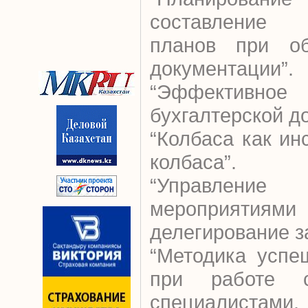
составление 
планов при о
документации”.
“Эффективно
бухгалтерской д
“Колбаса как ин
колбаса”.
“Управление 
мероприятиями
делегирование за
“Методика успе
при работе с
специалист