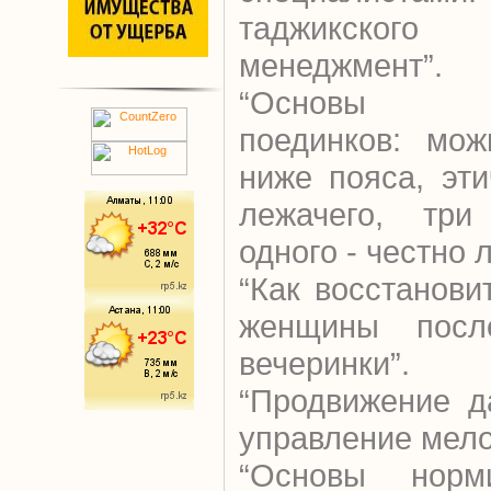
таджикского
менеджмент”.
“Основы уп
поединков: мож
ниже пояса, эт
лежачего, три
одного - честно 
“Как восстанов
женщины после
вечеринки”.
“Продвижение д
управление мело
“Основы норми