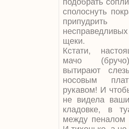
подобрать сопли
сполоснуть пок
припудрить
несправедлив
щеки.
Кстати, насто
мачо (бручо
вытирают слез
носовым пла
рукавом! И чтоб
не видела ваши
кладовке, в ту
между пеналом 
И тихонько, а не