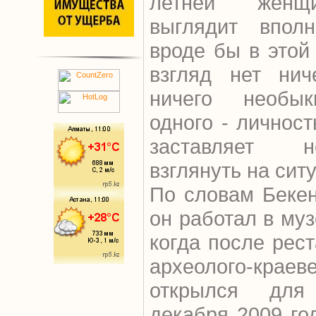
летней женщи
выглядит впол
вроде бы в этой
взгляд нет нич
ничего необык
одного - личнос
заставляет н
взглянуть на сит
По словам Бекен
он работал в муз
когда после рес
археолого-кра
открылся для
декабря 2009 го