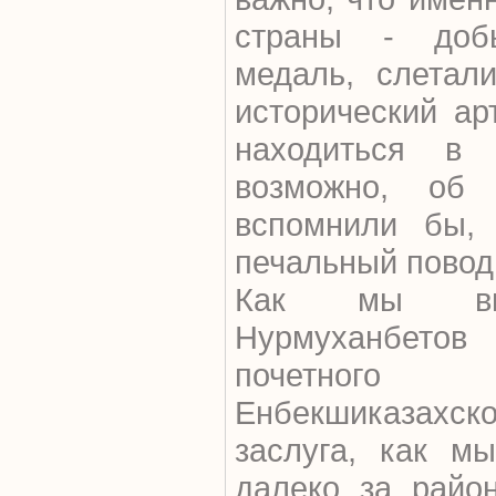
страны - доб
медаль, слетал
исторический ар
находиться в 
возможно, об
вспомнили бы,
печальный повод.
Как мы выя
Нурмуханбето
почетного
Енбекшиказахско
заслуга, как м
далеко за райо