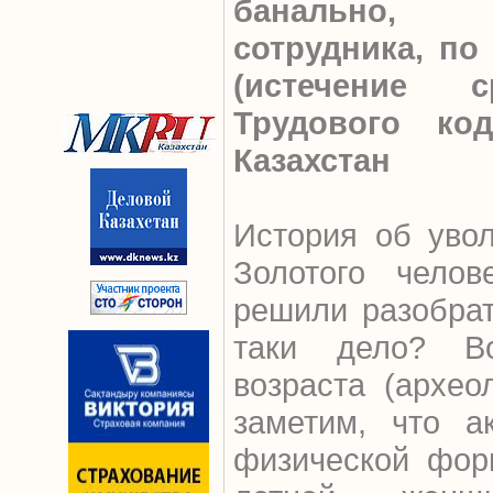
банально, 
сотрудника, по 
(истечение с
Трудового код
Казахстан
История об уво
Золотого челов
решили разобрат
таки дело? В
возраста (архео
заметим, что а
физической фор