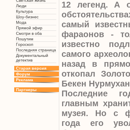
Светская жизнь
12 легенд. А 
Люди
Культура
обстоятельств
Шоу-бизнес
самый известн
Мода
Прямой эфир
фараонов - то
Смотри в оба
Пошутим
известно под
Гороскоп
Последняя страница
самого археолог
Документальный
детектив
назад в прям
Старая версия
откопал Золото
Форум
Реклама
Бекен Нурмухан
Партнеры
Последние г
главным храни
музея. Но с ф
года его уво