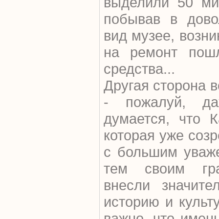
выделили 50 мил
побывав в дово
вид музее, возн
на ремонт пош
средства...
Другая сторона 
- пожалуй, д
думается, что К
которая уже созр
с большим уваже
тем своим гра
внесли значите
историю и культ
важно, что имен