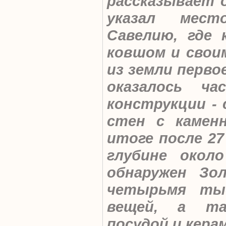
рассказывает 
указал мест
Савелию, где 
ковшом и свои
из земли перво
оказалось ча
конструкции - 
стен с камен
итоге после 27
глубине окол
обнаружен Зо
четырьмя ты
вещей, а та
посудой и кера