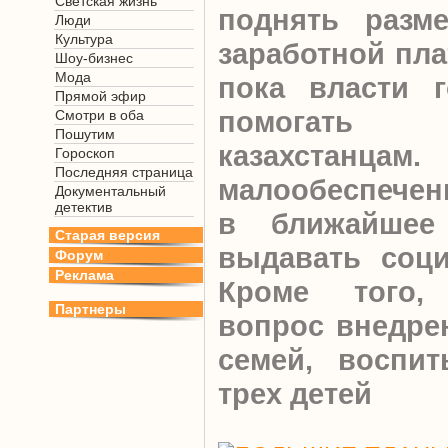
Светская жизнь
поднять разм
Люди
Культура
заработной пла
Шоу-бизнес
Мода
пока власти г
Прямой эфир
помогать 
Смотри в оба
Пошутим
казахстанца
Гороскоп
Последняя страница
малообеспечен
Документальный
детектив
в ближайшее
Старая версия
выдавать соци
Форум
Реклама
Кроме того, 
Партнеры
вопрос внедре
семей, воспи
трех детей