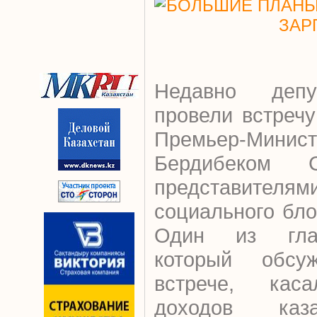
Недавно депу
провели встреч
Премьер-М
Бердибеком 
представителя
социального бло
Один из глав
который обсу
встрече, кас
доходов каза